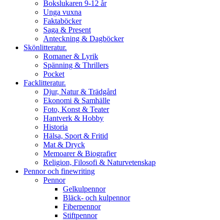
Bokslukaren 9-12 år
Unga vuxna
Faktaböcker
Saga & Present
Anteckning & Dagböcker
Skönlitteratur.
Romaner & Lyrik
Spänning & Thrillers
Pocket
Facklitteratur.
Djur, Natur & Trädgård
Ekonomi & Samhälle
Foto, Konst & Teater
Hantverk & Hobby
Historia
Hälsa, Sport & Fritid
Mat & Dryck
Memoarer & Biografier
Religion, Filosofi & Naturvetenskap
Pennor och finewriting
Pennor
Gelkulpennor
Bläck- och kulpennor
Fiberpennor
Stiftpennor