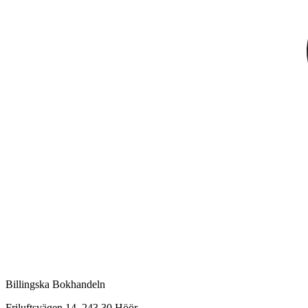
Billingska Bokhandeln
Friluftsvägen 14, 243 30 Höör