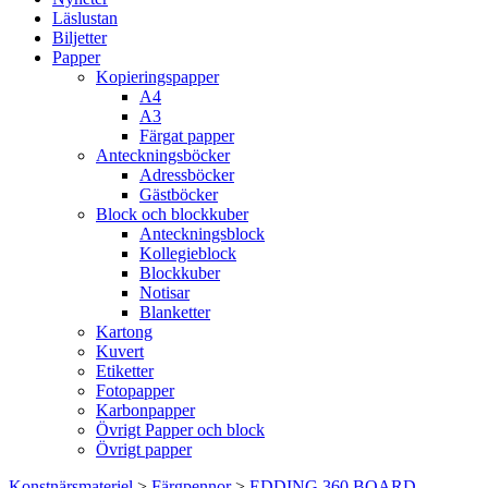
Läslustan
Biljetter
Papper
Kopieringspapper
A4
A3
Färgat papper
Anteckningsböcker
Adressböcker
Gästböcker
Block och blockkuber
Anteckningsblock
Kollegieblock
Blockkuber
Notisar
Blanketter
Kartong
Kuvert
Etiketter
Fotopapper
Karbonpapper
Övrigt Papper och block
Övrigt papper
Konstnärsmateriel
>
Färgpennor
>
EDDING 360 BOARD