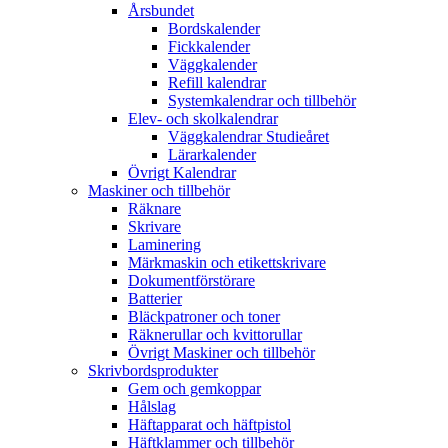
Årsbundet
Bordskalender
Fickkalender
Väggkalender
Refill kalendrar
Systemkalendrar och tillbehör
Elev- och skolkalendrar
Väggkalendrar Studieåret
Lärarkalender
Övrigt Kalendrar
Maskiner och tillbehör
Räknare
Skrivare
Laminering
Märkmaskin och etikettskrivare
Dokumentförstörare
Batterier
Bläckpatroner och toner
Räknerullar och kvittorullar
Övrigt Maskiner och tillbehör
Skrivbordsprodukter
Gem och gemkoppar
Hålslag
Häftapparat och häftpistol
Häftklammer och tillbehör