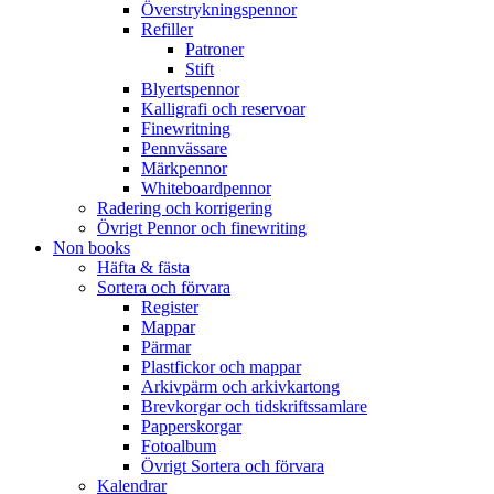
Överstrykningspennor
Refiller
Patroner
Stift
Blyertspennor
Kalligrafi och reservoar
Finewritning
Pennvässare
Märkpennor
Whiteboardpennor
Radering och korrigering
Övrigt Pennor och finewriting
Non books
Häfta & fästa
Sortera och förvara
Register
Mappar
Pärmar
Plastfickor och mappar
Arkivpärm och arkivkartong
Brevkorgar och tidskriftssamlare
Papperskorgar
Fotoalbum
Övrigt Sortera och förvara
Kalendrar