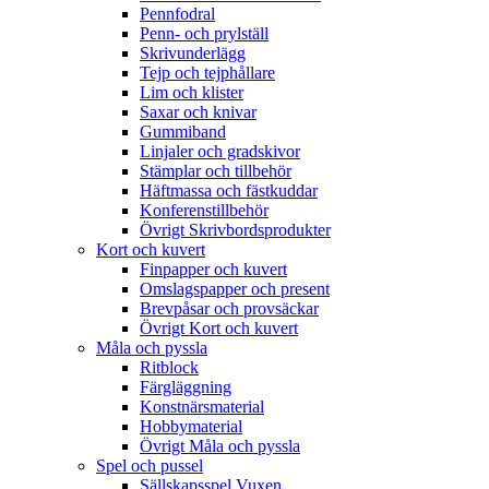
Pennfodral
Penn- och prylställ
Skrivunderlägg
Tejp och tejphållare
Lim och klister
Saxar och knivar
Gummiband
Linjaler och gradskivor
Stämplar och tillbehör
Häftmassa och fästkuddar
Konferenstillbehör
Övrigt Skrivbordsprodukter
Kort och kuvert
Finpapper och kuvert
Omslagspapper och present
Brevpåsar och provsäckar
Övrigt Kort och kuvert
Måla och pyssla
Ritblock
Färgläggning
Konstnärsmaterial
Hobbymaterial
Övrigt Måla och pyssla
Spel och pussel
Sällskapsspel Vuxen