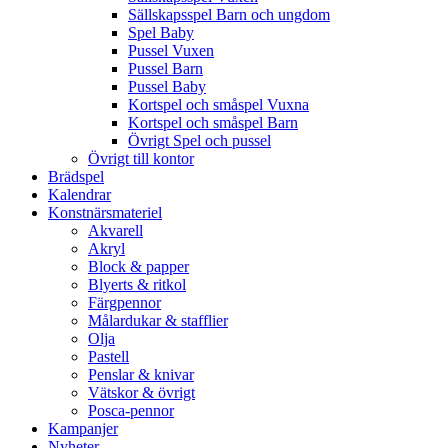
Sällskapsspel Barn och ungdom
Spel Baby
Pussel Vuxen
Pussel Barn
Pussel Baby
Kortspel och småspel Vuxna
Kortspel och småspel Barn
Övrigt Spel och pussel
Övrigt till kontor
Brädspel
Kalendrar
Konstnärsmateriel
Akvarell
Akryl
Block & papper
Blyerts & ritkol
Färgpennor
Målardukar & stafflier
Olja
Pastell
Penslar & knivar
Vätskor & övrigt
Posca-pennor
Kampanjer
Nyheter