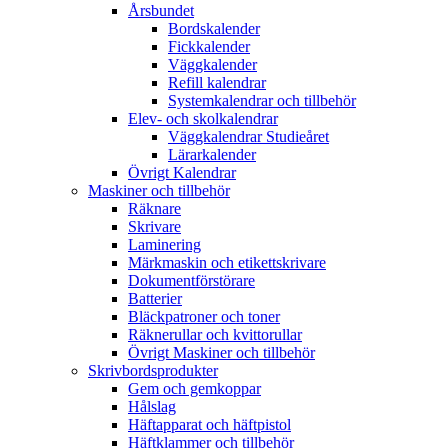
Årsbundet
Bordskalender
Fickkalender
Väggkalender
Refill kalendrar
Systemkalendrar och tillbehör
Elev- och skolkalendrar
Väggkalendrar Studieåret
Lärarkalender
Övrigt Kalendrar
Maskiner och tillbehör
Räknare
Skrivare
Laminering
Märkmaskin och etikettskrivare
Dokumentförstörare
Batterier
Bläckpatroner och toner
Räknerullar och kvittorullar
Övrigt Maskiner och tillbehör
Skrivbordsprodukter
Gem och gemkoppar
Hålslag
Häftapparat och häftpistol
Häftklammer och tillbehör