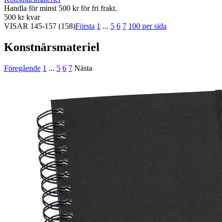
Handla för minst 500 kr för fri frakt.
500 kr kvar
VISAR
145-157
(158)
Första
1
...
5
6
7
100 per sida
Konstnärsmateriel
Föregående
1
...
5
6
7
Nästa