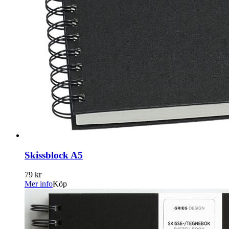
Skissblock A5
79 kr
Mer info
Köp