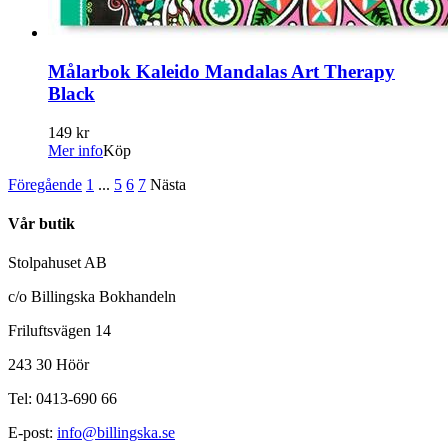
Målarbok Kaleido Mandalas Art Therapy
Black
149 kr
Mer info
Köp
Föregående
1
...
5
6
7
Nästa
Vår butik
Stolpahuset AB
c/o Billingska Bokhandeln
Friluftsvägen 14
243 30 Höör
Tel: 0413-690 66
E-post:
info@billingska.se