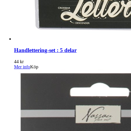
Handlettering-set : 5 delar
44 kr
Mer info
Köp