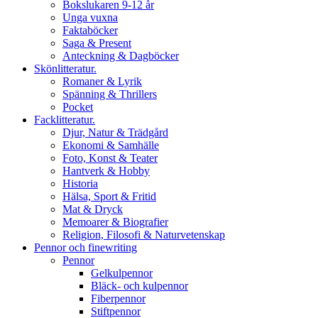
Bokslukaren 9-12 år
Unga vuxna
Faktaböcker
Saga & Present
Anteckning & Dagböcker
Skönlitteratur.
Romaner & Lyrik
Spänning & Thrillers
Pocket
Facklitteratur.
Djur, Natur & Trädgård
Ekonomi & Samhälle
Foto, Konst & Teater
Hantverk & Hobby
Historia
Hälsa, Sport & Fritid
Mat & Dryck
Memoarer & Biografier
Religion, Filosofi & Naturvetenskap
Pennor och finewriting
Pennor
Gelkulpennor
Bläck- och kulpennor
Fiberpennor
Stiftpennor