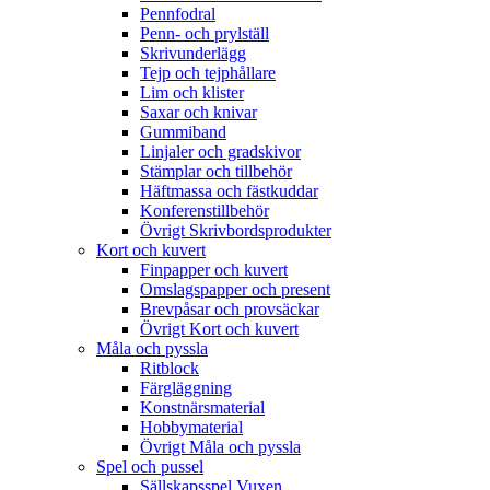
Pennfodral
Penn- och prylställ
Skrivunderlägg
Tejp och tejphållare
Lim och klister
Saxar och knivar
Gummiband
Linjaler och gradskivor
Stämplar och tillbehör
Häftmassa och fästkuddar
Konferenstillbehör
Övrigt Skrivbordsprodukter
Kort och kuvert
Finpapper och kuvert
Omslagspapper och present
Brevpåsar och provsäckar
Övrigt Kort och kuvert
Måla och pyssla
Ritblock
Färgläggning
Konstnärsmaterial
Hobbymaterial
Övrigt Måla och pyssla
Spel och pussel
Sällskapsspel Vuxen