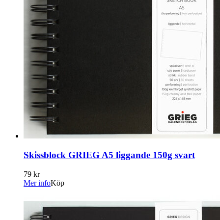
Skissblock GRIEG A5 liggande 150g svart
79 kr
Mer info
Köp