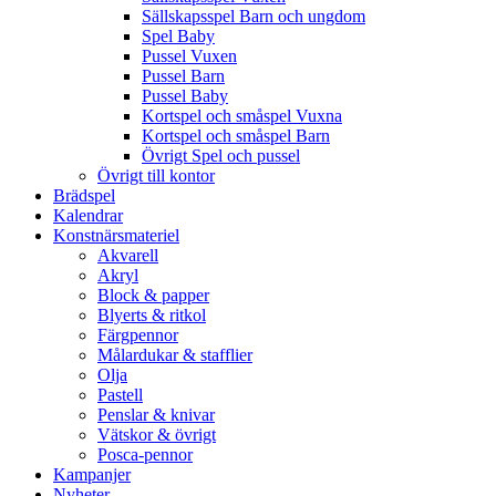
Sällskapsspel Barn och ungdom
Spel Baby
Pussel Vuxen
Pussel Barn
Pussel Baby
Kortspel och småspel Vuxna
Kortspel och småspel Barn
Övrigt Spel och pussel
Övrigt till kontor
Brädspel
Kalendrar
Konstnärsmateriel
Akvarell
Akryl
Block & papper
Blyerts & ritkol
Färgpennor
Målardukar & stafflier
Olja
Pastell
Penslar & knivar
Vätskor & övrigt
Posca-pennor
Kampanjer
Nyheter