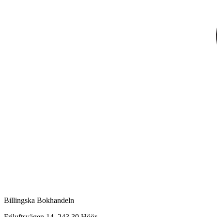
Billingska Bokhandeln
Friluftsvägen 14, 243 30 Höör