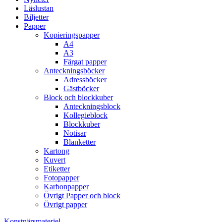
Läslustan
Biljetter
Papper
Kopieringspapper
A4
A3
Färgat papper
Anteckningsböcker
Adressböcker
Gästböcker
Block och blockkuber
Anteckningsblock
Kollegieblock
Blockkuber
Notisar
Blanketter
Kartong
Kuvert
Etiketter
Fotopapper
Karbonpapper
Övrigt Papper och block
Övrigt papper
Konstnärsmateriel