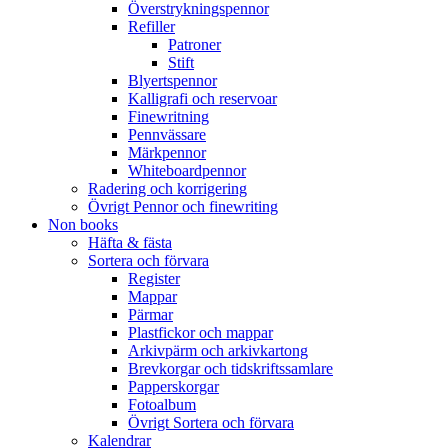
Överstrykningspennor
Refiller
Patroner
Stift
Blyertspennor
Kalligrafi och reservoar
Finewritning
Pennvässare
Märkpennor
Whiteboardpennor
Radering och korrigering
Övrigt Pennor och finewriting
Non books
Häfta & fästa
Sortera och förvara
Register
Mappar
Pärmar
Plastfickor och mappar
Arkivpärm och arkivkartong
Brevkorgar och tidskriftssamlare
Papperskorgar
Fotoalbum
Övrigt Sortera och förvara
Kalendrar