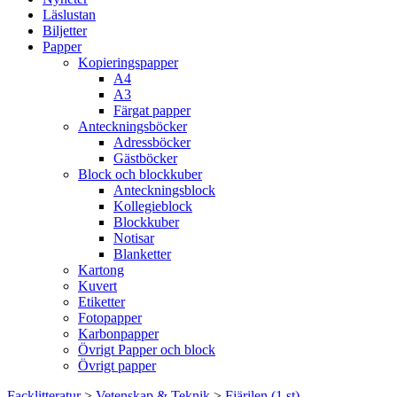
Läslustan
Biljetter
Papper
Kopieringspapper
A4
A3
Färgat papper
Anteckningsböcker
Adressböcker
Gästböcker
Block och blockkuber
Anteckningsblock
Kollegieblock
Blockkuber
Notisar
Blanketter
Kartong
Kuvert
Etiketter
Fotopapper
Karbonpapper
Övrigt Papper och block
Övrigt papper
Facklitteratur
>
Vetenskap & Teknik
>
Fjärilen (1 st)