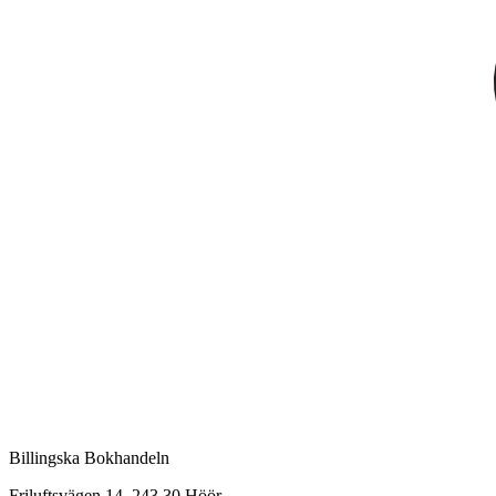
Billingska Bokhandeln
Friluftsvägen 14, 243 30 Höör