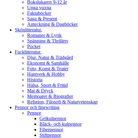
Bokslukaren 9-12 år
Unga vuxna
Faktaböcker
Saga & Present
Anteckning & Dagböcker
Skönlitteratur.
Romaner & Lyrik
Spänning & Thrillers
Pocket
Facklitteratur.
Djur, Natur & Trädgård
Ekonomi & Samhälle
Foto, Konst & Teater
Hantverk & Hobby
Historia
Hälsa, Sport & Fritid
Mat & Dryck
Memoarer & Biografier
Religion, Filosofi & Naturvetenskap
Pennor och finewriting
Pennor
Gelkulpennor
Bläck- och kulpennor
Fiberpennor
Stiftpennor