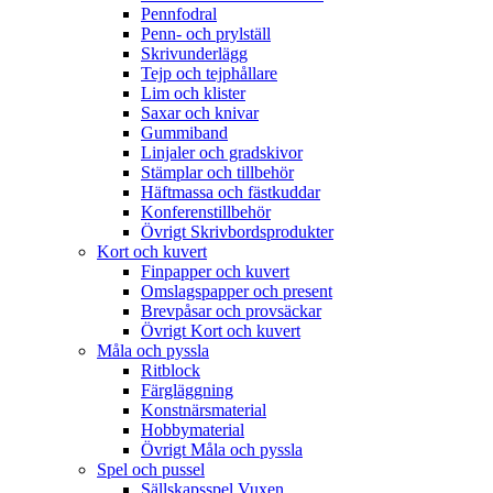
Pennfodral
Penn- och prylställ
Skrivunderlägg
Tejp och tejphållare
Lim och klister
Saxar och knivar
Gummiband
Linjaler och gradskivor
Stämplar och tillbehör
Häftmassa och fästkuddar
Konferenstillbehör
Övrigt Skrivbordsprodukter
Kort och kuvert
Finpapper och kuvert
Omslagspapper och present
Brevpåsar och provsäckar
Övrigt Kort och kuvert
Måla och pyssla
Ritblock
Färgläggning
Konstnärsmaterial
Hobbymaterial
Övrigt Måla och pyssla
Spel och pussel
Sällskapsspel Vuxen