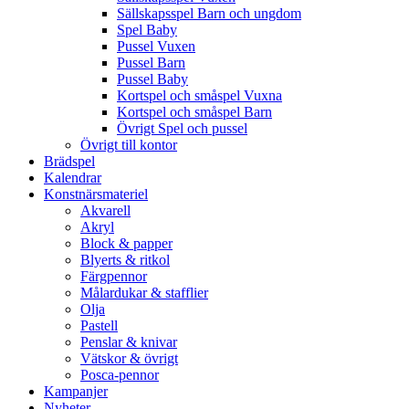
Sällskapsspel Barn och ungdom
Spel Baby
Pussel Vuxen
Pussel Barn
Pussel Baby
Kortspel och småspel Vuxna
Kortspel och småspel Barn
Övrigt Spel och pussel
Övrigt till kontor
Brädspel
Kalendrar
Konstnärsmateriel
Akvarell
Akryl
Block & papper
Blyerts & ritkol
Färgpennor
Målardukar & stafflier
Olja
Pastell
Penslar & knivar
Vätskor & övrigt
Posca-pennor
Kampanjer
Nyheter