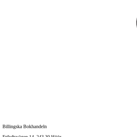
Billingska Bokhandeln
Friluftsvägen 14, 243 30 Höör