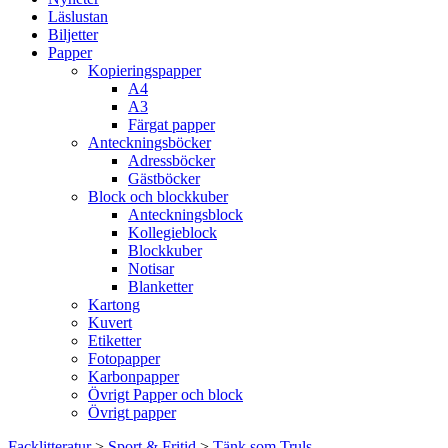
Läslustan
Biljetter
Papper
Kopieringspapper
A4
A3
Färgat papper
Anteckningsböcker
Adressböcker
Gästböcker
Block och blockkuber
Anteckningsblock
Kollegieblock
Blockkuber
Notisar
Blanketter
Kartong
Kuvert
Etiketter
Fotopapper
Karbonpapper
Övrigt Papper och block
Övrigt papper
Facklitteratur
>
Sport & Fritid
>
Tänk som Truls