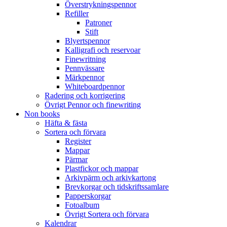
Överstrykningspennor
Refiller
Patroner
Stift
Blyertspennor
Kalligrafi och reservoar
Finewritning
Pennvässare
Märkpennor
Whiteboardpennor
Radering och korrigering
Övrigt Pennor och finewriting
Non books
Häfta & fästa
Sortera och förvara
Register
Mappar
Pärmar
Plastfickor och mappar
Arkivpärm och arkivkartong
Brevkorgar och tidskriftssamlare
Papperskorgar
Fotoalbum
Övrigt Sortera och förvara
Kalendrar