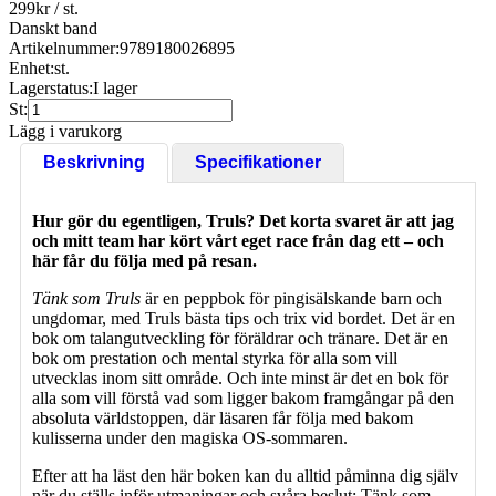
299
kr
/ st.
Danskt band
Artikelnummer:
9789180026895
Enhet:
st.
Lagerstatus:
I lager
St:
Lägg i varukorg
Beskrivning
Specifikationer
Hur gör du egentligen, Truls? Det korta svaret är att jag
och mitt team har kört vårt eget race från dag ett – och
här får du följa med på resan.
Tänk som Truls
är en peppbok för pingisälskande barn och
ungdomar, med Truls bästa tips och trix vid bordet. Det är en
bok om talangutveckling för föräldrar och tränare. Det är en
bok om prestation och mental styrka för alla som vill
utvecklas inom sitt område. Och inte minst är det en bok för
alla som vill förstå vad som ligger bakom framgångar på den
absoluta världstoppen, där läsaren får följa med bakom
kulisserna under den magiska OS-sommaren.
Efter att ha läst den här boken kan du alltid påminna dig själv
när du ställs inför utmaningar och svåra beslut: Tänk som