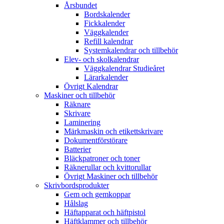
Årsbundet
Bordskalender
Fickkalender
Väggkalender
Refill kalendrar
Systemkalendrar och tillbehör
Elev- och skolkalendrar
Väggkalendrar Studieåret
Lärarkalender
Övrigt Kalendrar
Maskiner och tillbehör
Räknare
Skrivare
Laminering
Märkmaskin och etikettskrivare
Dokumentförstörare
Batterier
Bläckpatroner och toner
Räknerullar och kvittorullar
Övrigt Maskiner och tillbehör
Skrivbordsprodukter
Gem och gemkoppar
Hålslag
Häftapparat och häftpistol
Häftklammer och tillbehör