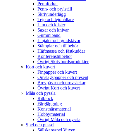
Pennfodral
Penn- och prylställ
Skrivunderlägg
Tejp och tejphållare
Lim och klister
Saxar och knivar
Gummiband
Linjaler och gradskivor
Stämplar och tillbehör
Häftmassa och fästkuddar
Konferenstillbehör
Övrigt Skrivbordsprodukter
Kort och kuvert
Finpapper och kuvert
Omslagspapper och present
Brevpåsar och provsäckar
Övrigt Kort och kuvert
Måla och pyssla
Ritblock
Färgläggning
Konstnärsmaterial
Hobbymaterial
Övrigt Måla och pyssla
Spel och pussel
Sällskapsspel Vuxen