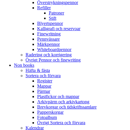
Överstrykningspennor
Refiller
Patroner
Stift
Blyertspennor
Kalligrafi och reservoar
Finewritning
Pennvässare
Märkpennor
Whiteboardpennor
Radering och korrigering
Övrigt Pennor och finewriting
Non books
Häfta & fästa
Sortera och förvara
Register
Mappar
Pärmar
Plastfickor och mappar
Arkivpärm och arkivkartong
Brevkorgar och tidskriftssamlare
Papperskorgar
Fotoalbum
Övrigt Sortera och förvara
Kalendrar