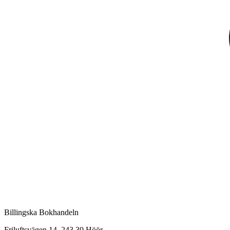
Billingska Bokhandeln
Friluftsvägen 14, 243 30 Höör