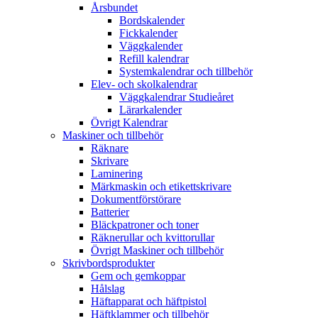
Årsbundet
Bordskalender
Fickkalender
Väggkalender
Refill kalendrar
Systemkalendrar och tillbehör
Elev- och skolkalendrar
Väggkalendrar Studieåret
Lärarkalender
Övrigt Kalendrar
Maskiner och tillbehör
Räknare
Skrivare
Laminering
Märkmaskin och etikettskrivare
Dokumentförstörare
Batterier
Bläckpatroner och toner
Räknerullar och kvittorullar
Övrigt Maskiner och tillbehör
Skrivbordsprodukter
Gem och gemkoppar
Hålslag
Häftapparat och häftpistol
Häftklammer och tillbehör