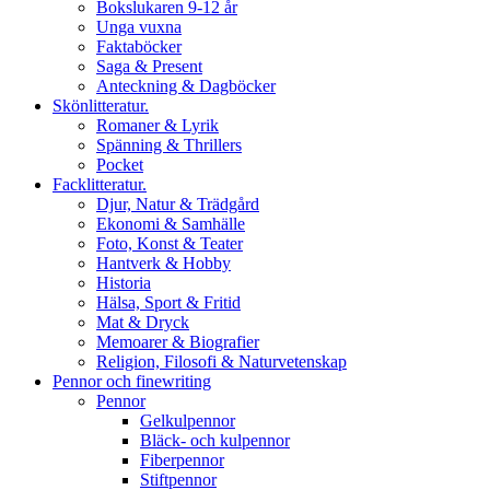
Bokslukaren 9-12 år
Unga vuxna
Faktaböcker
Saga & Present
Anteckning & Dagböcker
Skönlitteratur.
Romaner & Lyrik
Spänning & Thrillers
Pocket
Facklitteratur.
Djur, Natur & Trädgård
Ekonomi & Samhälle
Foto, Konst & Teater
Hantverk & Hobby
Historia
Hälsa, Sport & Fritid
Mat & Dryck
Memoarer & Biografier
Religion, Filosofi & Naturvetenskap
Pennor och finewriting
Pennor
Gelkulpennor
Bläck- och kulpennor
Fiberpennor
Stiftpennor