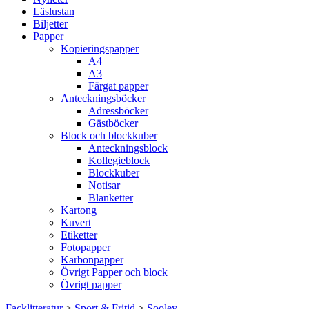
Läslustan
Biljetter
Papper
Kopieringspapper
A4
A3
Färgat papper
Anteckningsböcker
Adressböcker
Gästböcker
Block och blockkuber
Anteckningsblock
Kollegieblock
Blockkuber
Notisar
Blanketter
Kartong
Kuvert
Etiketter
Fotopapper
Karbonpapper
Övrigt Papper och block
Övrigt papper
Facklitteratur
>
Sport & Fritid
>
Sooley