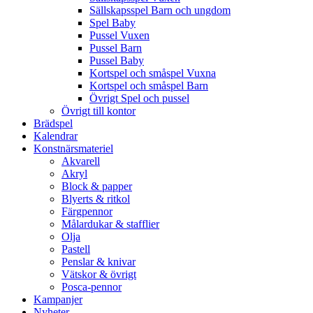
Sällskapsspel Barn och ungdom
Spel Baby
Pussel Vuxen
Pussel Barn
Pussel Baby
Kortspel och småspel Vuxna
Kortspel och småspel Barn
Övrigt Spel och pussel
Övrigt till kontor
Brädspel
Kalendrar
Konstnärsmateriel
Akvarell
Akryl
Block & papper
Blyerts & ritkol
Färgpennor
Målardukar & stafflier
Olja
Pastell
Penslar & knivar
Vätskor & övrigt
Posca-pennor
Kampanjer
Nyheter