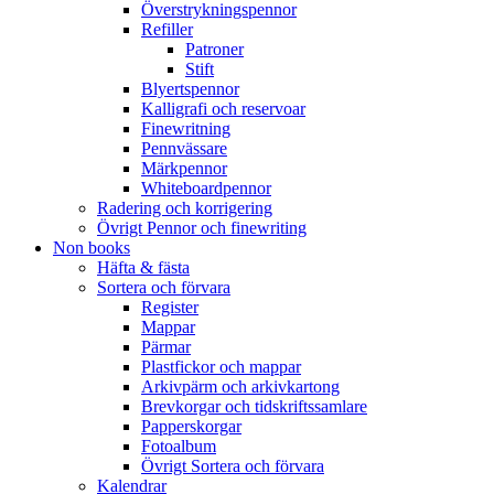
Överstrykningspennor
Refiller
Patroner
Stift
Blyertspennor
Kalligrafi och reservoar
Finewritning
Pennvässare
Märkpennor
Whiteboardpennor
Radering och korrigering
Övrigt Pennor och finewriting
Non books
Häfta & fästa
Sortera och förvara
Register
Mappar
Pärmar
Plastfickor och mappar
Arkivpärm och arkivkartong
Brevkorgar och tidskriftssamlare
Papperskorgar
Fotoalbum
Övrigt Sortera och förvara
Kalendrar