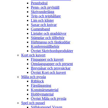
Pennfodral
Penn- och prylställ
Skrivunderlägg
Tejp och tejphållare
Lim och klister
Saxar och knivar
Gummiband
Linjaler och gradskivor
Stämplar och tillbehör
Häftmassa och fästkuddar
Konferenstillbehör
Övrigt Skrivbordsprodukter
Kort och kuvert
Finpapper och kuvert
Omslagspapper och present
Brevpåsar och provsäckar
Övrigt Kort och kuvert
Måla och pyssla
Ritblock
Färgläggning
Konstnärsmaterial
Hobbymaterial
Övrigt Måla och pyssla
Spel och pussel
Sällskapsspel Vuxen