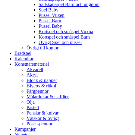
Sällskapsspel Barn och ungdom
Spel Baby
Pussel Vuxen
Pussel Barn
Pussel Baby
Kortspel och småspel Vuxna
Kortspel och småspel Barn
Övrigt Spel och pussel
Övrigt till kontor
Brädspel
Kalendrar
Konstnärsmateriel
Akvarell
Akryl
Block & papper
Blyerts & ritkol
Färgpennor
Målardukar & stafflier
Olja
Pastell
Penslar & knivar
Vätskor & övrigt
Posca-pennor
Kampanjer
Nyheter