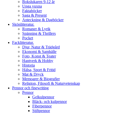
Bokslukaren 9-12 år
Unga vuxna
Faktaböcker
Saga & Present
Anteckning & Dagböcker
Skönlitteratur.
Romaner & Lyrik
Spänning & Thrillers
Pocket
Facklitteratur.
Djur, Natur & Trädgård
Ekonomi & Samhälle
Foto, Konst & Teater
Hantverk & Hobby
Historia
Hälsa, Sport & Fritid
Mat & Dryck
Memoarer & Biografier
Religion, Filosofi & Naturvetenskap
Pennor och finewriting
Pennor
Gelkulpennor
Bläck- och kulpennor
Fiberpennor
Stiftpennor