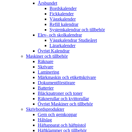
Årsbundet
Bordskalender
Fickkalender
Väggkalender
Refill kalendrar
Systemkalendrar och tillbehör
Elev- och skolkalendrar
Väggkalendrar Studieåret
Lärarkalender
Övrigt Kalendrar
Maskiner och tillbehör
Räknare
Skrivare
Laminering
Märkmaskin och etikettskrivare
Dokumentförstörare
Batterier
Bläckpatroner och toner
Räknerullar och kvittorullar
Övrigt Maskiner och tillbehör
Skrivbordsprodukter
Gem och gemkoppar
Hålslag
Häftapparat och häftpistol
Häftklammer och tillbehör