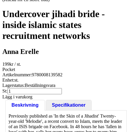
Undercover jihadi bride -
inside islamic states
recruitment networks
Anna Erelle
199
kr
/ st.
Pocket
Artikelnummer:
9780008139582
Enhet:
st.
Lagerstatus:
Beställningsvara
St:
Lägg i varukorg
Beskrivning
Specifikationer
Previously published as 'In the Skin of a Jihadist' Twenty-
year-old 'Melodie', a recent convert to Islam, meets the leader
of an ISIS brigade on Facebook. In 48 hours he has 'fallen in
love' with her, calls her every hour, urges her to marry him,