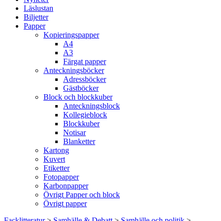
Läslustan
Biljetter
Papper
Kopieringspapper
A4
A3
Färgat papper
Anteckningsböcker
Adressböcker
Gästböcker
Block och blockkuber
Anteckningsblock
Kollegieblock
Blockkuber
Notisar
Blanketter
Kartong
Kuvert
Etiketter
Fotopapper
Karbonpapper
Övrigt Papper och block
Övrigt papper
Facklitteratur
>
Samhälle & Debatt
>
Samhälle och politik
>