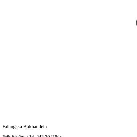
Billingska Bokhandeln
Friluftsvägen 14, 243 30 Höör