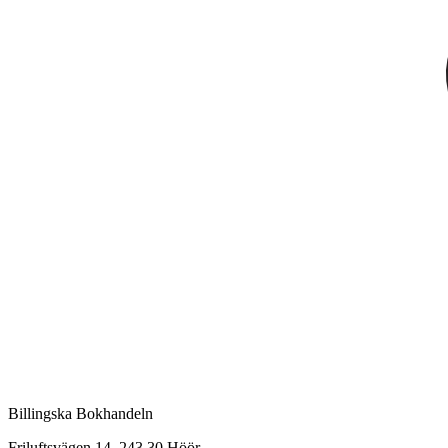
Billingska Bokhandeln
Friluftsvägen 14, 243 30 Höör