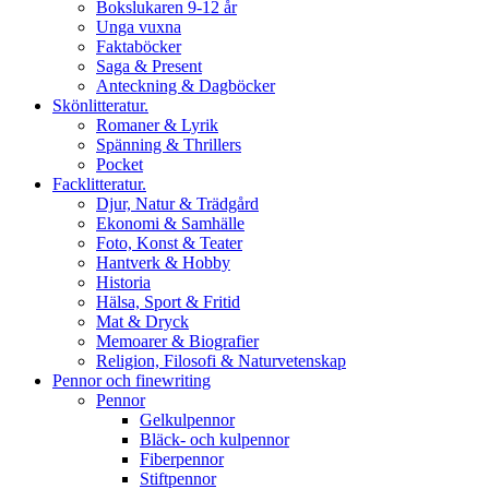
Bokslukaren 9-12 år
Unga vuxna
Faktaböcker
Saga & Present
Anteckning & Dagböcker
Skönlitteratur.
Romaner & Lyrik
Spänning & Thrillers
Pocket
Facklitteratur.
Djur, Natur & Trädgård
Ekonomi & Samhälle
Foto, Konst & Teater
Hantverk & Hobby
Historia
Hälsa, Sport & Fritid
Mat & Dryck
Memoarer & Biografier
Religion, Filosofi & Naturvetenskap
Pennor och finewriting
Pennor
Gelkulpennor
Bläck- och kulpennor
Fiberpennor
Stiftpennor