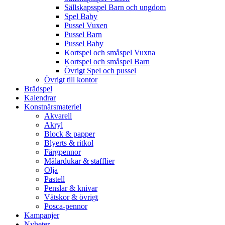
Sällskapsspel Barn och ungdom
Spel Baby
Pussel Vuxen
Pussel Barn
Pussel Baby
Kortspel och småspel Vuxna
Kortspel och småspel Barn
Övrigt Spel och pussel
Övrigt till kontor
Brädspel
Kalendrar
Konstnärsmateriel
Akvarell
Akryl
Block & papper
Blyerts & ritkol
Färgpennor
Målardukar & stafflier
Olja
Pastell
Penslar & knivar
Vätskor & övrigt
Posca-pennor
Kampanjer
Nyheter