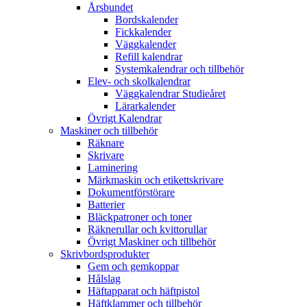
Årsbundet
Bordskalender
Fickkalender
Väggkalender
Refill kalendrar
Systemkalendrar och tillbehör
Elev- och skolkalendrar
Väggkalendrar Studieåret
Lärarkalender
Övrigt Kalendrar
Maskiner och tillbehör
Räknare
Skrivare
Laminering
Märkmaskin och etikettskrivare
Dokumentförstörare
Batterier
Bläckpatroner och toner
Räknerullar och kvittorullar
Övrigt Maskiner och tillbehör
Skrivbordsprodukter
Gem och gemkoppar
Hålslag
Häftapparat och häftpistol
Häftklammer och tillbehör