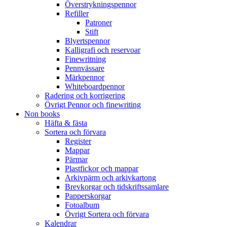
Överstrykningspennor
Refiller
Patroner
Stift
Blyertspennor
Kalligrafi och reservoar
Finewritning
Pennvässare
Märkpennor
Whiteboardpennor
Radering och korrigering
Övrigt Pennor och finewriting
Non books
Häfta & fästa
Sortera och förvara
Register
Mappar
Pärmar
Plastfickor och mappar
Arkivpärm och arkivkartong
Brevkorgar och tidskriftssamlare
Papperskorgar
Fotoalbum
Övrigt Sortera och förvara
Kalendrar