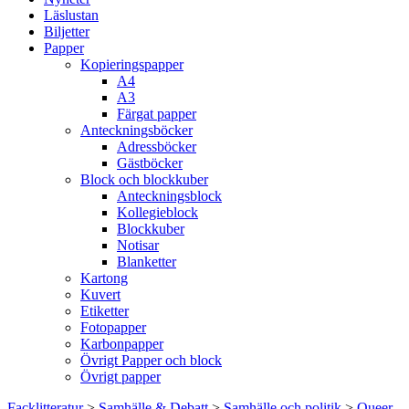
Läslustan
Biljetter
Papper
Kopieringspapper
A4
A3
Färgat papper
Anteckningsböcker
Adressböcker
Gästböcker
Block och blockkuber
Anteckningsblock
Kollegieblock
Blockkuber
Notisar
Blanketter
Kartong
Kuvert
Etiketter
Fotopapper
Karbonpapper
Övrigt Papper och block
Övrigt papper
Facklitteratur
>
Samhälle & Debatt
>
Samhälle och politik
>
Queer