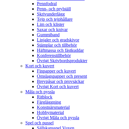
Pennfodral
Penn- och prylställ
Skrivunderlägg
Tejp och tejphållare
Lim och klister
Saxar och knivar
Gummiband
Linjaler och gradskivor
Stämplar och tillbehör
Häftmassa och fästkuddar
Konferenstillbehör
Övrigt Skrivbordsprodukter
Kort och kuvert
Finpapper och kuvert
Omslagspapper och present
Brevpåsar och provsäckar
Övrigt Kort och kuvert
Måla och pyssla
Ritblock
Färgläggning
Konstnärsmaterial
Hobbymaterial
Övrigt Måla och pyssla
Spel och pussel
Sällskapsspel Vuxen