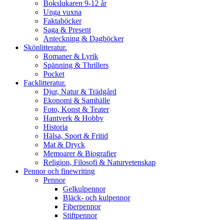
Bokslukaren 9-12 år
Unga vuxna
Faktaböcker
Saga & Present
Anteckning & Dagböcker
Skönlitteratur.
Romaner & Lyrik
Spänning & Thrillers
Pocket
Facklitteratur.
Djur, Natur & Trädgård
Ekonomi & Samhälle
Foto, Konst & Teater
Hantverk & Hobby
Historia
Hälsa, Sport & Fritid
Mat & Dryck
Memoarer & Biografier
Religion, Filosofi & Naturvetenskap
Pennor och finewriting
Pennor
Gelkulpennor
Bläck- och kulpennor
Fiberpennor
Stiftpennor