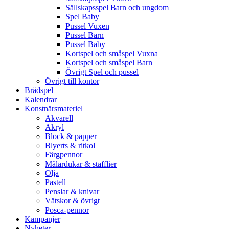
Sällskapsspel Barn och ungdom
Spel Baby
Pussel Vuxen
Pussel Barn
Pussel Baby
Kortspel och småspel Vuxna
Kortspel och småspel Barn
Övrigt Spel och pussel
Övrigt till kontor
Brädspel
Kalendrar
Konstnärsmateriel
Akvarell
Akryl
Block & papper
Blyerts & ritkol
Färgpennor
Målardukar & stafflier
Olja
Pastell
Penslar & knivar
Vätskor & övrigt
Posca-pennor
Kampanjer
Nyheter