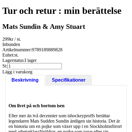
Tur och retur : min berättelse
Mats Sundin & Amy Stuart
299
kr
/ st.
Inbunden
Artikelnummer:
9789189889828
Enhet:
st.
Lagerstatus:
I lager
St:
Lägg i varukorg
Beskrivning
Specifikationer
Om livet på och bortom isen
Efter mer än två decennier som ishockeyproffs berättar
legendaren Mats Sudden Sundin äntligen sin historia. Det är
en historia om en pojke som växer upp i en Stockholmsförort
med arbetarklassföräldrar, en pojke som jagar efter sin