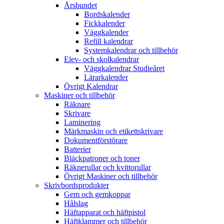
Årsbundet
Bordskalender
Fickkalender
Väggkalender
Refill kalendrar
Systemkalendrar och tillbehör
Elev- och skolkalendrar
Väggkalendrar Studieåret
Lärarkalender
Övrigt Kalendrar
Maskiner och tillbehör
Räknare
Skrivare
Laminering
Märkmaskin och etikettskrivare
Dokumentförstörare
Batterier
Bläckpatroner och toner
Räknerullar och kvittorullar
Övrigt Maskiner och tillbehör
Skrivbordsprodukter
Gem och gemkoppar
Hålslag
Häftapparat och häftpistol
Häftklammer och tillbehör