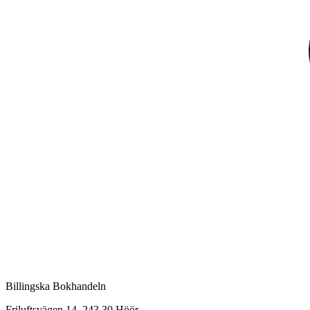
Billingska Bokhandeln
Friluftsvägen 14, 243 30 Höör