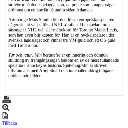
storebror på den isbelagda sjön, en pojke som knappt vågar
drömma om en karriär på andra sidan Atlanten.
Artonårige Mats Sundin blir den första europeiska spelaren
någonsin att väljas först i NHL-draften. Han spelar arton
säsonger i NHL och slår målrekord för Toronto Maple Leafs,
som han även blir kapten för. Han är en nyckelspelare i det
svenska landslaget och vinner tre VM-guld och ett OS-guld
med Tre Kronor.
Tur och retur: Min berättelse
är en innerlig och ödmjuk
skildring av framgångssagan bakom en av de mest fulländade
spelarna i ishockeyns historia. Självbiografin är skriven
tillsammans med Amy Stuart och innehåller aldrig tidigare
publicerade bilder.
Tillbaka