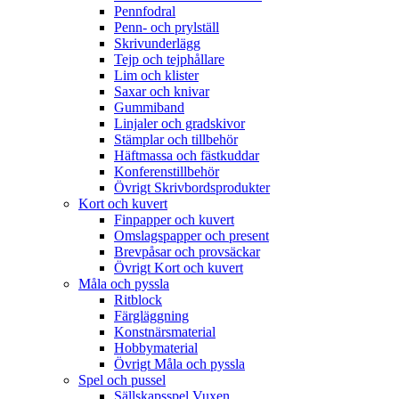
Pennfodral
Penn- och prylställ
Skrivunderlägg
Tejp och tejphållare
Lim och klister
Saxar och knivar
Gummiband
Linjaler och gradskivor
Stämplar och tillbehör
Häftmassa och fästkuddar
Konferenstillbehör
Övrigt Skrivbordsprodukter
Kort och kuvert
Finpapper och kuvert
Omslagspapper och present
Brevpåsar och provsäckar
Övrigt Kort och kuvert
Måla och pyssla
Ritblock
Färgläggning
Konstnärsmaterial
Hobbymaterial
Övrigt Måla och pyssla
Spel och pussel
Sällskapsspel Vuxen