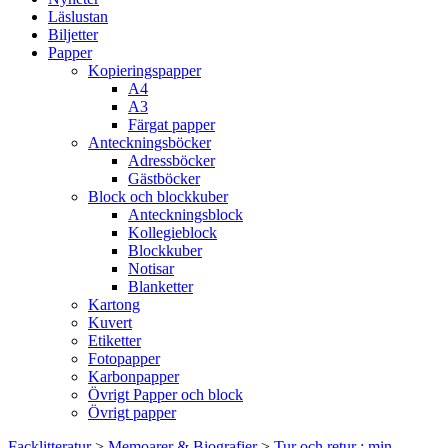
Läslustan
Biljetter
Papper
Kopieringspapper
A4
A3
Färgat papper
Anteckningsböcker
Adressböcker
Gästböcker
Block och blockkuber
Anteckningsblock
Kollegieblock
Blockkuber
Notisar
Blanketter
Kartong
Kuvert
Etiketter
Fotopapper
Karbonpapper
Övrigt Papper och block
Övrigt papper
Facklitteratur
>
Memoarer & Biografier
>
Tur och retur : min