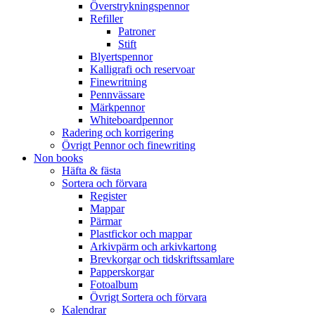
Överstrykningspennor
Refiller
Patroner
Stift
Blyertspennor
Kalligrafi och reservoar
Finewritning
Pennvässare
Märkpennor
Whiteboardpennor
Radering och korrigering
Övrigt Pennor och finewriting
Non books
Häfta & fästa
Sortera och förvara
Register
Mappar
Pärmar
Plastfickor och mappar
Arkivpärm och arkivkartong
Brevkorgar och tidskriftssamlare
Papperskorgar
Fotoalbum
Övrigt Sortera och förvara
Kalendrar