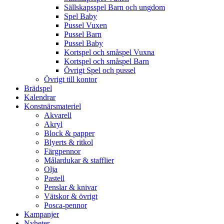
Sällskapsspel Barn och ungdom
Spel Baby
Pussel Vuxen
Pussel Barn
Pussel Baby
Kortspel och småspel Vuxna
Kortspel och småspel Barn
Övrigt Spel och pussel
Övrigt till kontor
Brädspel
Kalendrar
Konstnärsmateriel
Akvarell
Akryl
Block & papper
Blyerts & ritkol
Färgpennor
Målardukar & stafflier
Olja
Pastell
Penslar & knivar
Vätskor & övrigt
Posca-pennor
Kampanjer
Nyheter