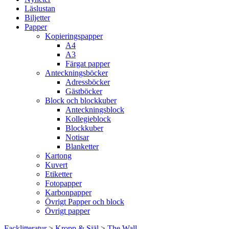
Läslustan
Biljetter
Papper
Kopieringspapper
A4
A3
Färgat papper
Anteckningsböcker
Adressböcker
Gästböcker
Block och blockkuber
Anteckningsblock
Kollegieblock
Blockkuber
Notisar
Blanketter
Kartong
Kuvert
Etiketter
Fotopapper
Karbonpapper
Övrigt Papper och block
Övrigt papper
Facklitteratur
>
Kropp & Själ
>
The Wall