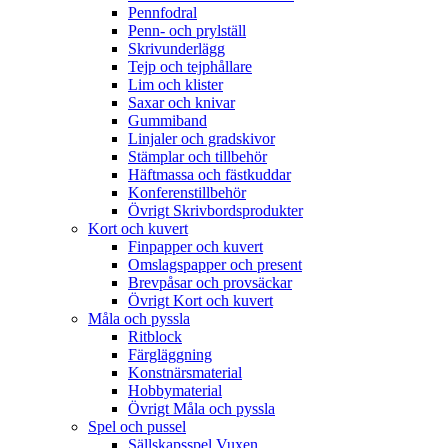
Pennfodral
Penn- och prylställ
Skrivunderlägg
Tejp och tejphållare
Lim och klister
Saxar och knivar
Gummiband
Linjaler och gradskivor
Stämplar och tillbehör
Häftmassa och fästkuddar
Konferenstillbehör
Övrigt Skrivbordsprodukter
Kort och kuvert
Finpapper och kuvert
Omslagspapper och present
Brevpåsar och provsäckar
Övrigt Kort och kuvert
Måla och pyssla
Ritblock
Färgläggning
Konstnärsmaterial
Hobbymaterial
Övrigt Måla och pyssla
Spel och pussel
Sällskapsspel Vuxen