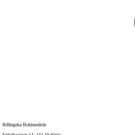
Billingska Bokhandeln
Friluftsvägen 14, 243 30 Höör