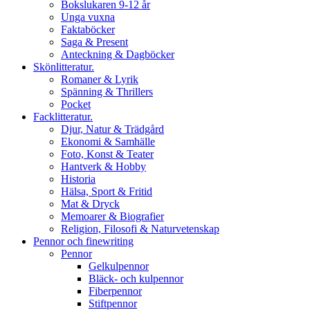
Bokslukaren 9-12 år
Unga vuxna
Faktaböcker
Saga & Present
Anteckning & Dagböcker
Skönlitteratur.
Romaner & Lyrik
Spänning & Thrillers
Pocket
Facklitteratur.
Djur, Natur & Trädgård
Ekonomi & Samhälle
Foto, Konst & Teater
Hantverk & Hobby
Historia
Hälsa, Sport & Fritid
Mat & Dryck
Memoarer & Biografier
Religion, Filosofi & Naturvetenskap
Pennor och finewriting
Pennor
Gelkulpennor
Bläck- och kulpennor
Fiberpennor
Stiftpennor