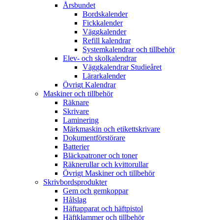
Årsbundet
Bordskalender
Fickkalender
Väggkalender
Refill kalendrar
Systemkalendrar och tillbehör
Elev- och skolkalendrar
Väggkalendrar Studieåret
Lärarkalender
Övrigt Kalendrar
Maskiner och tillbehör
Räknare
Skrivare
Laminering
Märkmaskin och etikettskrivare
Dokumentförstörare
Batterier
Bläckpatroner och toner
Räknerullar och kvittorullar
Övrigt Maskiner och tillbehör
Skrivbordsprodukter
Gem och gemkoppar
Hålslag
Häftapparat och häftpistol
Häftklammer och tillbehör