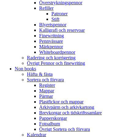
Överstrykningspennor
Refiller
Patroner
Stift
Blyertspennor
Kalligrafi och reservoar
Finewritning
Pennvässare
Märkpennor
Whiteboardpennor
Radering och korrigering
Övrigt Pennor och finewriting
Non books
Häfta & fästa
Sortera och förvara
Register
Mappar
Pärmar
Plastfickor och mappar
Arkivpärm och arkivkartong
Brevkorgar och tidskriftssamlare
Papperskorgar
Fotoalbum
Övrigt Sortera och förvara
Kalendrar