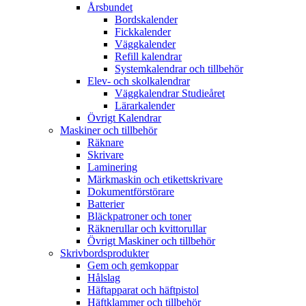
Årsbundet
Bordskalender
Fickkalender
Väggkalender
Refill kalendrar
Systemkalendrar och tillbehör
Elev- och skolkalendrar
Väggkalendrar Studieåret
Lärarkalender
Övrigt Kalendrar
Maskiner och tillbehör
Räknare
Skrivare
Laminering
Märkmaskin och etikettskrivare
Dokumentförstörare
Batterier
Bläckpatroner och toner
Räknerullar och kvittorullar
Övrigt Maskiner och tillbehör
Skrivbordsprodukter
Gem och gemkoppar
Hålslag
Häftapparat och häftpistol
Häftklammer och tillbehör