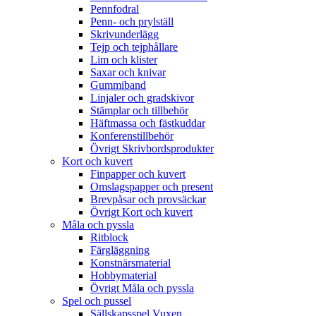
Pennfodral
Penn- och prylställ
Skrivunderlägg
Tejp och tejphållare
Lim och klister
Saxar och knivar
Gummiband
Linjaler och gradskivor
Stämplar och tillbehör
Häftmassa och fästkuddar
Konferenstillbehör
Övrigt Skrivbordsprodukter
Kort och kuvert
Finpapper och kuvert
Omslagspapper och present
Brevpåsar och provsäckar
Övrigt Kort och kuvert
Måla och pyssla
Ritblock
Färgläggning
Konstnärsmaterial
Hobbymaterial
Övrigt Måla och pyssla
Spel och pussel
Sällskapsspel Vuxen