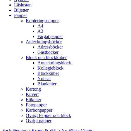
Läslustan
Biljetter
Papper
Kopieringspapper
A4
A3
Färgat papper
Anteckningsböcker
Adressböcker
Gästböcker
Block och blockkuber
Anteckningsblock
Kollegieblock
Blockkuber
Notisar
Blanketter
Kartong
Kuvert
Etiketter
Fotopapper
Karbonpapper
Övrigt Papper och block
Övrigt papper
Facklitteratur
>
Kropp & Själ
>
No F*cks Given