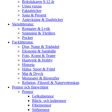
Bokslukaren 9-12 år
Unga vuxna
Faktaböcker
Saga & Present
Anteckning & Dagböcker
Skönlitteratur.
Romaner & Lyrik
Spänning & Thrillers
Pocket
Facklitteratur.
Djur, Natur & Trädgård
Ekonomi & Samhälle
Foto, Konst & Teater
Hantverk & Hobby
Historia
Hälsa, Sport & Fritid
Mat & Dryck
Memoarer & Biografier
Religion, Filosofi & Naturvetenskap
Pennor och finewriting
Pennor
Gelkulpennor
Bläck- och kulpennor
Fiberpennor
Stiftpennor