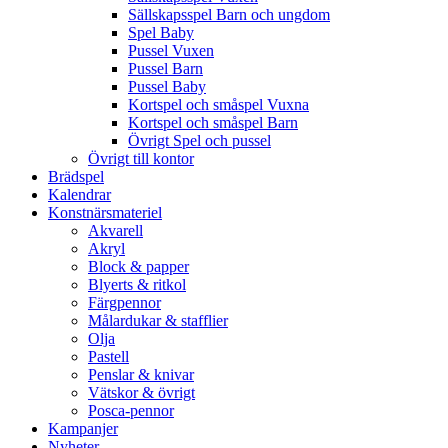
Sällskapsspel Barn och ungdom
Spel Baby
Pussel Vuxen
Pussel Barn
Pussel Baby
Kortspel och småspel Vuxna
Kortspel och småspel Barn
Övrigt Spel och pussel
Övrigt till kontor
Brädspel
Kalendrar
Konstnärsmateriel
Akvarell
Akryl
Block & papper
Blyerts & ritkol
Färgpennor
Målardukar & stafflier
Olja
Pastell
Penslar & knivar
Vätskor & övrigt
Posca-pennor
Kampanjer
Nyheter