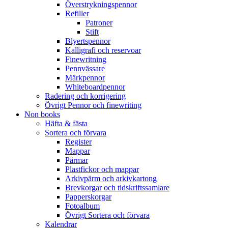
Överstrykningspennor
Refiller
Patroner
Stift
Blyertspennor
Kalligrafi och reservoar
Finewritning
Pennvässare
Märkpennor
Whiteboardpennor
Radering och korrigering
Övrigt Pennor och finewriting
Non books
Häfta & fästa
Sortera och förvara
Register
Mappar
Pärmar
Plastfickor och mappar
Arkivpärm och arkivkartong
Brevkorgar och tidskriftssamlare
Papperskorgar
Fotoalbum
Övrigt Sortera och förvara
Kalendrar