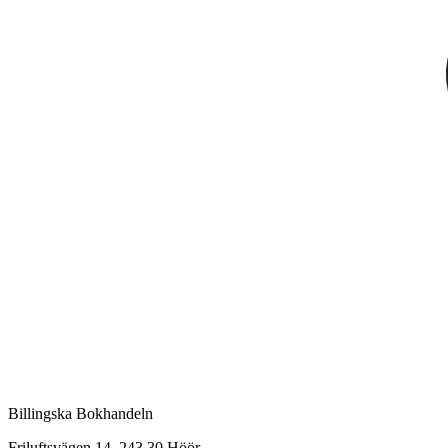
Billingska Bokhandeln
Friluftsvägen 14, 243 30 Höör