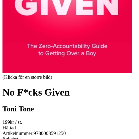
(Klicka för en större bild)
No F*cks Given
Toni Tone
199
kr
/ st.
Häftad
Artikelnummer:
9780008591250
Enhet:
st.