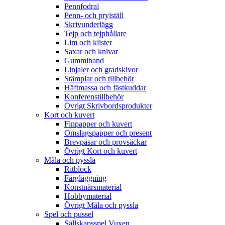
Pennfodral
Penn- och prylställ
Skrivunderlägg
Tejp och tejphållare
Lim och klister
Saxar och knivar
Gummiband
Linjaler och gradskivor
Stämplar och tillbehör
Häftmassa och fästkuddar
Konferenstillbehör
Övrigt Skrivbordsprodukter
Kort och kuvert
Finpapper och kuvert
Omslagspapper och present
Brevpåsar och provsäckar
Övrigt Kort och kuvert
Måla och pyssla
Ritblock
Färgläggning
Konstnärsmaterial
Hobbymaterial
Övrigt Måla och pyssla
Spel och pussel
Sällskapsspel Vuxen