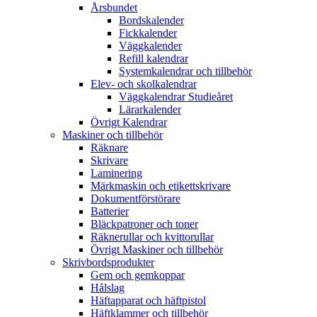
Årsbundet
Bordskalender
Fickkalender
Väggkalender
Refill kalendrar
Systemkalendrar och tillbehör
Elev- och skolkalendrar
Väggkalendrar Studieåret
Lärarkalender
Övrigt Kalendrar
Maskiner och tillbehör
Räknare
Skrivare
Laminering
Märkmaskin och etikettskrivare
Dokumentförstörare
Batterier
Bläckpatroner och toner
Räknerullar och kvittorullar
Övrigt Maskiner och tillbehör
Skrivbordsprodukter
Gem och gemkoppar
Hålslag
Häftapparat och häftpistol
Häftklammer och tillbehör