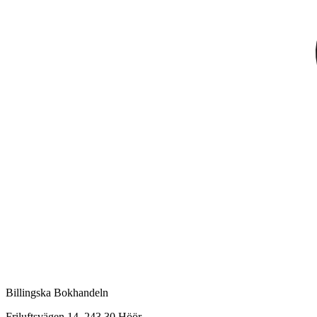
Billingska Bokhandeln
Friluftsvägen 14, 243 30 Höör