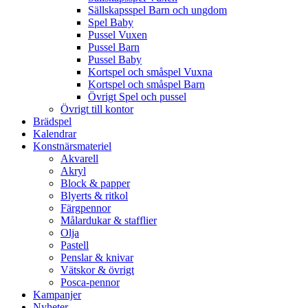
Sällskapsspel Barn och ungdom
Spel Baby
Pussel Vuxen
Pussel Barn
Pussel Baby
Kortspel och småspel Vuxna
Kortspel och småspel Barn
Övrigt Spel och pussel
Övrigt till kontor
Brädspel
Kalendrar
Konstnärsmateriel
Akvarell
Akryl
Block & papper
Blyerts & ritkol
Färgpennor
Målardukar & stafflier
Olja
Pastell
Penslar & knivar
Vätskor & övrigt
Posca-pennor
Kampanjer
Nyheter