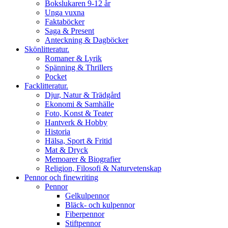
Bokslukaren 9-12 år
Unga vuxna
Faktaböcker
Saga & Present
Anteckning & Dagböcker
Skönlitteratur.
Romaner & Lyrik
Spänning & Thrillers
Pocket
Facklitteratur.
Djur, Natur & Trädgård
Ekonomi & Samhälle
Foto, Konst & Teater
Hantverk & Hobby
Historia
Hälsa, Sport & Fritid
Mat & Dryck
Memoarer & Biografier
Religion, Filosofi & Naturvetenskap
Pennor och finewriting
Pennor
Gelkulpennor
Bläck- och kulpennor
Fiberpennor
Stiftpennor