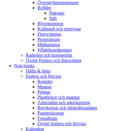
Överstrykningspennor
Refiller
Patroner
Stift
Blyertspennor
Kalligrafi och reservoar
Finewritning
Pennvässare
Märkpennor
Whiteboardpennor
Radering och korrigering
Övrigt Pennor och finewriting
Non books
Häfta & fästa
Sortera och förvara
Register
Mappar
Pärmar
Plastfickor och mappar
Arkivpärm och arkivkartong
Brevkorgar och tidskriftssamlare
Papperskorgar
Fotoalbum
Övrigt Sortera och förvara
Kalendrar