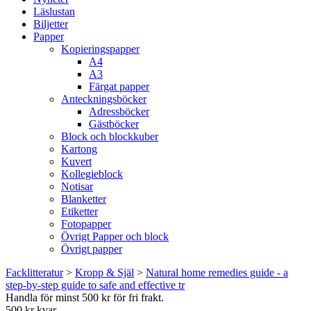
Läslustan
Biljetter
Papper
Kopieringspapper
A4
A3
Färgat papper
Anteckningsböcker
Adressböcker
Gästböcker
Block och blockkuber
Kartong
Kuvert
Kollegieblock
Notisar
Blanketter
Etiketter
Fotopapper
Övrigt Papper och block
Övrigt papper
Facklitteratur
>
Kropp & Själ
>
Natural home remedies guide - a
step-by-step guide to safe and effective tr
Handla för minst 500 kr för fri frakt.
500 kr kvar