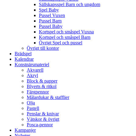
Sällskapsspel Barn och ungdom
Spel Baby
Pussel Vuxen
Pussel Barn
Pussel Baby
Kortspel och småspel Vuxna
Kortspel och småspel Barn
Övrigt Spel och pussel
Övrigt till kontor
Brädspel
Kalendrar
Konstnärsmateriel
Akvarell
Akryl
Block & papper
Blyerts & ritkol
Färgpennor
Målardukar & stafflier
Olja
Pastell
Penslar & knivar
Vätskor & övrigt
Posca-pennor
Kampanjer
Nyheter