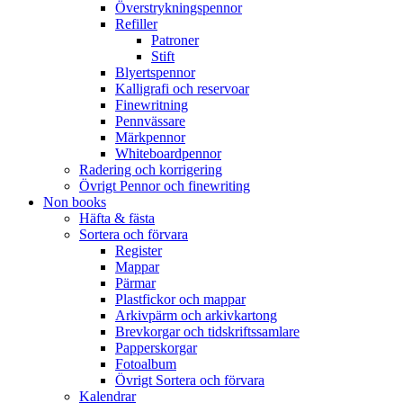
Överstrykningspennor
Refiller
Patroner
Stift
Blyertspennor
Kalligrafi och reservoar
Finewritning
Pennvässare
Märkpennor
Whiteboardpennor
Radering och korrigering
Övrigt Pennor och finewriting
Non books
Häfta & fästa
Sortera och förvara
Register
Mappar
Pärmar
Plastfickor och mappar
Arkivpärm och arkivkartong
Brevkorgar och tidskriftssamlare
Papperskorgar
Fotoalbum
Övrigt Sortera och förvara
Kalendrar