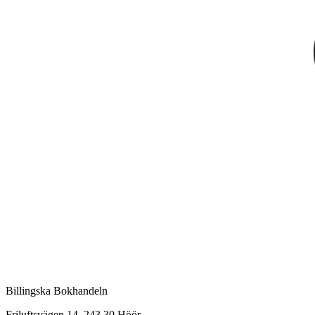
Billingska Bokhandeln
Friluftsvägen 14, 243 30 Höör