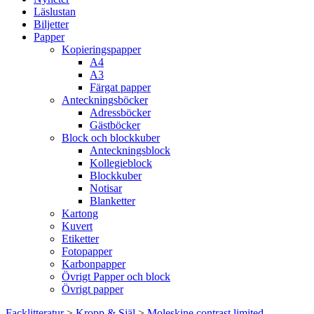
Läslustan
Biljetter
Papper
Kopieringspapper
A4
A3
Färgat papper
Anteckningsböcker
Adressböcker
Gästböcker
Block och blockkuber
Anteckningsblock
Kollegieblock
Blockkuber
Notisar
Blanketter
Kartong
Kuvert
Etiketter
Fotopapper
Karbonpapper
Övrigt Papper och block
Övrigt papper
Facklitteratur
>
Kropp & Själ
>
Moleskine contrast limited