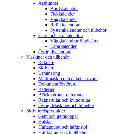
Årsbundet
Bordskalender
Fickkalender
Väggkalender
Refill kalendrar
Systemkalendrar och tillbehör
Elev- och skolkalendrar
Väggkalendrar Studieåret
Lärarkalender
Övrigt Kalendrar
Maskiner och tillbehör
Räknare
Skrivare
Laminering
Märkmaskin och etikettskrivare
Dokumentförstörare
Batterier
Bläckpatroner och toner
Räknerullar och kvittorullar
Övrigt Maskiner och tillbehör
Skrivbordsprodukter
Gem och gemkoppar
Hålslag
Häftapparat och häftpistol
Häftklammer och tillbehör