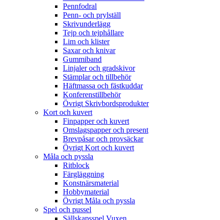
Pennfodral
Penn- och prylställ
Skrivunderlägg
Tejp och tejphållare
Lim och klister
Saxar och knivar
Gummiband
Linjaler och gradskivor
Stämplar och tillbehör
Häftmassa och fästkuddar
Konferenstillbehör
Övrigt Skrivbordsprodukter
Kort och kuvert
Finpapper och kuvert
Omslagspapper och present
Brevpåsar och provsäckar
Övrigt Kort och kuvert
Måla och pyssla
Ritblock
Färgläggning
Konstnärsmaterial
Hobbymaterial
Övrigt Måla och pyssla
Spel och pussel
Sällskapsspel Vuxen