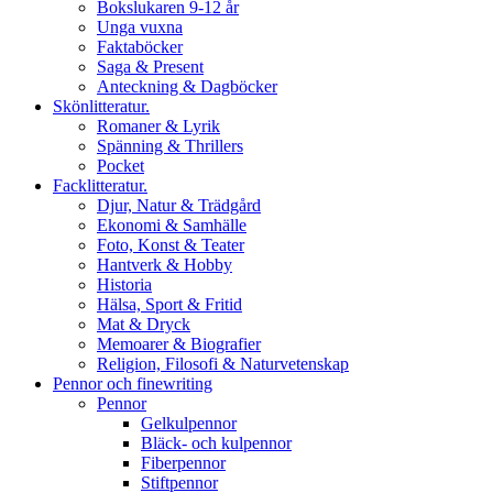
Bokslukaren 9-12 år
Unga vuxna
Faktaböcker
Saga & Present
Anteckning & Dagböcker
Skönlitteratur.
Romaner & Lyrik
Spänning & Thrillers
Pocket
Facklitteratur.
Djur, Natur & Trädgård
Ekonomi & Samhälle
Foto, Konst & Teater
Hantverk & Hobby
Historia
Hälsa, Sport & Fritid
Mat & Dryck
Memoarer & Biografier
Religion, Filosofi & Naturvetenskap
Pennor och finewriting
Pennor
Gelkulpennor
Bläck- och kulpennor
Fiberpennor
Stiftpennor