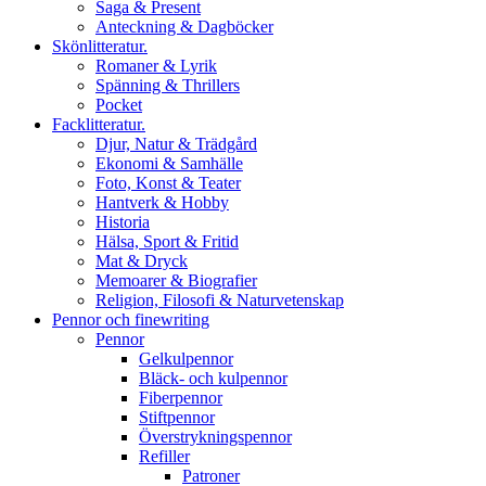
Saga & Present
Anteckning & Dagböcker
Skönlitteratur.
Romaner & Lyrik
Spänning & Thrillers
Pocket
Facklitteratur.
Djur, Natur & Trädgård
Ekonomi & Samhälle
Foto, Konst & Teater
Hantverk & Hobby
Historia
Hälsa, Sport & Fritid
Mat & Dryck
Memoarer & Biografier
Religion, Filosofi & Naturvetenskap
Pennor och finewriting
Pennor
Gelkulpennor
Bläck- och kulpennor
Fiberpennor
Stiftpennor
Överstrykningspennor
Refiller
Patroner