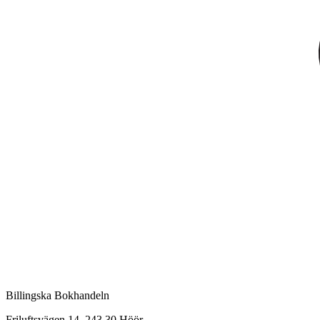
Billingska Bokhandeln
Friluftsvägen 14, 243 30 Höör