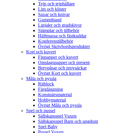
Tejp och tejphållare
Lim och klister
Saxar och knivar
Gummiband
Linjaler och gradskivor
Stämplar och tillbehör
Häftmassa och fästkuddar
Konferenstillbehör
Övrigt Skrivbordsprodukter
Kort och kuvert
Finpapper och kuvert
Omslagspapper och present
Brevpåsar och provsäckar
Övrigt Kort och kuvert
Måla och pyssla
Ritblock
Färgläggning
Konstnärsmaterial
Hobbymaterial
Övrigt Måla och pyssla
Spel och pussel
Sällskapsspel Vuxen
Sällskapsspel Barn och ungdom
Spel Baby
Pussel Vuxen