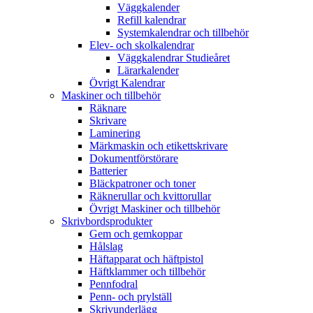
Väggkalender
Refill kalendrar
Systemkalendrar och tillbehör
Elev- och skolkalendrar
Väggkalendrar Studieåret
Lärarkalender
Övrigt Kalendrar
Maskiner och tillbehör
Räknare
Skrivare
Laminering
Märkmaskin och etikettskrivare
Dokumentförstörare
Batterier
Bläckpatroner och toner
Räknerullar och kvittorullar
Övrigt Maskiner och tillbehör
Skrivbordsprodukter
Gem och gemkoppar
Hålslag
Häftapparat och häftpistol
Häftklammer och tillbehör
Pennfodral
Penn- och prylställ
Skrivunderlägg