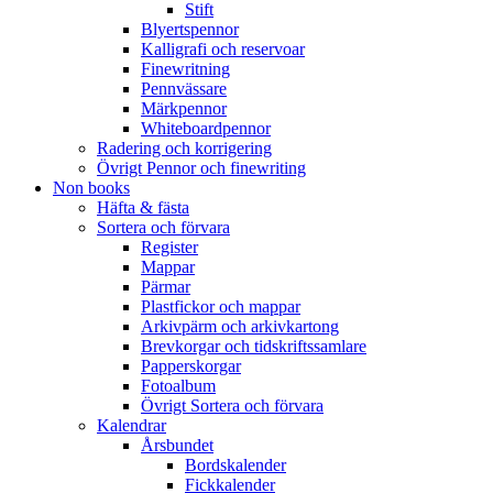
Stift
Blyertspennor
Kalligrafi och reservoar
Finewritning
Pennvässare
Märkpennor
Whiteboardpennor
Radering och korrigering
Övrigt Pennor och finewriting
Non books
Häfta & fästa
Sortera och förvara
Register
Mappar
Pärmar
Plastfickor och mappar
Arkivpärm och arkivkartong
Brevkorgar och tidskriftssamlare
Papperskorgar
Fotoalbum
Övrigt Sortera och förvara
Kalendrar
Årsbundet
Bordskalender
Fickkalender