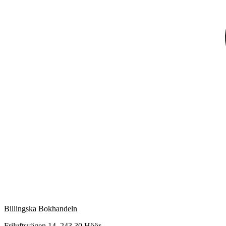
Billingska Bokhandeln
Friluftsvägen 14, 243 30 Höör