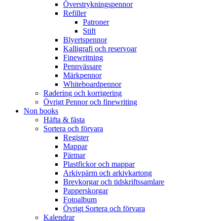
Överstrykningspennor
Refiller
Patroner
Stift
Blyertspennor
Kalligrafi och reservoar
Finewritning
Pennvässare
Märkpennor
Whiteboardpennor
Radering och korrigering
Övrigt Pennor och finewriting
Non books
Häfta & fästa
Sortera och förvara
Register
Mappar
Pärmar
Plastfickor och mappar
Arkivpärm och arkivkartong
Brevkorgar och tidskriftssamlare
Papperskorgar
Fotoalbum
Övrigt Sortera och förvara
Kalendrar