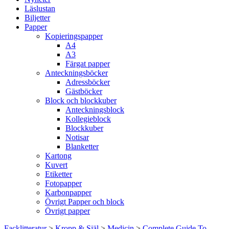
Läslustan
Biljetter
Papper
Kopieringspapper
A4
A3
Färgat papper
Anteckningsböcker
Adressböcker
Gästböcker
Block och blockkuber
Anteckningsblock
Kollegieblock
Blockkuber
Notisar
Blanketter
Kartong
Kuvert
Etiketter
Fotopapper
Karbonpapper
Övrigt Papper och block
Övrigt papper
Facklitteratur
>
Kropp & Själ
>
Medicin
>
Complete Guide To