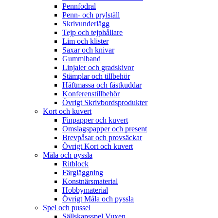
Pennfodral
Penn- och prylställ
Skrivunderlägg
Tejp och tejphållare
Lim och klister
Saxar och knivar
Gummiband
Linjaler och gradskivor
Stämplar och tillbehör
Häftmassa och fästkuddar
Konferenstillbehör
Övrigt Skrivbordsprodukter
Kort och kuvert
Finpapper och kuvert
Omslagspapper och present
Brevpåsar och provsäckar
Övrigt Kort och kuvert
Måla och pyssla
Ritblock
Färgläggning
Konstnärsmaterial
Hobbymaterial
Övrigt Måla och pyssla
Spel och pussel
Sällskapsspel Vuxen