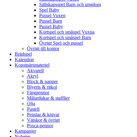
Sällskapsspel Barn och ungdom
Spel Baby
Pussel Vuxen
Pussel Barn
Pussel Baby
Kortspel och småspel Vuxna
Kortspel och småspel Barn
Övrigt Spel och pussel
Övrigt till kontor
Brädspel
Kalendrar
Konstnärsmateriel
Akvarell
Akryl
Block & papper
Blyerts & ritkol
Färgpennor
Målardukar & stafflier
Olja
Pastell
Penslar & knivar
Vätskor & övrigt
Posca-pennor
Kampanjer
Nyheter