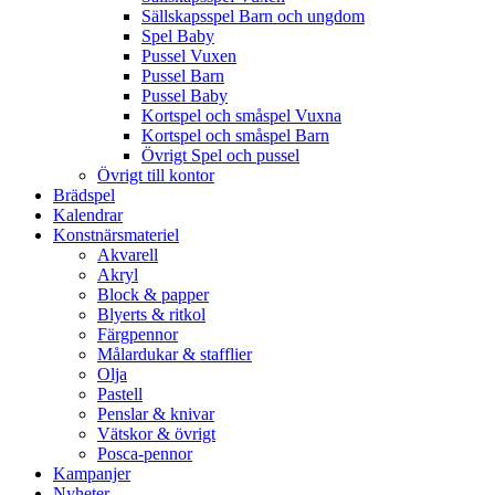
Sällskapsspel Barn och ungdom
Spel Baby
Pussel Vuxen
Pussel Barn
Pussel Baby
Kortspel och småspel Vuxna
Kortspel och småspel Barn
Övrigt Spel och pussel
Övrigt till kontor
Brädspel
Kalendrar
Konstnärsmateriel
Akvarell
Akryl
Block & papper
Blyerts & ritkol
Färgpennor
Målardukar & stafflier
Olja
Pastell
Penslar & knivar
Vätskor & övrigt
Posca-pennor
Kampanjer
Nyheter