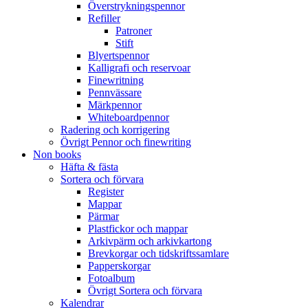
Överstrykningspennor
Refiller
Patroner
Stift
Blyertspennor
Kalligrafi och reservoar
Finewritning
Pennvässare
Märkpennor
Whiteboardpennor
Radering och korrigering
Övrigt Pennor och finewriting
Non books
Häfta & fästa
Sortera och förvara
Register
Mappar
Pärmar
Plastfickor och mappar
Arkivpärm och arkivkartong
Brevkorgar och tidskriftssamlare
Papperskorgar
Fotoalbum
Övrigt Sortera och förvara
Kalendrar