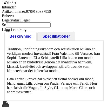
149
kr
/ st.
Inbunden
Artikelnummer:
9789180387958
Enhet:
st.
Lagerstatus:
I lager
St:
Lägg i varukorg
Beskrivning
Specifikationer
Tradition, uppfinningsrikedom och sofistikation Milano är
verkligen modets huvudstad! Från Valentino till Versace, från
Sophia Loren till Elsa Schiaparelli Lilla boken om mode:
Milano är en bildodyssé genom det kvalitativa hantverk,
klassisk kreativitet och avslappnat självförtroende som
kännetecknar det italienska modet.
Laia Farran Graves har skrivit ett flertal böcker om mode,
bland annat Lilla boken om Prada, Versace och Fendi. Hon
har skrivit för Vogue, In Style, Glamour, Marie Claire och
andra tidskrifter.