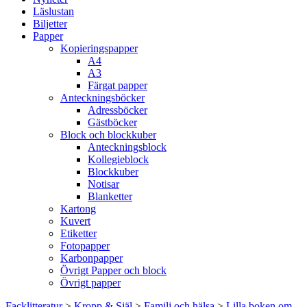
Läslustan
Biljetter
Papper
Kopieringspapper
A4
A3
Färgat papper
Anteckningsböcker
Adressböcker
Gästböcker
Block och blockkuber
Anteckningsblock
Kollegieblock
Blockkuber
Notisar
Blanketter
Kartong
Kuvert
Etiketter
Fotopapper
Karbonpapper
Övrigt Papper och block
Övrigt papper
Facklitteratur
>
Kropp & Själ
>
Familj och hälsa
>
Lilla boken om