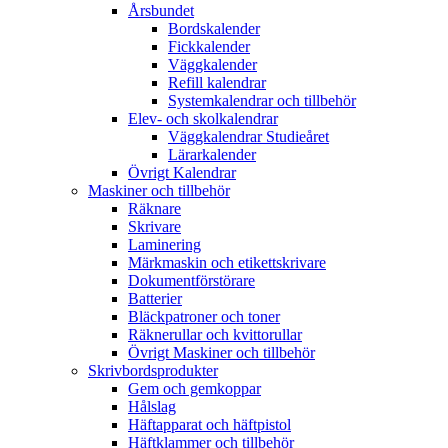
Årsbundet
Bordskalender
Fickkalender
Väggkalender
Refill kalendrar
Systemkalendrar och tillbehör
Elev- och skolkalendrar
Väggkalendrar Studieåret
Lärarkalender
Övrigt Kalendrar
Maskiner och tillbehör
Räknare
Skrivare
Laminering
Märkmaskin och etikettskrivare
Dokumentförstörare
Batterier
Bläckpatroner och toner
Räknerullar och kvittorullar
Övrigt Maskiner och tillbehör
Skrivbordsprodukter
Gem och gemkoppar
Hålslag
Häftapparat och häftpistol
Häftklammer och tillbehör