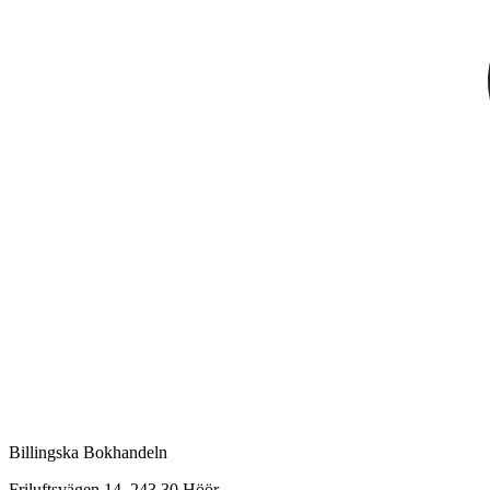
Billingska Bokhandeln
Friluftsvägen 14, 243 30 Höör