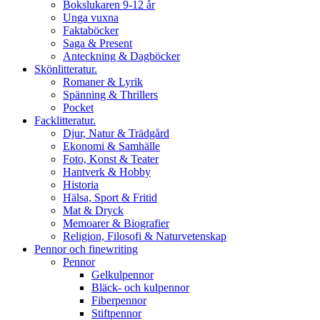
Bokslukaren 9-12 år
Unga vuxna
Faktaböcker
Saga & Present
Anteckning & Dagböcker
Skönlitteratur.
Romaner & Lyrik
Spänning & Thrillers
Pocket
Facklitteratur.
Djur, Natur & Trädgård
Ekonomi & Samhälle
Foto, Konst & Teater
Hantverk & Hobby
Historia
Hälsa, Sport & Fritid
Mat & Dryck
Memoarer & Biografier
Religion, Filosofi & Naturvetenskap
Pennor och finewriting
Pennor
Gelkulpennor
Bläck- och kulpennor
Fiberpennor
Stiftpennor