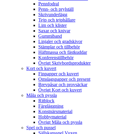
Pennfodral
Penn- och prylställ
Skrivunderlägg
Tejp och tejphållare
Lim och klister
Saxar och knivar
Gummiband
Linjaler och gradskivor
Stämplar och tillbehör
Häftmassa och fästkuddar
Konferenstillbehör
Övrigt Skrivbordsprodukter
Kort och kuvert
Finpapper och kuvert
Omslagspapper och present
Brevpåsar och provsäckar
Övrigt Kort och kuvert
Måla och pyssla
Ritblock
Färgläggning
Konstnärsmaterial
Hobbymaterial
Övrigt Måla och pyssla
Spel och pussel
Sällskapsspel Vuxen