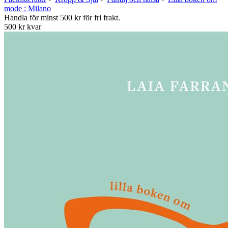
mode : Milano
Handla för minst 500 kr för fri frakt.
500 kr kvar