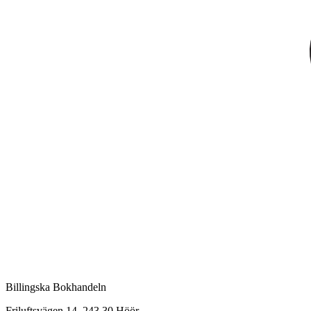
Billingska Bokhandeln
Friluftsvägen 14, 243 30 Höör