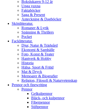
Bokslukaren 9-12 år
Unga vuxna
Faktaböcker
Saga & Present
Anteckning & Dagböcker
Skönlitteratur.
Romaner & Lyrik
Spänning & Thrillers
Pocket
Facklitteratur.
Djur, Natur & Trädgård
Ekonomi & Samhälle
Foto, Konst & Teater
Hantverk & Hobby
Historia
Hälsa, Sport & Fritid
Mat & Dryck
Memoarer & Biografier
Religion, Filosofi & Naturvetenskap
Pennor och finewriting
Pennor
Gelkulpennor
Bläck- och kulpennor
Fiberpennor
Stiftpennor