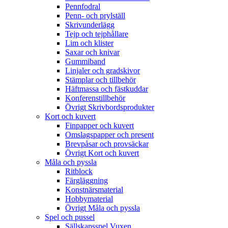
Pennfodral
Penn- och prylställ
Skrivunderlägg
Tejp och tejphållare
Lim och klister
Saxar och knivar
Gummiband
Linjaler och gradskivor
Stämplar och tillbehör
Häftmassa och fästkuddar
Konferenstillbehör
Övrigt Skrivbordsprodukter
Kort och kuvert
Finpapper och kuvert
Omslagspapper och present
Brevpåsar och provsäckar
Övrigt Kort och kuvert
Måla och pyssla
Ritblock
Färgläggning
Konstnärsmaterial
Hobbymaterial
Övrigt Måla och pyssla
Spel och pussel
Sällskapsspel Vuxen