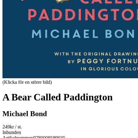
(Klicka för en större bild)
A Bear Called Paddington
Michael Bond
249
kr
/ st.
Inbunden
Artikelnummer:
9780008589035