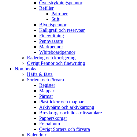
Överstrykningspennor
Refiller
Patroner
Stift
Blyertspennor
Kalligrafi och reservoar
Finewritning
Pennvässare
Märkpennor
Whiteboardpennor
Radering och korrigering
Övrigt Pennor och finewriting
Non books
Häfta & fästa
Sortera och förvara
Register
Mappar
Pärmar
Plastfickor och mappar
Arkivpärm och arkivkartong
Brevkorgar och tidskriftssamlare
Papperskorgar
Fotoalbum
Övrigt Sortera och förvara
Kalendrar