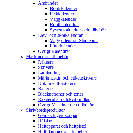
Årsbundet
Bordskalender
Fickkalender
Väggkalender
Refill kalendrar
Systemkalendrar och tillbehör
Elev- och skolkalendrar
Väggkalendrar Studieåret
Lärarkalender
Övrigt Kalendrar
Maskiner och tillbehör
Räknare
Skrivare
Laminering
Märkmaskin och etikettskrivare
Dokumentförstörare
Batterier
Bläckpatroner och toner
Räknerullar och kvittorullar
Övrigt Maskiner och tillbehör
Skrivbordsprodukter
Gem och gemkoppar
Hålslag
Häftapparat och häftpistol
Häftklammer och tillbehör