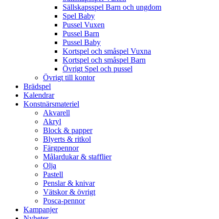
Sällskapsspel Barn och ungdom
Spel Baby
Pussel Vuxen
Pussel Barn
Pussel Baby
Kortspel och småspel Vuxna
Kortspel och småspel Barn
Övrigt Spel och pussel
Övrigt till kontor
Brädspel
Kalendrar
Konstnärsmateriel
Akvarell
Akryl
Block & papper
Blyerts & ritkol
Färgpennor
Målardukar & stafflier
Olja
Pastell
Penslar & knivar
Vätskor & övrigt
Posca-pennor
Kampanjer
Nyheter