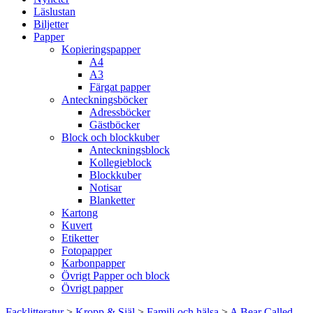
Läslustan
Biljetter
Papper
Kopieringspapper
A4
A3
Färgat papper
Anteckningsböcker
Adressböcker
Gästböcker
Block och blockkuber
Anteckningsblock
Kollegieblock
Blockkuber
Notisar
Blanketter
Kartong
Kuvert
Etiketter
Fotopapper
Karbonpapper
Övrigt Papper och block
Övrigt papper
Facklitteratur
>
Kropp & Själ
>
Familj och hälsa
>
A Bear Called