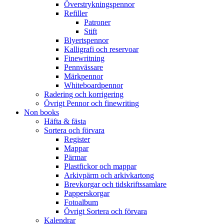
Överstrykningspennor
Refiller
Patroner
Stift
Blyertspennor
Kalligrafi och reservoar
Finewritning
Pennvässare
Märkpennor
Whiteboardpennor
Radering och korrigering
Övrigt Pennor och finewriting
Non books
Häfta & fästa
Sortera och förvara
Register
Mappar
Pärmar
Plastfickor och mappar
Arkivpärm och arkivkartong
Brevkorgar och tidskriftssamlare
Papperskorgar
Fotoalbum
Övrigt Sortera och förvara
Kalendrar