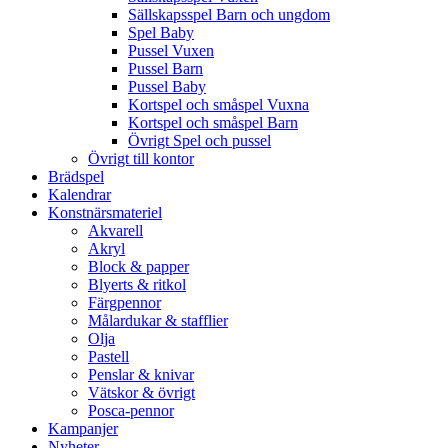
Sällskapsspel Barn och ungdom
Spel Baby
Pussel Vuxen
Pussel Barn
Pussel Baby
Kortspel och småspel Vuxna
Kortspel och småspel Barn
Övrigt Spel och pussel
Övrigt till kontor
Brädspel
Kalendrar
Konstnärsmateriel
Akvarell
Akryl
Block & papper
Blyerts & ritkol
Färgpennor
Målardukar & stafflier
Olja
Pastell
Penslar & knivar
Vätskor & övrigt
Posca-pennor
Kampanjer
Nyheter