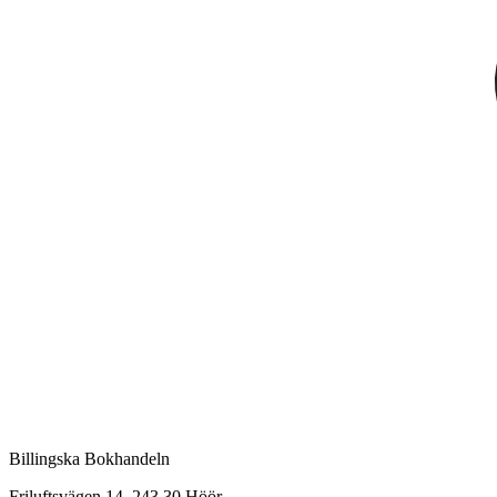
Billingska Bokhandeln
Friluftsvägen 14, 243 30 Höör