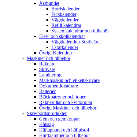
Årsbundet
Bordskalender
Fickkalender
Väggkalender
Refill kalendrar
Systemkalendrar och tillbehör
Elev- och skolkalendrar
Väggkalendrar Studieåret
Lärarkalender
Övrigt Kalendrar
Maskiner och tillbehör
Räknare
Skrivare
Laminering
Märkmaskin och etikettskrivare
Dokumentförstörare
Batterier
Bläckpatroner och toner
Räknerullar och kvittorullar
Övrigt Maskiner och tillbehör
Skrivbordsprodukter
Gem och gemkoppar
Hålslag
Häftapparat och häftpistol
Häftklammer och tillbehör