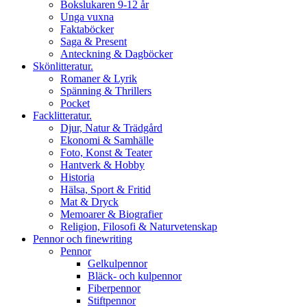
Bokslukaren 9-12 år
Unga vuxna
Faktaböcker
Saga & Present
Anteckning & Dagböcker
Skönlitteratur.
Romaner & Lyrik
Spänning & Thrillers
Pocket
Facklitteratur.
Djur, Natur & Trädgård
Ekonomi & Samhälle
Foto, Konst & Teater
Hantverk & Hobby
Historia
Hälsa, Sport & Fritid
Mat & Dryck
Memoarer & Biografier
Religion, Filosofi & Naturvetenskap
Pennor och finewriting
Pennor
Gelkulpennor
Bläck- och kulpennor
Fiberpennor
Stiftpennor