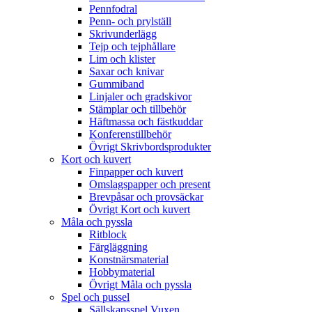
Pennfodral
Penn- och prylställ
Skrivunderlägg
Tejp och tejphållare
Lim och klister
Saxar och knivar
Gummiband
Linjaler och gradskivor
Stämplar och tillbehör
Häftmassa och fästkuddar
Konferenstillbehör
Övrigt Skrivbordsprodukter
Kort och kuvert
Finpapper och kuvert
Omslagspapper och present
Brevpåsar och provsäckar
Övrigt Kort och kuvert
Måla och pyssla
Ritblock
Färgläggning
Konstnärsmaterial
Hobbymaterial
Övrigt Måla och pyssla
Spel och pussel
Sällskapsspel Vuxen