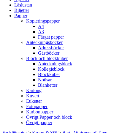
Läslustan
Biljetter
Papper
Kopieringspapper
A4
A3
Färgat papper
Anteckningsböcker
Adressböcker
Gästböcker
Block och blockkuber
Anteckningsblock
Kollegieblock
Blockkuber
Notisar
Blanketter
Kartong
Kuvert
Etiketter
Fotopapper
Karbonpapper
Övrigt Papper och block
Övrigt papper
Facklitteratur
>
Kropp & Själ
>
Bag - Whispers of Time