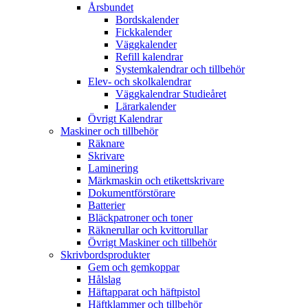
Årsbundet
Bordskalender
Fickkalender
Väggkalender
Refill kalendrar
Systemkalendrar och tillbehör
Elev- och skolkalendrar
Väggkalendrar Studieåret
Lärarkalender
Övrigt Kalendrar
Maskiner och tillbehör
Räknare
Skrivare
Laminering
Märkmaskin och etikettskrivare
Dokumentförstörare
Batterier
Bläckpatroner och toner
Räknerullar och kvittorullar
Övrigt Maskiner och tillbehör
Skrivbordsprodukter
Gem och gemkoppar
Hålslag
Häftapparat och häftpistol
Häftklammer och tillbehör