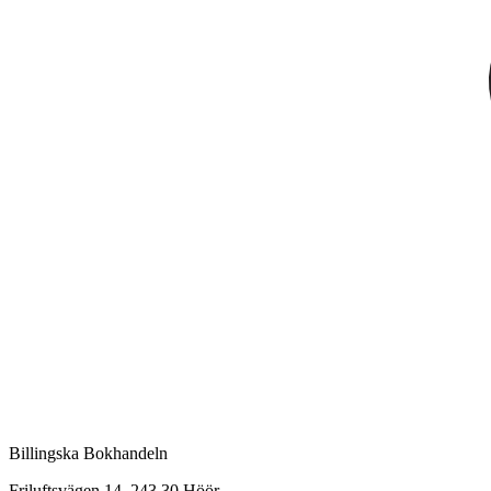
Billingska Bokhandeln
Friluftsvägen 14, 243 30 Höör