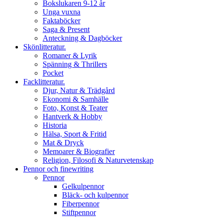
Bokslukaren 9-12 år
Unga vuxna
Faktaböcker
Saga & Present
Anteckning & Dagböcker
Skönlitteratur.
Romaner & Lyrik
Spänning & Thrillers
Pocket
Facklitteratur.
Djur, Natur & Trädgård
Ekonomi & Samhälle
Foto, Konst & Teater
Hantverk & Hobby
Historia
Hälsa, Sport & Fritid
Mat & Dryck
Memoarer & Biografier
Religion, Filosofi & Naturvetenskap
Pennor och finewriting
Pennor
Gelkulpennor
Bläck- och kulpennor
Fiberpennor
Stiftpennor