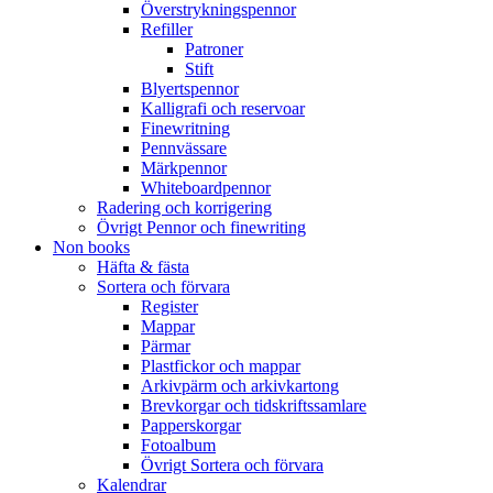
Överstrykningspennor
Refiller
Patroner
Stift
Blyertspennor
Kalligrafi och reservoar
Finewritning
Pennvässare
Märkpennor
Whiteboardpennor
Radering och korrigering
Övrigt Pennor och finewriting
Non books
Häfta & fästa
Sortera och förvara
Register
Mappar
Pärmar
Plastfickor och mappar
Arkivpärm och arkivkartong
Brevkorgar och tidskriftssamlare
Papperskorgar
Fotoalbum
Övrigt Sortera och förvara
Kalendrar