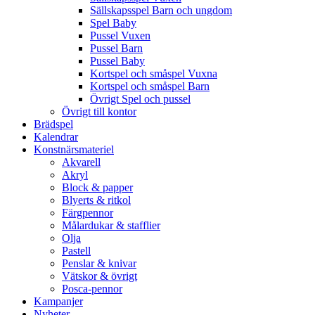
Sällskapsspel Barn och ungdom
Spel Baby
Pussel Vuxen
Pussel Barn
Pussel Baby
Kortspel och småspel Vuxna
Kortspel och småspel Barn
Övrigt Spel och pussel
Övrigt till kontor
Brädspel
Kalendrar
Konstnärsmateriel
Akvarell
Akryl
Block & papper
Blyerts & ritkol
Färgpennor
Målardukar & stafflier
Olja
Pastell
Penslar & knivar
Vätskor & övrigt
Posca-pennor
Kampanjer
Nyheter