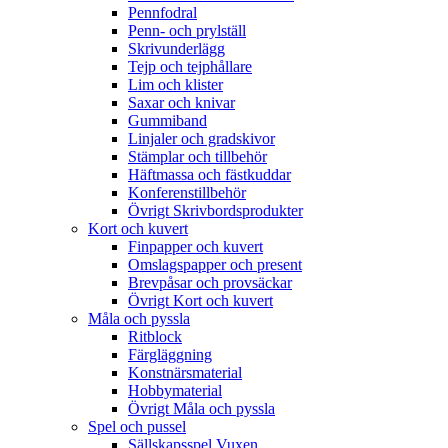
Pennfodral
Penn- och prylställ
Skrivunderlägg
Tejp och tejphållare
Lim och klister
Saxar och knivar
Gummiband
Linjaler och gradskivor
Stämplar och tillbehör
Häftmassa och fästkuddar
Konferenstillbehör
Övrigt Skrivbordsprodukter
Kort och kuvert
Finpapper och kuvert
Omslagspapper och present
Brevpåsar och provsäckar
Övrigt Kort och kuvert
Måla och pyssla
Ritblock
Färgläggning
Konstnärsmaterial
Hobbymaterial
Övrigt Måla och pyssla
Spel och pussel
Sällskapsspel Vuxen