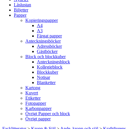
Läslustan
Biljetter
Papper
Kopieringspapper
A4
A3
Färgat papper
Anteckningsböcker
Adressböcker
Gästböcker
Block och blockkuber
Anteckningsblock
Kollegieblock
Blockkuber
Notisar
Blanketter
Kartong
Kuvert
Etiketter
Fotopapper
Karbonpapper
Övrigt Papper och block
Övrigt papper
Facklitteratur
>
Kropp & Själ
>
Ande, kropp och själ
>
Kraftdjurens