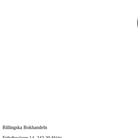
Billingska Bokhandeln
Friluftsvägen 14, 243 30 Höör