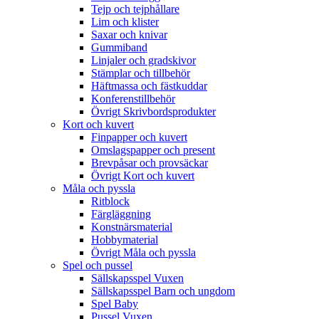
Tejp och tejphållare
Lim och klister
Saxar och knivar
Gummiband
Linjaler och gradskivor
Stämplar och tillbehör
Häftmassa och fästkuddar
Konferenstillbehör
Övrigt Skrivbordsprodukter
Kort och kuvert
Finpapper och kuvert
Omslagspapper och present
Brevpåsar och provsäckar
Övrigt Kort och kuvert
Måla och pyssla
Ritblock
Färgläggning
Konstnärsmaterial
Hobbymaterial
Övrigt Måla och pyssla
Spel och pussel
Sällskapsspel Vuxen
Sällskapsspel Barn och ungdom
Spel Baby
Pussel Vuxen