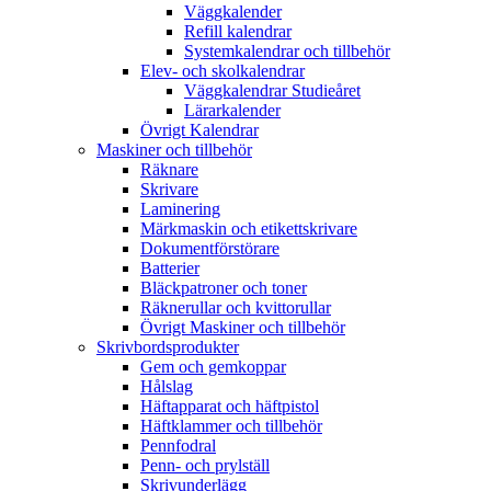
Väggkalender
Refill kalendrar
Systemkalendrar och tillbehör
Elev- och skolkalendrar
Väggkalendrar Studieåret
Lärarkalender
Övrigt Kalendrar
Maskiner och tillbehör
Räknare
Skrivare
Laminering
Märkmaskin och etikettskrivare
Dokumentförstörare
Batterier
Bläckpatroner och toner
Räknerullar och kvittorullar
Övrigt Maskiner och tillbehör
Skrivbordsprodukter
Gem och gemkoppar
Hålslag
Häftapparat och häftpistol
Häftklammer och tillbehör
Pennfodral
Penn- och prylställ
Skrivunderlägg