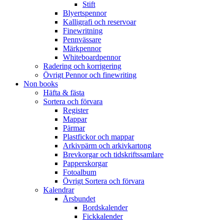
Stift
Blyertspennor
Kalligrafi och reservoar
Finewritning
Pennvässare
Märkpennor
Whiteboardpennor
Radering och korrigering
Övrigt Pennor och finewriting
Non books
Häfta & fästa
Sortera och förvara
Register
Mappar
Pärmar
Plastfickor och mappar
Arkivpärm och arkivkartong
Brevkorgar och tidskriftssamlare
Papperskorgar
Fotoalbum
Övrigt Sortera och förvara
Kalendrar
Årsbundet
Bordskalender
Fickkalender