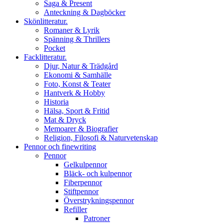
Saga & Present
Anteckning & Dagböcker
Skönlitteratur.
Romaner & Lyrik
Spänning & Thrillers
Pocket
Facklitteratur.
Djur, Natur & Trädgård
Ekonomi & Samhälle
Foto, Konst & Teater
Hantverk & Hobby
Historia
Hälsa, Sport & Fritid
Mat & Dryck
Memoarer & Biografier
Religion, Filosofi & Naturvetenskap
Pennor och finewriting
Pennor
Gelkulpennor
Bläck- och kulpennor
Fiberpennor
Stiftpennor
Överstrykningspennor
Refiller
Patroner