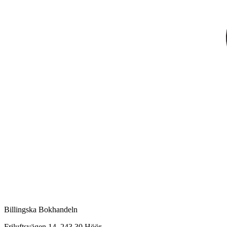
Billingska Bokhandeln
Friluftsvägen 14, 243 30 Höör