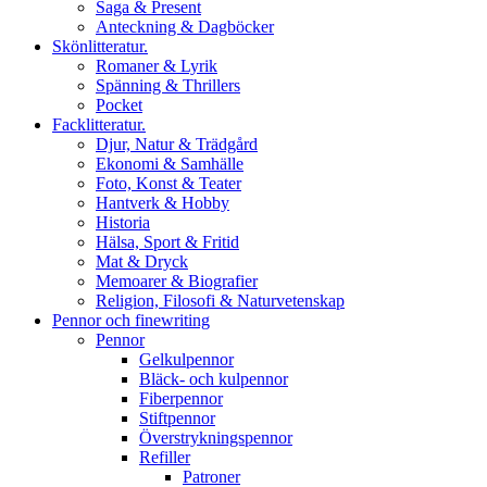
Saga & Present
Anteckning & Dagböcker
Skönlitteratur.
Romaner & Lyrik
Spänning & Thrillers
Pocket
Facklitteratur.
Djur, Natur & Trädgård
Ekonomi & Samhälle
Foto, Konst & Teater
Hantverk & Hobby
Historia
Hälsa, Sport & Fritid
Mat & Dryck
Memoarer & Biografier
Religion, Filosofi & Naturvetenskap
Pennor och finewriting
Pennor
Gelkulpennor
Bläck- och kulpennor
Fiberpennor
Stiftpennor
Överstrykningspennor
Refiller
Patroner