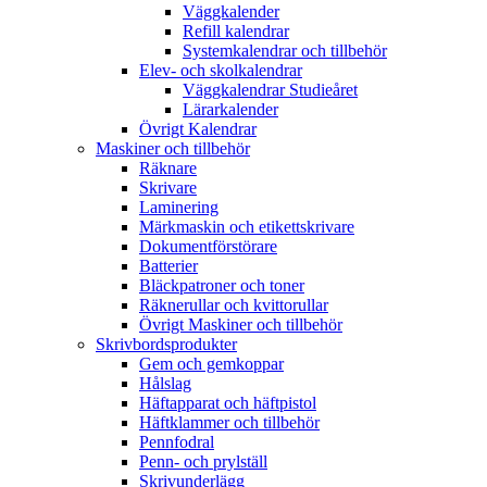
Väggkalender
Refill kalendrar
Systemkalendrar och tillbehör
Elev- och skolkalendrar
Väggkalendrar Studieåret
Lärarkalender
Övrigt Kalendrar
Maskiner och tillbehör
Räknare
Skrivare
Laminering
Märkmaskin och etikettskrivare
Dokumentförstörare
Batterier
Bläckpatroner och toner
Räknerullar och kvittorullar
Övrigt Maskiner och tillbehör
Skrivbordsprodukter
Gem och gemkoppar
Hålslag
Häftapparat och häftpistol
Häftklammer och tillbehör
Pennfodral
Penn- och prylställ
Skrivunderlägg