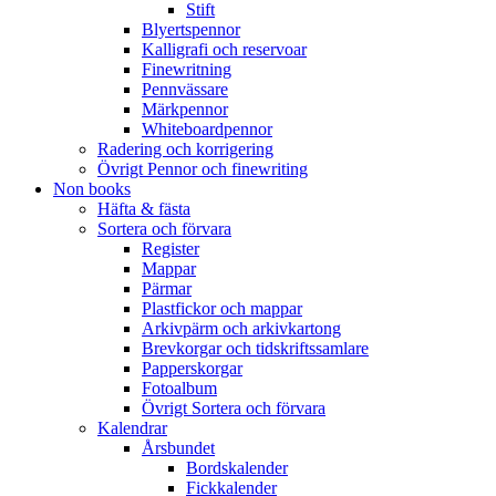
Stift
Blyertspennor
Kalligrafi och reservoar
Finewritning
Pennvässare
Märkpennor
Whiteboardpennor
Radering och korrigering
Övrigt Pennor och finewriting
Non books
Häfta & fästa
Sortera och förvara
Register
Mappar
Pärmar
Plastfickor och mappar
Arkivpärm och arkivkartong
Brevkorgar och tidskriftssamlare
Papperskorgar
Fotoalbum
Övrigt Sortera och förvara
Kalendrar
Årsbundet
Bordskalender
Fickkalender