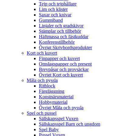
Tejp och tejphållare
Lim och klister
Saxar och knivar
Gummiband
Linjaler och gradskivor
Stämplar och tillbehör
Häftmassa och fästkuddar
Konferenstillbehör
Övrigt Skrivbordsprodukter
Kort och kuvert
Finpapper och kuvert
Omslagspapper och present
Brevpåsar och provsäckar
Övrigt Kort och kuvert
Måla och pyssla
Ritblock
Färgläggning
Konstnärsmaterial
Hobbymaterial
Övrigt Måla och pyssla
Spel och pussel
Sällskapsspel Vuxen
Sällskapsspel Barn och ungdom
Spel Baby
Pussel Vuxen