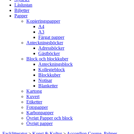
Läslustan
Biljetter
Papper
Kopieringspapper
A4
A3
Färgat papper
Anteckningsböcker
Adressböcker
Gästböcker
Block och blockkuber
Anteckningsblock
Kollegieblock
Blockkuber
Notisar
Blanketter
Kartong
Kuvert
Etiketter
Fotopapper
Karbonpapper
Övrigt Papper och block
Övrigt papper
Facklitteratur
>
Konst & Kultur
>
Accordion Course, Palmer