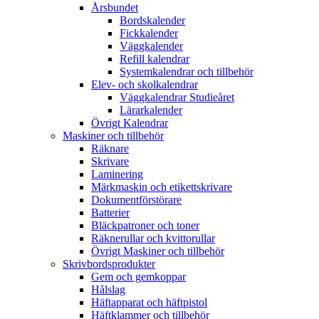
Årsbundet
Bordskalender
Fickkalender
Väggkalender
Refill kalendrar
Systemkalendrar och tillbehör
Elev- och skolkalendrar
Väggkalendrar Studieåret
Lärarkalender
Övrigt Kalendrar
Maskiner och tillbehör
Räknare
Skrivare
Laminering
Märkmaskin och etikettskrivare
Dokumentförstörare
Batterier
Bläckpatroner och toner
Räknerullar och kvittorullar
Övrigt Maskiner och tillbehör
Skrivbordsprodukter
Gem och gemkoppar
Hålslag
Häftapparat och häftpistol
Häftklammer och tillbehör