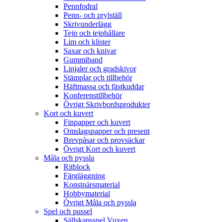
Pennfodral
Penn- och prylställ
Skrivunderlägg
Tejp och tejphållare
Lim och klister
Saxar och knivar
Gummiband
Linjaler och gradskivor
Stämplar och tillbehör
Häftmassa och fästkuddar
Konferenstillbehör
Övrigt Skrivbordsprodukter
Kort och kuvert
Finpapper och kuvert
Omslagspapper och present
Brevpåsar och provsäckar
Övrigt Kort och kuvert
Måla och pyssla
Ritblock
Färgläggning
Konstnärsmaterial
Hobbymaterial
Övrigt Måla och pyssla
Spel och pussel
Sällskapsspel Vuxen