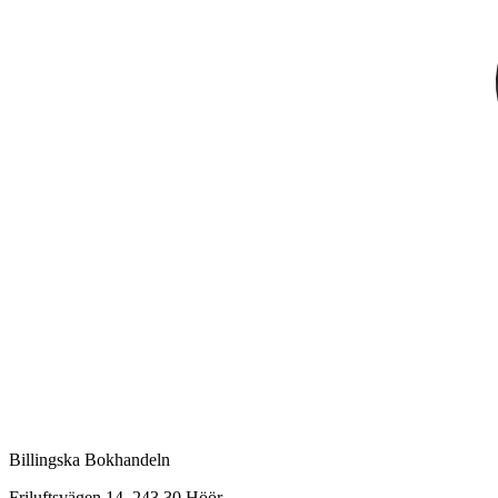
Billingska Bokhandeln
Friluftsvägen 14, 243 30 Höör