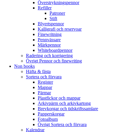
Överstrykningspennor
Refiller
Patroner
Stift
Blyertspennor
Kalligrafi och reservoar
Finewritning
Pennvässare
Märkpennor
Whiteboardpennor
Radering och korrigering
Övrigt Pennor och finewriting
Non books
Häfta & fästa
Sortera och förvara
Register
Mappar
Pärmar
Plastfickor och mappar
Arkivpärm och arkivkartong
Brevkorgar och tidskriftssamlare
Papperskorgar
Fotoalbum
Övrigt Sortera och förvara
Kalendrar