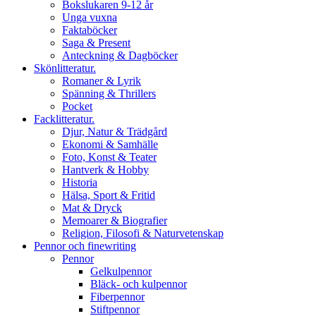
Bokslukaren 9-12 år
Unga vuxna
Faktaböcker
Saga & Present
Anteckning & Dagböcker
Skönlitteratur.
Romaner & Lyrik
Spänning & Thrillers
Pocket
Facklitteratur.
Djur, Natur & Trädgård
Ekonomi & Samhälle
Foto, Konst & Teater
Hantverk & Hobby
Historia
Hälsa, Sport & Fritid
Mat & Dryck
Memoarer & Biografier
Religion, Filosofi & Naturvetenskap
Pennor och finewriting
Pennor
Gelkulpennor
Bläck- och kulpennor
Fiberpennor
Stiftpennor