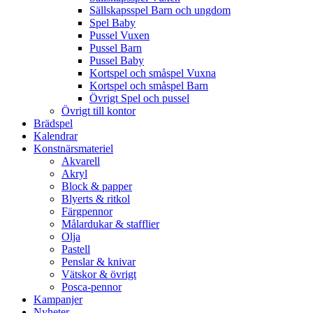
Sällskapsspel Barn och ungdom
Spel Baby
Pussel Vuxen
Pussel Barn
Pussel Baby
Kortspel och småspel Vuxna
Kortspel och småspel Barn
Övrigt Spel och pussel
Övrigt till kontor
Brädspel
Kalendrar
Konstnärsmateriel
Akvarell
Akryl
Block & papper
Blyerts & ritkol
Färgpennor
Målardukar & stafflier
Olja
Pastell
Penslar & knivar
Vätskor & övrigt
Posca-pennor
Kampanjer
Nyheter