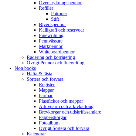
Överstrykningspennor
Refiller
Patroner
Stift
Blyertspennor
Kalligrafi och reservoar
Finewritning
Pennvässare
Märkpennor
Whiteboardpennor
Radering och korrigering
Övrigt Pennor och finewriting
Non books
Häfta & fästa
Sortera och förvara
Register
Mappar
Pärmar
Plastfickor och mappar
Arkivpärm och arkivkartong
Brevkorgar och tidskriftssamlare
Papperskorgar
Fotoalbum
Övrigt Sortera och förvara
Kalendrar