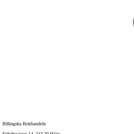
Billingska Bokhandeln
Friluftsvägen 14, 243 30 Höör