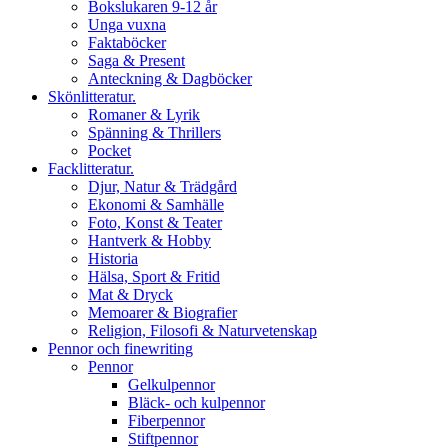
Bokslukaren 9-12 år
Unga vuxna
Faktaböcker
Saga & Present
Anteckning & Dagböcker
Skönlitteratur.
Romaner & Lyrik
Spänning & Thrillers
Pocket
Facklitteratur.
Djur, Natur & Trädgård
Ekonomi & Samhälle
Foto, Konst & Teater
Hantverk & Hobby
Historia
Hälsa, Sport & Fritid
Mat & Dryck
Memoarer & Biografier
Religion, Filosofi & Naturvetenskap
Pennor och finewriting
Pennor
Gelkulpennor
Bläck- och kulpennor
Fiberpennor
Stiftpennor