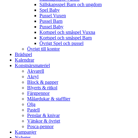
Sällskapsspel Barn och ungdom
Spel Baby
Pussel Vuxen
Pussel Barn
Pussel Baby
Kortspel och småspel Vuxna
Kortspel och småspel Barn
Övrigt Spel och pussel
Övrigt till kontor
Brädspel
Kalendrar
Konstnärsmateriel
Akvarell
Akryl
Block & papper
Blyerts & ritkol
Färgpennor
Målardukar & stafflier
Olja
Pastell
Penslar & knivar
Vätskor & övrigt
Posca-pennor
Kampanjer
Nyheter