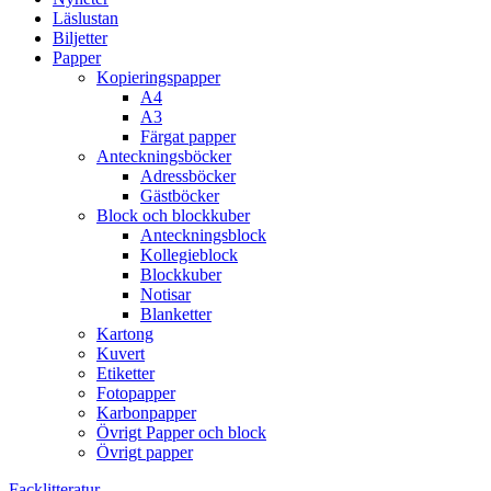
Läslustan
Biljetter
Papper
Kopieringspapper
A4
A3
Färgat papper
Anteckningsböcker
Adressböcker
Gästböcker
Block och blockkuber
Anteckningsblock
Kollegieblock
Blockkuber
Notisar
Blanketter
Kartong
Kuvert
Etiketter
Fotopapper
Karbonpapper
Övrigt Papper och block
Övrigt papper
Facklitteratur