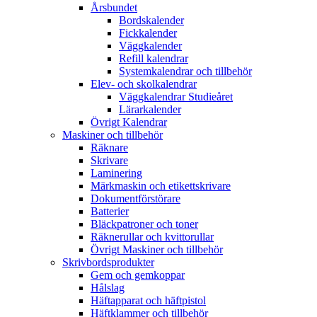
Årsbundet
Bordskalender
Fickkalender
Väggkalender
Refill kalendrar
Systemkalendrar och tillbehör
Elev- och skolkalendrar
Väggkalendrar Studieåret
Lärarkalender
Övrigt Kalendrar
Maskiner och tillbehör
Räknare
Skrivare
Laminering
Märkmaskin och etikettskrivare
Dokumentförstörare
Batterier
Bläckpatroner och toner
Räknerullar och kvittorullar
Övrigt Maskiner och tillbehör
Skrivbordsprodukter
Gem och gemkoppar
Hålslag
Häftapparat och häftpistol
Häftklammer och tillbehör