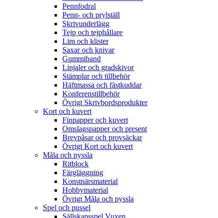
Pennfodral
Penn- och prylställ
Skrivunderlägg
Tejp och tejphållare
Lim och klister
Saxar och knivar
Gummiband
Linjaler och gradskivor
Stämplar och tillbehör
Häftmassa och fästkuddar
Konferenstillbehör
Övrigt Skrivbordsprodukter
Kort och kuvert
Finpapper och kuvert
Omslagspapper och present
Brevpåsar och provsäckar
Övrigt Kort och kuvert
Måla och pyssla
Ritblock
Färgläggning
Konstnärsmaterial
Hobbymaterial
Övrigt Måla och pyssla
Spel och pussel
Sällskapsspel Vuxen