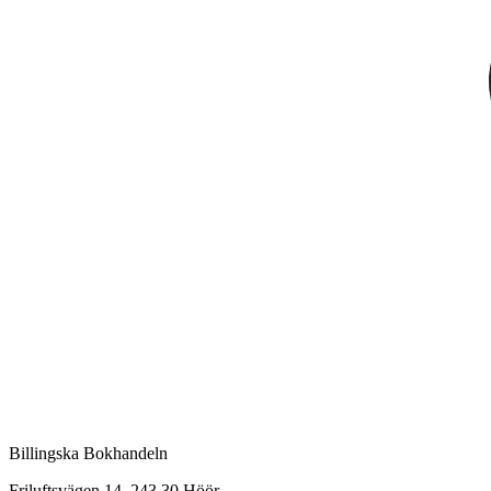
Billingska Bokhandeln
Friluftsvägen 14, 243 30 Höör