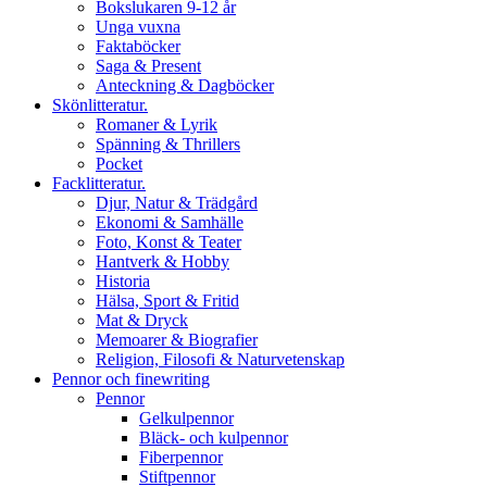
Bokslukaren 9-12 år
Unga vuxna
Faktaböcker
Saga & Present
Anteckning & Dagböcker
Skönlitteratur.
Romaner & Lyrik
Spänning & Thrillers
Pocket
Facklitteratur.
Djur, Natur & Trädgård
Ekonomi & Samhälle
Foto, Konst & Teater
Hantverk & Hobby
Historia
Hälsa, Sport & Fritid
Mat & Dryck
Memoarer & Biografier
Religion, Filosofi & Naturvetenskap
Pennor och finewriting
Pennor
Gelkulpennor
Bläck- och kulpennor
Fiberpennor
Stiftpennor