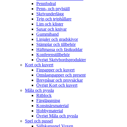
Pennfodral
Penn- och prylställ
Skrivunderlägg
Tejp och tejphållare
Lim och klister
Saxar och knivar
Gummiband
Linjaler och gradskivor
Stämplar och tillbehör
Häftmassa och fästkuddar
Konferenstillbehör
Övrigt Skrivbordsprodukter
Kort och kuvert
Finpapper och kuvert
Omslagspapper och present
Brevpåsar och provsäckar
Övrigt Kort och kuvert
Måla och pyssla
Ritblock
Färgläggning
Konstnärsmaterial
Hobbymaterial
Övrigt Måla och pyssla
Spel och pussel
Sällskapsspel Vuxen