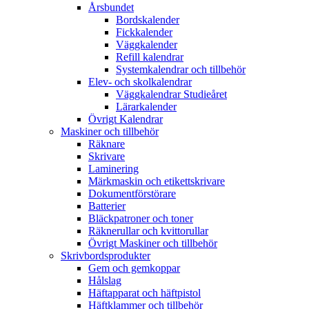
Årsbundet
Bordskalender
Fickkalender
Väggkalender
Refill kalendrar
Systemkalendrar och tillbehör
Elev- och skolkalendrar
Väggkalendrar Studieåret
Lärarkalender
Övrigt Kalendrar
Maskiner och tillbehör
Räknare
Skrivare
Laminering
Märkmaskin och etikettskrivare
Dokumentförstörare
Batterier
Bläckpatroner och toner
Räknerullar och kvittorullar
Övrigt Maskiner och tillbehör
Skrivbordsprodukter
Gem och gemkoppar
Hålslag
Häftapparat och häftpistol
Häftklammer och tillbehör