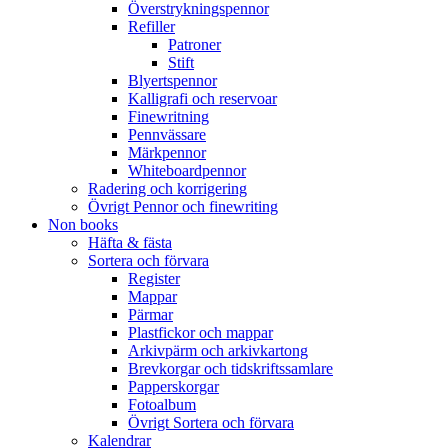
Överstrykningspennor
Refiller
Patroner
Stift
Blyertspennor
Kalligrafi och reservoar
Finewritning
Pennvässare
Märkpennor
Whiteboardpennor
Radering och korrigering
Övrigt Pennor och finewriting
Non books
Häfta & fästa
Sortera och förvara
Register
Mappar
Pärmar
Plastfickor och mappar
Arkivpärm och arkivkartong
Brevkorgar och tidskriftssamlare
Papperskorgar
Fotoalbum
Övrigt Sortera och förvara
Kalendrar