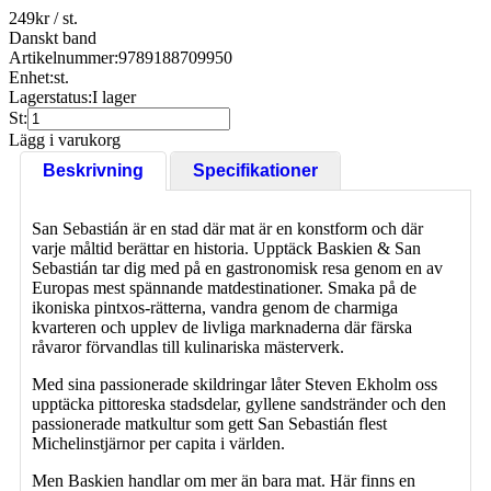
249
kr
/ st.
Danskt band
Artikelnummer:
9789188709950
Enhet:
st.
Lagerstatus:
I lager
St:
Lägg i varukorg
Beskrivning
Specifikationer
San Sebastián är en stad där mat är en konstform och där
varje måltid berättar en historia. Upptäck Baskien & San
Sebastián tar dig med på en gastronomisk resa genom en av
Europas mest spännande matdestinationer. Smaka på de
ikoniska pintxos-rätterna, vandra genom de charmiga
kvarteren och upplev de livliga marknaderna där färska
råvaror förvandlas till kulinariska mästerverk.
Med sina passionerade skildringar låter Steven Ekholm oss
upptäcka pittoreska stadsdelar, gyllene sandstränder och den
passionerade matkultur som gett San Sebastián flest
Michelinstjärnor per capita i världen.
Men Baskien handlar om mer än bara mat. Här finns en