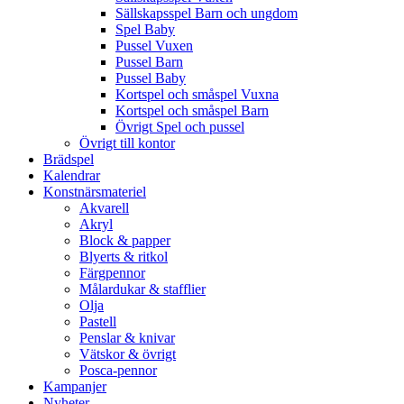
Sällskapsspel Barn och ungdom
Spel Baby
Pussel Vuxen
Pussel Barn
Pussel Baby
Kortspel och småspel Vuxna
Kortspel och småspel Barn
Övrigt Spel och pussel
Övrigt till kontor
Brädspel
Kalendrar
Konstnärsmateriel
Akvarell
Akryl
Block & papper
Blyerts & ritkol
Färgpennor
Målardukar & stafflier
Olja
Pastell
Penslar & knivar
Vätskor & övrigt
Posca-pennor
Kampanjer
Nyheter