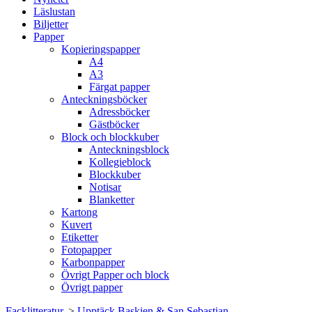
Läslustan
Biljetter
Papper
Kopieringspapper
A4
A3
Färgat papper
Anteckningsböcker
Adressböcker
Gästböcker
Block och blockkuber
Anteckningsblock
Kollegieblock
Blockkuber
Notisar
Blanketter
Kartong
Kuvert
Etiketter
Fotopapper
Karbonpapper
Övrigt Papper och block
Övrigt papper
Facklitteratur.
>
Upptäck Baskien & San Sebastian