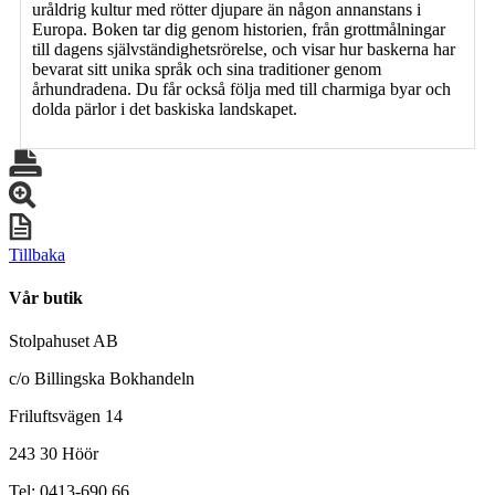
uråldrig kultur med rötter djupare än någon annanstans i
Europa. Boken tar dig genom historien, från grottmålningar
till dagens självständighetsrörelse, och visar hur baskerna har
bevarat sitt unika språk och sina traditioner genom
århundradena. Du får också följa med till charmiga byar och
dolda pärlor i det baskiska landskapet.
Tillbaka
Vår butik
Stolpahuset AB
c/o Billingska Bokhandeln
Friluftsvägen 14
243 30 Höör
Tel: 0413-690 66