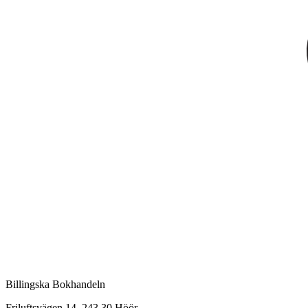
Billingska Bokhandeln
Friluftsvägen 14, 243 30 Höör