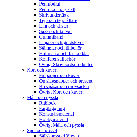
Pennfodral
Penn- och prylställ
Skrivunderlägg
Tejp och tejphållare
Lim och klister
Saxar och knivar
Gummiband
Linjaler och gradskivor
Stämplar och tillbehör
Häftmassa och fästkuddar
Konferenstillbehör
Övrigt Skrivbordsprodukter
Kort och kuvert
Finpapper och kuvert
Omslagspapper och present
Brevpåsar och provsäckar
Övrigt Kort och kuvert
Måla och pyssla
Ritblock
Färgläggning
Konstnärsmaterial
Hobbymaterial
Övrigt Måla och pyssla
Spel och pussel
Sällskapsspel Vuxen