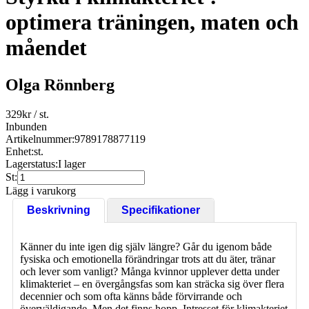
optimera träningen, maten och
måendet
Olga Rönnberg
329
kr
/ st.
Inbunden
Artikelnummer:
9789178877119
Enhet:
st.
Lagerstatus:
I lager
St:
Lägg i varukorg
Beskrivning
Specifikationer
Känner du inte igen dig själv längre? Går du igenom både
fysiska och emotionella förändringar trots att du äter, tränar
och lever som vanligt? Många kvinnor upplever detta under
klimakteriet – en övergångsfas som kan sträcka sig över flera
decennier och som ofta känns både förvirrande och
överväldigande. Men det finns hopp. Intresset för klimakteriet