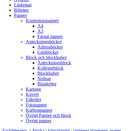
Läslustan
Biljetter
Papper
Kopieringspapper
A4
A3
Färgat papper
Anteckningsböcker
Adressböcker
Gästböcker
Block och blockkuber
Anteckningsblock
Kollegieblock
Blockkuber
Notisar
Blanketter
Kartong
Kuvert
Etiketter
Fotopapper
Karbonpapper
Övrigt Papper och block
Övrigt papper
Facklitteratur.
>
Styrka i klimakteriet : optimera träningen, maten