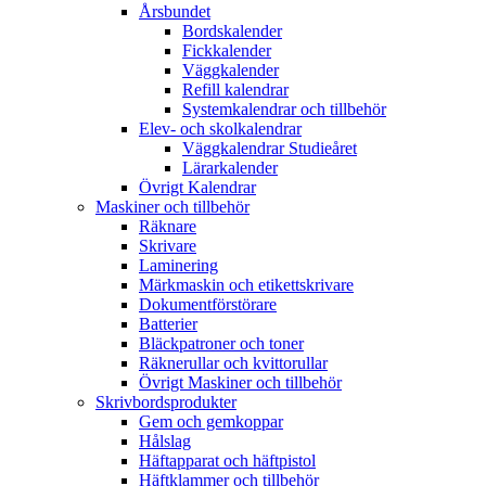
Årsbundet
Bordskalender
Fickkalender
Väggkalender
Refill kalendrar
Systemkalendrar och tillbehör
Elev- och skolkalendrar
Väggkalendrar Studieåret
Lärarkalender
Övrigt Kalendrar
Maskiner och tillbehör
Räknare
Skrivare
Laminering
Märkmaskin och etikettskrivare
Dokumentförstörare
Batterier
Bläckpatroner och toner
Räknerullar och kvittorullar
Övrigt Maskiner och tillbehör
Skrivbordsprodukter
Gem och gemkoppar
Hålslag
Häftapparat och häftpistol
Häftklammer och tillbehör