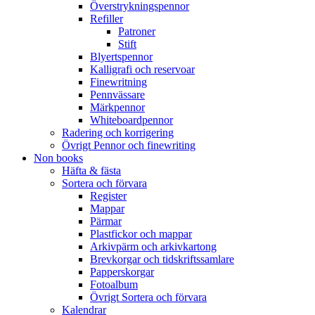
Överstrykningspennor
Refiller
Patroner
Stift
Blyertspennor
Kalligrafi och reservoar
Finewritning
Pennvässare
Märkpennor
Whiteboardpennor
Radering och korrigering
Övrigt Pennor och finewriting
Non books
Häfta & fästa
Sortera och förvara
Register
Mappar
Pärmar
Plastfickor och mappar
Arkivpärm och arkivkartong
Brevkorgar och tidskriftssamlare
Papperskorgar
Fotoalbum
Övrigt Sortera och förvara
Kalendrar