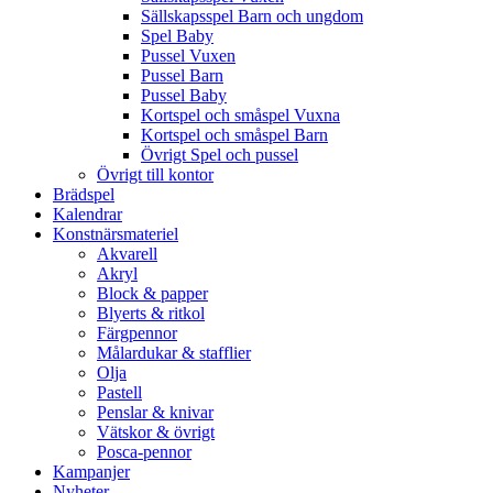
Sällskapsspel Barn och ungdom
Spel Baby
Pussel Vuxen
Pussel Barn
Pussel Baby
Kortspel och småspel Vuxna
Kortspel och småspel Barn
Övrigt Spel och pussel
Övrigt till kontor
Brädspel
Kalendrar
Konstnärsmateriel
Akvarell
Akryl
Block & papper
Blyerts & ritkol
Färgpennor
Målardukar & stafflier
Olja
Pastell
Penslar & knivar
Vätskor & övrigt
Posca-pennor
Kampanjer
Nyheter