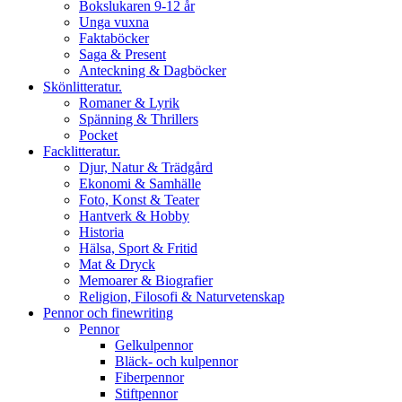
Bokslukaren 9-12 år
Unga vuxna
Faktaböcker
Saga & Present
Anteckning & Dagböcker
Skönlitteratur.
Romaner & Lyrik
Spänning & Thrillers
Pocket
Facklitteratur.
Djur, Natur & Trädgård
Ekonomi & Samhälle
Foto, Konst & Teater
Hantverk & Hobby
Historia
Hälsa, Sport & Fritid
Mat & Dryck
Memoarer & Biografier
Religion, Filosofi & Naturvetenskap
Pennor och finewriting
Pennor
Gelkulpennor
Bläck- och kulpennor
Fiberpennor
Stiftpennor