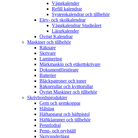
Väggkalender
Refill kalendrar
Systemkalendrar och tillbehör
Elev- och skolkalendrar
Väggkalendrar Studieåret
Lärarkalender
Övrigt Kalendrar
Maskiner och tillbehör
Räknare
Skrivare
Laminering
Märkmaskin och etikettskrivare
Dokumentförstörare
Batterier
Bläckpatroner och toner
Räknerullar och kvittorullar
Övrigt Maskiner och tillbehör
Skrivbordsprodukter
Gem och gemkoppar
Hålslag
Häftapparat och häftpistol
Häftklammer och tillbehör
Pennfodral
Penn- och prylställ
Skrivunderlägg