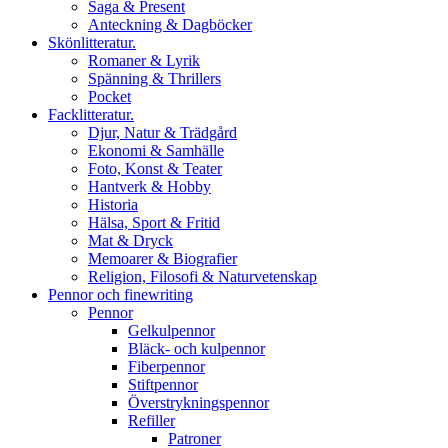
Saga & Present
Anteckning & Dagböcker
Skönlitteratur.
Romaner & Lyrik
Spänning & Thrillers
Pocket
Facklitteratur.
Djur, Natur & Trädgård
Ekonomi & Samhälle
Foto, Konst & Teater
Hantverk & Hobby
Historia
Hälsa, Sport & Fritid
Mat & Dryck
Memoarer & Biografier
Religion, Filosofi & Naturvetenskap
Pennor och finewriting
Pennor
Gelkulpennor
Bläck- och kulpennor
Fiberpennor
Stiftpennor
Överstrykningspennor
Refiller
Patroner