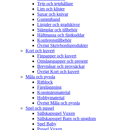
Tejp och tejphållare
Lim och klister
Saxar och knivar
Gummiband
Linjaler och gradskivor
Stämplar och tillbehör
Häftmassa och fästkuddar
Konferenstillbehör
Övrigt Skrivbordsprodukter
Kort och kuvert
Finpapper och kuvert
Omslagspapper och present
Brevpåsar och provsäckar
Övrigt Kort och kuvert
Måla och pyssla
Ritblock
Färgläggning
Konstnärsmaterial
Hobbymaterial
Övrigt Måla och pyssla
Spel och pussel
Sällskapsspel Vuxen
Sällskapsspel Barn och ungdom
Spel Baby
Pussel Vuxen