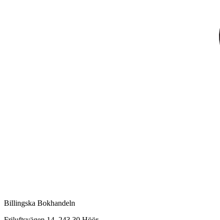
Billingska Bokhandeln
Friluftsvägen 14, 243 30 Höör