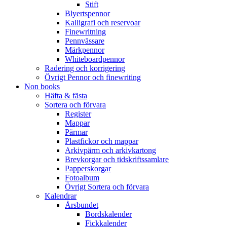
Stift
Blyertspennor
Kalligrafi och reservoar
Finewritning
Pennvässare
Märkpennor
Whiteboardpennor
Radering och korrigering
Övrigt Pennor och finewriting
Non books
Häfta & fästa
Sortera och förvara
Register
Mappar
Pärmar
Plastfickor och mappar
Arkivpärm och arkivkartong
Brevkorgar och tidskriftssamlare
Papperskorgar
Fotoalbum
Övrigt Sortera och förvara
Kalendrar
Årsbundet
Bordskalender
Fickkalender