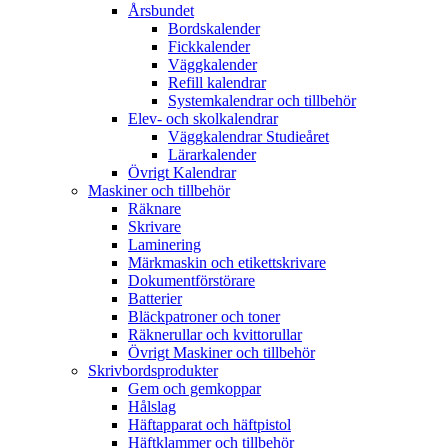
Årsbundet
Bordskalender
Fickkalender
Väggkalender
Refill kalendrar
Systemkalendrar och tillbehör
Elev- och skolkalendrar
Väggkalendrar Studieåret
Lärarkalender
Övrigt Kalendrar
Maskiner och tillbehör
Räknare
Skrivare
Laminering
Märkmaskin och etikettskrivare
Dokumentförstörare
Batterier
Bläckpatroner och toner
Räknerullar och kvittorullar
Övrigt Maskiner och tillbehör
Skrivbordsprodukter
Gem och gemkoppar
Hålslag
Häftapparat och häftpistol
Häftklammer och tillbehör