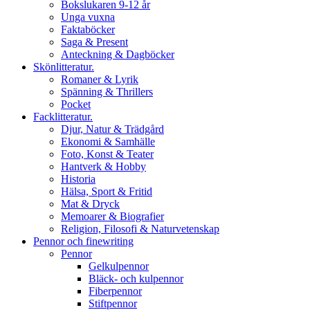
Bokslukaren 9-12 år
Unga vuxna
Faktaböcker
Saga & Present
Anteckning & Dagböcker
Skönlitteratur.
Romaner & Lyrik
Spänning & Thrillers
Pocket
Facklitteratur.
Djur, Natur & Trädgård
Ekonomi & Samhälle
Foto, Konst & Teater
Hantverk & Hobby
Historia
Hälsa, Sport & Fritid
Mat & Dryck
Memoarer & Biografier
Religion, Filosofi & Naturvetenskap
Pennor och finewriting
Pennor
Gelkulpennor
Bläck- och kulpennor
Fiberpennor
Stiftpennor