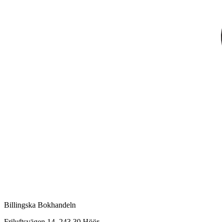
Billingska Bokhandeln
Friluftsvägen 14, 243 30 Höör