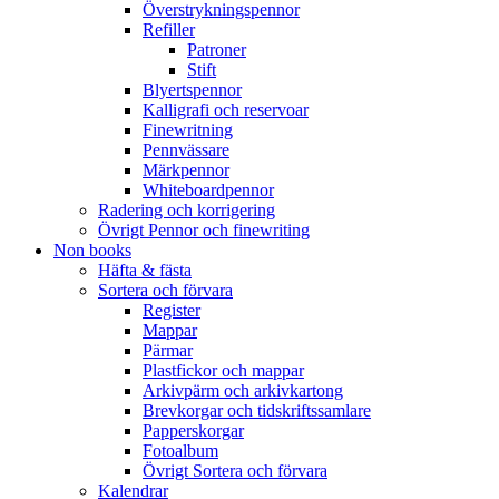
Överstrykningspennor
Refiller
Patroner
Stift
Blyertspennor
Kalligrafi och reservoar
Finewritning
Pennvässare
Märkpennor
Whiteboardpennor
Radering och korrigering
Övrigt Pennor och finewriting
Non books
Häfta & fästa
Sortera och förvara
Register
Mappar
Pärmar
Plastfickor och mappar
Arkivpärm och arkivkartong
Brevkorgar och tidskriftssamlare
Papperskorgar
Fotoalbum
Övrigt Sortera och förvara
Kalendrar