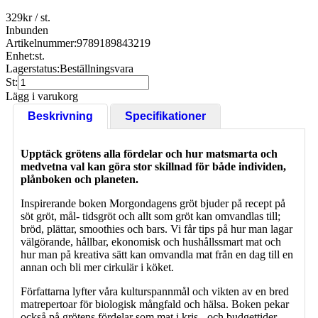
329
kr
/ st.
Inbunden
Artikelnummer:
9789189843219
Enhet:
st.
Lagerstatus:
Beställningsvara
St:
Lägg i varukorg
Beskrivning
Specifikationer
Upptäck grötens alla fördelar och hur matsmarta och
medvetna val kan göra stor skillnad för både individen,
plånboken och planeten.
Inspirerande boken Morgondagens gröt bjuder på recept på
söt gröt, mål- tidsgröt och allt som gröt kan omvandlas till;
bröd, plättar, smoothies och bars. Vi får tips på hur man lagar
välgörande, hållbar, ekonomisk och hushållssmart mat och
hur man på kreativa sätt kan omvandla mat från en dag till en
annan och bli mer cirkulär i köket.
Författarna lyfter våra kulturspannmål och vikten av en bred
matrepertoar för biologisk mångfald och hälsa. Boken pekar
också på grötens fördelar som mat i kris-, och budgettider,