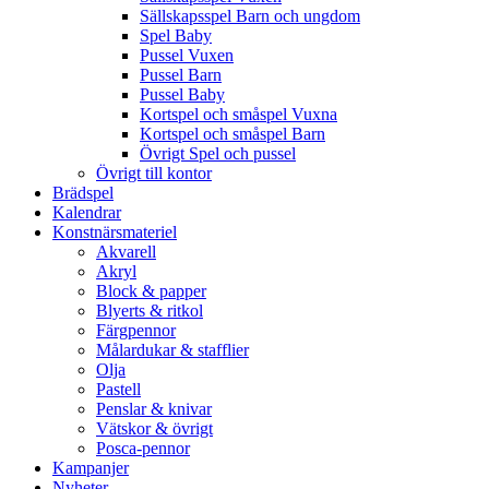
Sällskapsspel Barn och ungdom
Spel Baby
Pussel Vuxen
Pussel Barn
Pussel Baby
Kortspel och småspel Vuxna
Kortspel och småspel Barn
Övrigt Spel och pussel
Övrigt till kontor
Brädspel
Kalendrar
Konstnärsmateriel
Akvarell
Akryl
Block & papper
Blyerts & ritkol
Färgpennor
Målardukar & stafflier
Olja
Pastell
Penslar & knivar
Vätskor & övrigt
Posca-pennor
Kampanjer
Nyheter