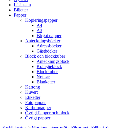
Läslustan
Biljetter
Papper
Kopieringspapper
A4
A3
Färgat papper
Anteckningsböcker
Adressböcker
Gästböcker
Block och blockkuber
Anteckningsblock
Kollegieblock
Blockkuber
Notisar
Blanketter
Kartong
Kuvert
Etiketter
Fotopapper
Karbonpapper
Övrigt Papper och block
Övrigt papper
Facklitteratur.
>
Morgondagens gröt : hälsosamt, hållbart &