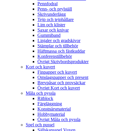
Pennfodral
Penn- och prylställ
Skrivunderlägg
Tejp och tejphållare
Lim och klister
Saxar och knivar
Gummiband
Linjaler och gradskivor
Stämplar och tillbehör
Häftmassa och fästkuddar
Konferenstillbehör
Övrigt Skrivbordsprodukter
Kort och kuvert
Finpapper och kuvert
Omslagspapper och present
Brevpåsar och provsäckar
Övrigt Kort och kuvert
Måla och pyssla
Ritblock
Färgläggning
Konstnärsmaterial
Hobbymaterial
Övrigt Måla och pyssla
Spel och pussel
Sällskapsspel Vuxen