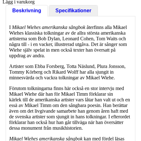
Lägg i varukorg
Beskrivning
Specifikationer
I
Mikael Wiehes amerikanska sångbok
återfinns alla Mikael
Wiehes klassiska tolkningar av de allra största amerikanska
artisterna som Bob Dylan, Leonard Cohen, Tom Waits och
några till - i en vacker, illustrerad utgåva. Det är sånger som
Wiehe själv spelat in men också texter han översatt på
uppdrag av andra.
Artister som Ebba Forsberg, Totta Näslund, Plura Jonsson,
Tommy Körberg och Rikard Wolff har alla sjungit in
minnesvärda och vackra tolkningar av Mikael Wiehe.
Förutom tolkningarna finns här också en stor intervju med
Mikael Wiehe där han för Mikael Timm förklarar sin
kärlek till de amerikanska artister vars låtar han valt ut och en
essä av Mikael Timm om den sångbara poesin. Han berättar
även om det livgivande samarbete han genom åren haft med
de svenska artister som sjungit in hans tolkningar. I efterordet
förklarar han också hur han går tillväga när han översätter
dessa monument från musikhistorien.
Mikael Wiehes amerikanska sångbok
kan med fördel läsas