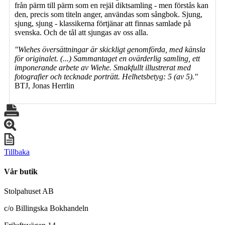
från pärm till pärm som en rejäl diktsamling - men förstås kan
den, precis som titeln anger, användas som sångbok. Sjung,
sjung, sjung - klassikerna förtjänar att finnas samlade på
svenska. Och de tål att sjungas av oss alla.
"Wiehes översättningar är skickligt genomförda, med känsla
för originalet. (...) Sammantaget en ovärderlig samling, ett
imponerande arbete av Wiehe. Smakfullt illustrerat med
fotografier och tecknade porträtt. Helhetsbetyg: 5 (av 5)."
BTJ, Jonas Herrlin
Tillbaka
Vår butik
Stolpahuset AB
c/o Billingska Bokhandeln