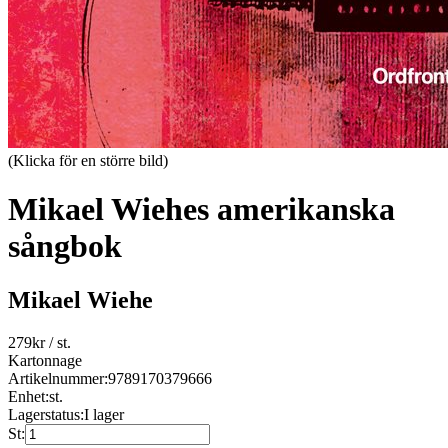
(Klicka för en större bild)
Mikael Wiehes amerikanska
sångbok
Mikael Wiehe
279
kr
/ st.
Kartonnage
Artikelnummer:
9789170379666
Enhet:
st.
Lagerstatus:
I lager
St: