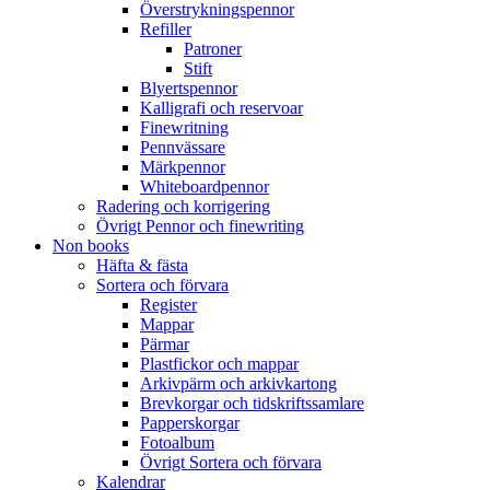
Överstrykningspennor
Refiller
Patroner
Stift
Blyertspennor
Kalligrafi och reservoar
Finewritning
Pennvässare
Märkpennor
Whiteboardpennor
Radering och korrigering
Övrigt Pennor och finewriting
Non books
Häfta & fästa
Sortera och förvara
Register
Mappar
Pärmar
Plastfickor och mappar
Arkivpärm och arkivkartong
Brevkorgar och tidskriftssamlare
Papperskorgar
Fotoalbum
Övrigt Sortera och förvara
Kalendrar