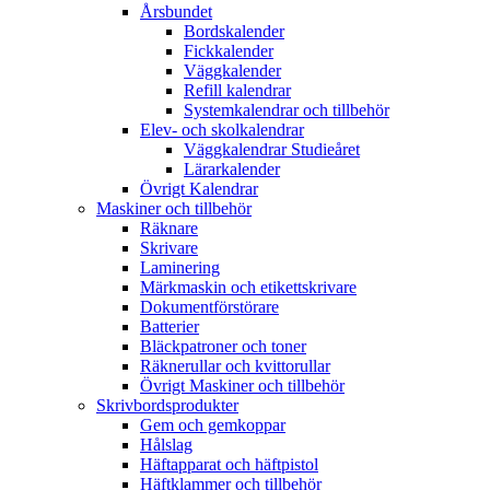
Årsbundet
Bordskalender
Fickkalender
Väggkalender
Refill kalendrar
Systemkalendrar och tillbehör
Elev- och skolkalendrar
Väggkalendrar Studieåret
Lärarkalender
Övrigt Kalendrar
Maskiner och tillbehör
Räknare
Skrivare
Laminering
Märkmaskin och etikettskrivare
Dokumentförstörare
Batterier
Bläckpatroner och toner
Räknerullar och kvittorullar
Övrigt Maskiner och tillbehör
Skrivbordsprodukter
Gem och gemkoppar
Hålslag
Häftapparat och häftpistol
Häftklammer och tillbehör