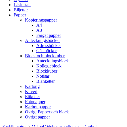
Läslustan
Biljetter
Papper
Kopieringspapper
A4
A3
Färgat papper
Anteckningsböcker
Adressböcker
Gästböcker
Block och blockkuber
Anteckningsblock
Kollegieblock
Blockkuber
Notisar
Blanketter
Kartong
Kuvert
Etiketter
Fotopapper
Karbonpapper
Övrigt Papper och block
Övrigt papper
Facklitteratur.
>
Mikael Wiehes amerikanska sångbok