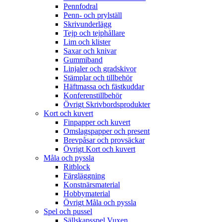
Pennfodral
Penn- och prylställ
Skrivunderlägg
Tejp och tejphållare
Lim och klister
Saxar och knivar
Gummiband
Linjaler och gradskivor
Stämplar och tillbehör
Häftmassa och fästkuddar
Konferenstillbehör
Övrigt Skrivbordsprodukter
Kort och kuvert
Finpapper och kuvert
Omslagspapper och present
Brevpåsar och provsäckar
Övrigt Kort och kuvert
Måla och pyssla
Ritblock
Färgläggning
Konstnärsmaterial
Hobbymaterial
Övrigt Måla och pyssla
Spel och pussel
Sällskapsspel Vuxen