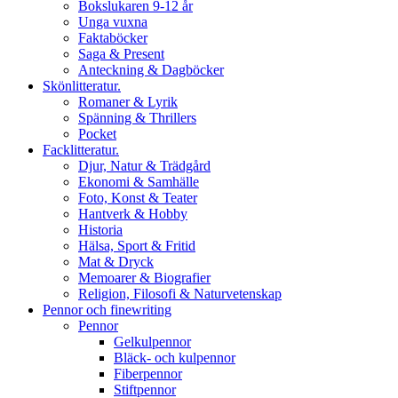
Bokslukaren 9-12 år
Unga vuxna
Faktaböcker
Saga & Present
Anteckning & Dagböcker
Skönlitteratur.
Romaner & Lyrik
Spänning & Thrillers
Pocket
Facklitteratur.
Djur, Natur & Trädgård
Ekonomi & Samhälle
Foto, Konst & Teater
Hantverk & Hobby
Historia
Hälsa, Sport & Fritid
Mat & Dryck
Memoarer & Biografier
Religion, Filosofi & Naturvetenskap
Pennor och finewriting
Pennor
Gelkulpennor
Bläck- och kulpennor
Fiberpennor
Stiftpennor