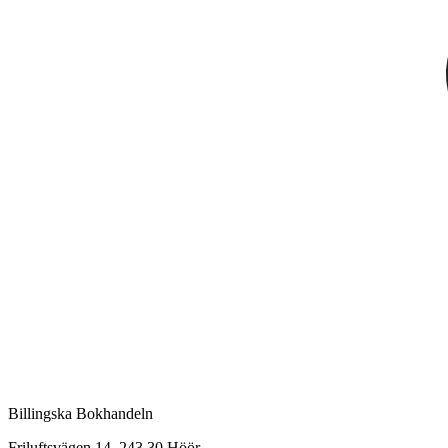
Billingska Bokhandeln
Friluftsvägen 14, 243 30 Höör