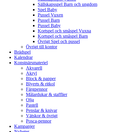
Sällskapsspel Barn och ungdom
Spel Baby
Pussel Vuxen
Pussel Barn
Pussel Baby
Kortspel och småspel Vuxna
Kortspel och småspel Barn
Övrigt Spel och pussel
Övrigt till kontor
Brädspel
Kalendrar
Konstnärsmateriel
Akvarell
Akryl
Block & papper
Blyerts & ritkol
Färgpennor
Målardukar & stafflier
Olja
Pastell
Penslar & knivar
Vätskor & övrigt
Posca-pennor
Kampanjer
Nyheter