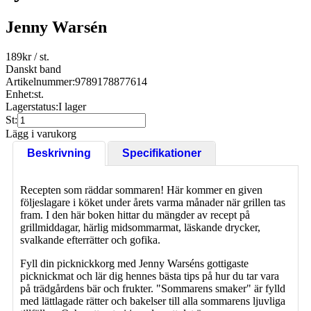
Jenny Warsén
189
kr
/ st.
Danskt band
Artikelnummer:
9789178877614
Enhet:
st.
Lagerstatus:
I lager
St:
Lägg i varukorg
Beskrivning
Specifikationer
Recepten som räddar sommaren! Här kommer en given
följeslagare i köket under årets varma månader när grillen tas
fram. I den här boken hittar du mängder av recept på
grillmiddagar, härlig midsommarmat, läskande drycker,
svalkande efterrätter och gofika.
Fyll din picknickkorg med Jenny Warséns gottigaste
picknickmat och lär dig hennes bästa tips på hur du tar vara
på trädgårdens bär och frukter. "Sommarens smaker" är fylld
med lättlagade rätter och bakelser till alla sommarens ljuvliga