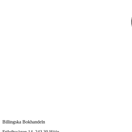
Billingska Bokhandeln
Friluftsvägen 14, 243 30 Höör