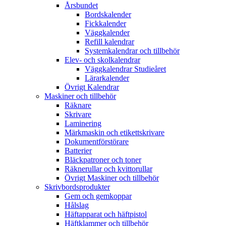
Årsbundet
Bordskalender
Fickkalender
Väggkalender
Refill kalendrar
Systemkalendrar och tillbehör
Elev- och skolkalendrar
Väggkalendrar Studieåret
Lärarkalender
Övrigt Kalendrar
Maskiner och tillbehör
Räknare
Skrivare
Laminering
Märkmaskin och etikettskrivare
Dokumentförstörare
Batterier
Bläckpatroner och toner
Räknerullar och kvittorullar
Övrigt Maskiner och tillbehör
Skrivbordsprodukter
Gem och gemkoppar
Hålslag
Häftapparat och häftpistol
Häftklammer och tillbehör