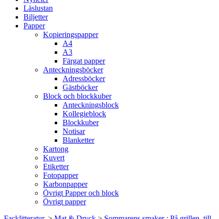
Läslustan
Biljetter
Papper
Kopieringspapper
A4
A3
Färgat papper
Anteckningsböcker
Adressböcker
Gästböcker
Block och blockkuber
Anteckningsblock
Kollegieblock
Blockkuber
Notisar
Blanketter
Kartong
Kuvert
Etiketter
Fotopapper
Karbonpapper
Övrigt Papper och block
Övrigt papper
Facklitteratur.
>
Mat & Dryck
>
Sommarens smaker : På grillen, till