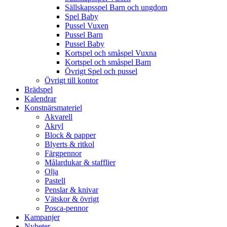
Sällskapsspel Barn och ungdom
Spel Baby
Pussel Vuxen
Pussel Barn
Pussel Baby
Kortspel och småspel Vuxna
Kortspel och småspel Barn
Övrigt Spel och pussel
Övrigt till kontor
Brädspel
Kalendrar
Konstnärsmateriel
Akvarell
Akryl
Block & papper
Blyerts & ritkol
Färgpennor
Målardukar & stafflier
Olja
Pastell
Penslar & knivar
Vätskor & övrigt
Posca-pennor
Kampanjer
Nyheter