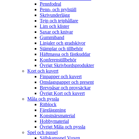
Pennfodral
Penn- och prylställ
Skrivunderlägg
Tejp och tejphållare
Lim och klister
Saxar och knivar
Gummiband
Linjaler och gradskivor
Stämplar och tillbehör
Häftmassa och fästkuddar
Konferenstillbehör
Övrigt Skrivbordsprodukter
Kort och kuvert
Finpapper och kuvert
Omslagspapper och present
Brevpåsar och provsäckar
Övrigt Kort och kuvert
Måla och pyssla
Ritblock
Färgläggning
Konstnärsmaterial
Hobbymaterial
Övrigt Måla och pyssla
Spel och pussel
Sällskapsspel Vuxen