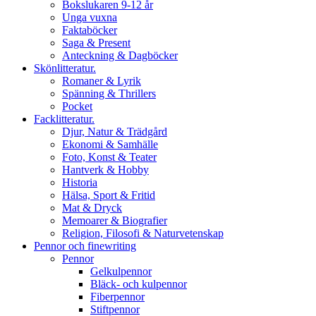
Bokslukaren 9-12 år
Unga vuxna
Faktaböcker
Saga & Present
Anteckning & Dagböcker
Skönlitteratur.
Romaner & Lyrik
Spänning & Thrillers
Pocket
Facklitteratur.
Djur, Natur & Trädgård
Ekonomi & Samhälle
Foto, Konst & Teater
Hantverk & Hobby
Historia
Hälsa, Sport & Fritid
Mat & Dryck
Memoarer & Biografier
Religion, Filosofi & Naturvetenskap
Pennor och finewriting
Pennor
Gelkulpennor
Bläck- och kulpennor
Fiberpennor
Stiftpennor