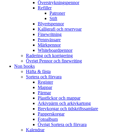
Överstrykningspennor
Refiller
Patroner
Stift
Blyertspennor
Kalligrafi och reservoar
Finewritning
Pennvässare
Märkpennor
Whiteboardpennor
Radering och korrigering
Övrigt Pennor och finewriting
Non books
Häfta & fästa
Sortera och förvara
Register
Mappar
Pärmar
Plastfickor och mappar
Arkivpärm och arkivkartong
Brevkorgar och tidskriftssamlare
Papperskorgar
Fotoalbum
Övrigt Sortera och förvara
Kalendrar