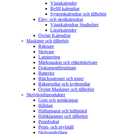
Väggkalender
Refill kalendrar
Systemkalendrar och tillbehör
Elev- och skolkalendrar
Väggkalendrar Studieåret
Lärarkalender
Övrigt Kalendrar
Maskiner och tillbehör
Räknare
Skrivare
Laminering
Märkmaskin och etikettskrivare
Dokumentförstörare
Batterier
Bläckpatroner och toner
Räknerullar och kvittorullar
Övrigt Maskiner och tillbehör
Skrivbordsprodukter
Gem och gemkoppar
Hålslag
Häftapparat och häftpistol
Häftklammer och tillbehör
Pennfodral
Penn- och prylställ
Skrivunderlägg