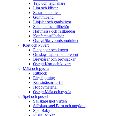
Tejp och tejphållare
Lim och klister
Saxar och knivar
Gummiband
Linjaler och gradskivor
Stämplar och tillbehör
Häftmassa och fästkuddar
Konferenstillbehör
Övrigt Skrivbordsprodukter
Kort och kuvert
Finpapper och kuvert
Omslagspapper och present
Brevpåsar och provsäckar
Övrigt Kort och kuvert
Måla och pyssla
Ritblock
Färgläggning
Konstnärsmaterial
Hobbymaterial
Övrigt Måla och pyssla
Spel och pussel
Sällskapsspel Vuxen
Sällskapsspel Barn och ungdom
Spel Baby
Pussel Vuxen