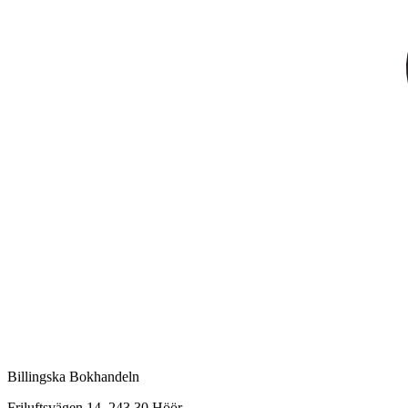
Billingska Bokhandeln
Friluftsvägen 14, 243 30 Höör