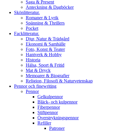
Saga & Present
Anteckning & Dagböcker
Skönlitteratur.
Romaner & Lyrik
Spänning & Thrillers
Pocket
Facklitteratur.
Djur, Natur & Trädgård
Ekonomi & Samhälle
Foto, Konst & Teater
Hantverk & Hobby
Historia
Hälsa, Sport & Fritid
Mat & Dryck
Memoarer & Biografier
Religion, Filosofi & Naturvetenskap
Pennor och finewriting
Pennor
Gelkulpennor
Bläck- och kulpennor
Fiberpennor
Stiftpennor
Överstrykningspennor
Refiller
Patroner