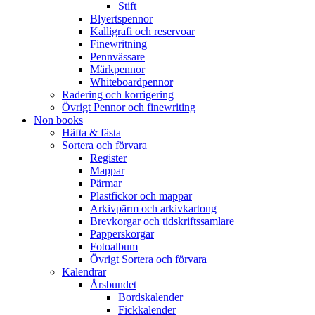
Stift
Blyertspennor
Kalligrafi och reservoar
Finewritning
Pennvässare
Märkpennor
Whiteboardpennor
Radering och korrigering
Övrigt Pennor och finewriting
Non books
Häfta & fästa
Sortera och förvara
Register
Mappar
Pärmar
Plastfickor och mappar
Arkivpärm och arkivkartong
Brevkorgar och tidskriftssamlare
Papperskorgar
Fotoalbum
Övrigt Sortera och förvara
Kalendrar
Årsbundet
Bordskalender
Fickkalender