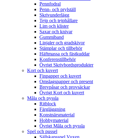
Pennfodral
Penn- och prylställ
Skrivunderlägg
Tejp och tejphållare
Lim och klister
Saxar och knivar
Gummiband
Linjaler och gradskivor
Stämplar och tillbehör
Häftmassa och fästkuddar
Konferenstillbehör
Övrigt Skrivbordsprodukter
Kort och kuvert
Finpapper och kuvert
Omslagspapper och present
Brevpåsar och provsäckar
Övrigt Kort och kuvert
Måla och pyssla
Ritblock
Färgläggning
Konstnärsmaterial
Hobbymaterial
Övrigt Måla och pyssla
Spel och pussel
Sällskapsspel Vuxen