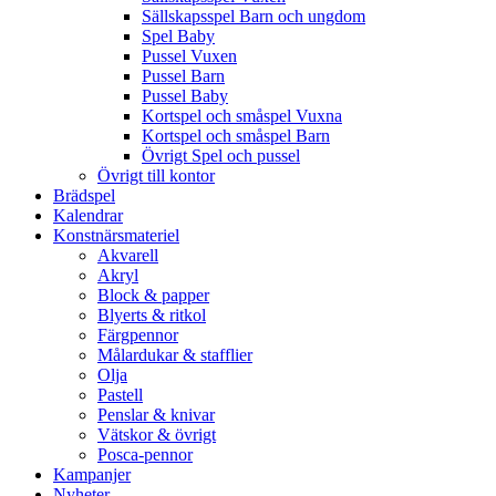
Sällskapsspel Barn och ungdom
Spel Baby
Pussel Vuxen
Pussel Barn
Pussel Baby
Kortspel och småspel Vuxna
Kortspel och småspel Barn
Övrigt Spel och pussel
Övrigt till kontor
Brädspel
Kalendrar
Konstnärsmateriel
Akvarell
Akryl
Block & papper
Blyerts & ritkol
Färgpennor
Målardukar & stafflier
Olja
Pastell
Penslar & knivar
Vätskor & övrigt
Posca-pennor
Kampanjer
Nyheter