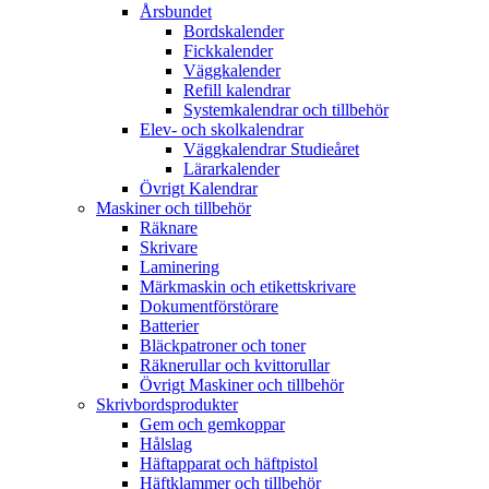
Årsbundet
Bordskalender
Fickkalender
Väggkalender
Refill kalendrar
Systemkalendrar och tillbehör
Elev- och skolkalendrar
Väggkalendrar Studieåret
Lärarkalender
Övrigt Kalendrar
Maskiner och tillbehör
Räknare
Skrivare
Laminering
Märkmaskin och etikettskrivare
Dokumentförstörare
Batterier
Bläckpatroner och toner
Räknerullar och kvittorullar
Övrigt Maskiner och tillbehör
Skrivbordsprodukter
Gem och gemkoppar
Hålslag
Häftapparat och häftpistol
Häftklammer och tillbehör