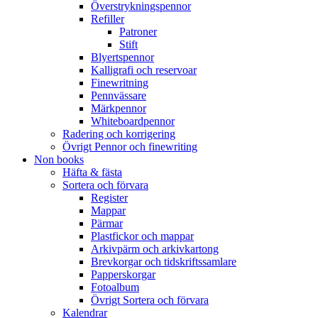
Överstrykningspennor
Refiller
Patroner
Stift
Blyertspennor
Kalligrafi och reservoar
Finewritning
Pennvässare
Märkpennor
Whiteboardpennor
Radering och korrigering
Övrigt Pennor och finewriting
Non books
Häfta & fästa
Sortera och förvara
Register
Mappar
Pärmar
Plastfickor och mappar
Arkivpärm och arkivkartong
Brevkorgar och tidskriftssamlare
Papperskorgar
Fotoalbum
Övrigt Sortera och förvara
Kalendrar