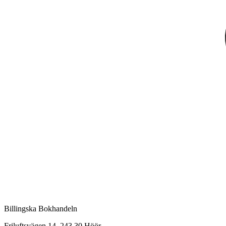
Billingska Bokhandeln
Friluftsvägen 14, 243 30 Höör