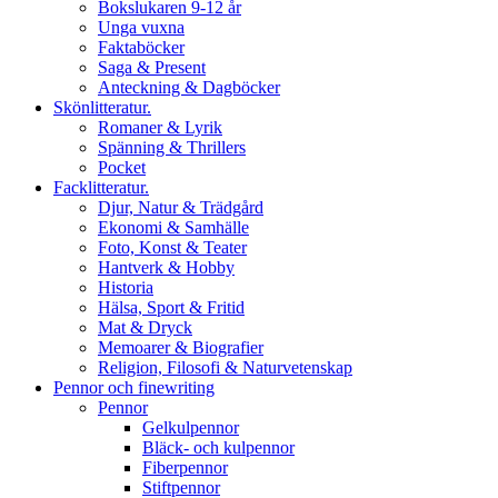
Bokslukaren 9-12 år
Unga vuxna
Faktaböcker
Saga & Present
Anteckning & Dagböcker
Skönlitteratur.
Romaner & Lyrik
Spänning & Thrillers
Pocket
Facklitteratur.
Djur, Natur & Trädgård
Ekonomi & Samhälle
Foto, Konst & Teater
Hantverk & Hobby
Historia
Hälsa, Sport & Fritid
Mat & Dryck
Memoarer & Biografier
Religion, Filosofi & Naturvetenskap
Pennor och finewriting
Pennor
Gelkulpennor
Bläck- och kulpennor
Fiberpennor
Stiftpennor