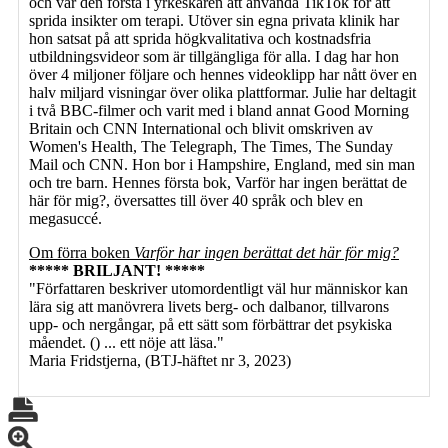
och var den första i yrkeskåren att använda TikTok för att
sprida insikter om terapi. Utöver sin egna privata klinik har
hon satsat på att sprida högkvalitativa och kostnadsfria
utbildningsvideor som är tillgängliga för alla. I dag har hon
över 4 miljoner följare och hennes videoklipp har nått över en
halv miljard visningar över olika plattformar. Julie har deltagit
i två BBC-filmer och varit med i bland annat Good Morning
Britain och CNN International och blivit omskriven av
Women's Health, The Telegraph, The Times, The Sunday
Mail och CNN. Hon bor i Hampshire, England, med sin man
och tre barn. Hennes första bok, Varför har ingen berättat de
här för mig?, översattes till över 40 språk och blev en
megasuccé.
Om förra boken
Varför har ingen berättat det här för mig?
***** BRILJAN
T! *****
"Författaren beskriver utomordentligt väl hur människor kan
lära sig att manövrera livets berg- och dalbanor, tillvarons
upp- och nergångar, på ett sätt som förbättrar det psykiska
måendet. () ... ett nöje att läsa."
Maria Fridstjerna, (BTJ-häftet nr 3, 2023)