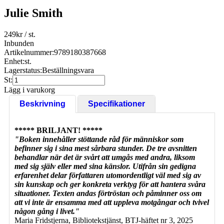
Julie Smith
249
kr
/ st.
Inbunden
Artikelnummer:
9789180387668
Enhet:
st.
Lagerstatus:
Beställningsvara
St:
Lägg i varukorg
Beskrivning
Specifikationer
***** BRILJANT! *****
"Boken innehåller stöttande råd för människor som
befinner sig i sina mest sårbara stunder. De tre avsnitten
behandlar när det är svårt att umgås med andra, liksom
med sig själv eller med sina känslor. Utifrån sin gedigna
erfarenhet delar författaren utomordentligt väl med sig av
sin kunskap och ger konkreta verktyg för att hantera svåra
situationer. Texten andas förtröstan och påminner oss om
att vi inte är ensamma med att uppleva motgångar och tvivel
någon gång i livet."
Maria Fridstjerna, Bibliotekstjänst, BTJ-häftet nr 3, 2025