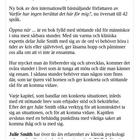
Ny bok av den internationellt bästsäljande författaren av
Varför har ingen berättat det här för mig?
, nu översatt till 42
språk.
Öppna när ...
är en bok fylld med stöttande råd för människor
i sina mest sårbara stunder. Med sin varma och kliniska
expertis delar Julie Smith med sig av de ord vi behöver höra i
tider av kris eller självtvivel, ger läsarna hopp och påminner
oss alla om att vi inte är ensamma.
Hur mycket man än förbereder sig och utvecklas, kommer det
svåra stunder i livet som är tunga att möta och där man känner
sig ensam. I sådana stunder behöver man någon som finns
där, som tar tjuren vid hornen och ger konkreta och stöttande
råd för att komma vidare.
Varje kapitel, som handlar om konkreta situationer, inleds
med ett stöttande brev som erbjuder stöd och bekräftelse.
Efter det ger Julie Smith olika verktyg för att konstruktivt ta
sig an situationen, och för att komma vidare. Kapitlen
avslutas med en behändig punktlista med viktiga saker att
komma ihåg och ta med sig.
Julie Smith
har över tio års erfarenhet av klinisk psykologi