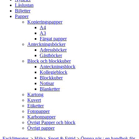
Läslustan
Biljetter
Papper
Kopieringspapper
A4
A3
Färgat papper
Anteckningsböcker
Adressböcker
Gästböcker
Block och blockkuber
Anteckningsblock
Kollegieblock
Blockkuber
Notisar
Blanketter
Kartong
Kuvert
Etiketter
Fotopapper
Karbonpapper
Övrigt Papper och block
Övrigt papper
Facklitteratur.
>
Hälsa, Sport & Fritid
>
Öppna när : en handbok för