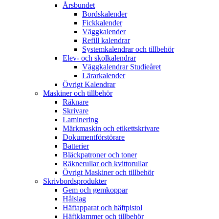
Årsbundet
Bordskalender
Fickkalender
Väggkalender
Refill kalendrar
Systemkalendrar och tillbehör
Elev- och skolkalendrar
Väggkalendrar Studieåret
Lärarkalender
Övrigt Kalendrar
Maskiner och tillbehör
Räknare
Skrivare
Laminering
Märkmaskin och etikettskrivare
Dokumentförstörare
Batterier
Bläckpatroner och toner
Räknerullar och kvittorullar
Övrigt Maskiner och tillbehör
Skrivbordsprodukter
Gem och gemkoppar
Hålslag
Häftapparat och häftpistol
Häftklammer och tillbehör