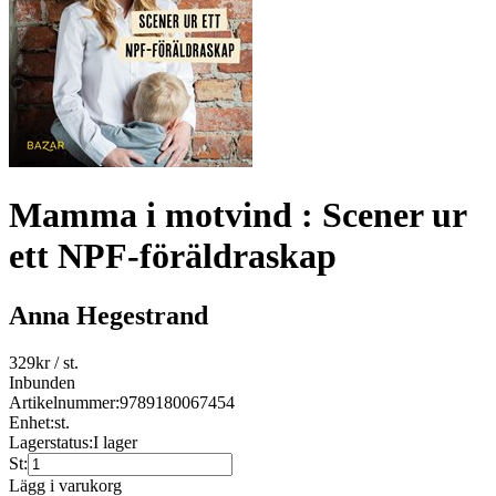
Mamma i motvind : Scener ur
ett NPF-föräldraskap
Anna Hegestrand
329
kr
/ st.
Inbunden
Artikelnummer:
9789180067454
Enhet:
st.
Lagerstatus:
I lager
St:
Lägg i varukorg