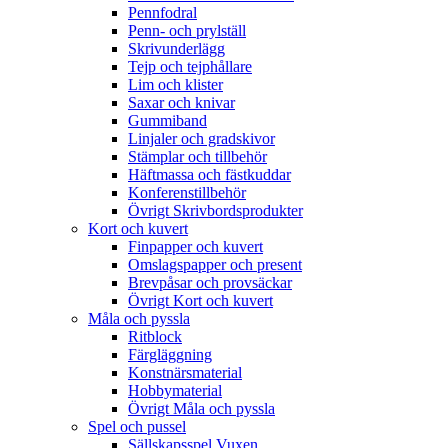
Pennfodral
Penn- och prylställ
Skrivunderlägg
Tejp och tejphållare
Lim och klister
Saxar och knivar
Gummiband
Linjaler och gradskivor
Stämplar och tillbehör
Häftmassa och fästkuddar
Konferenstillbehör
Övrigt Skrivbordsprodukter
Kort och kuvert
Finpapper och kuvert
Omslagspapper och present
Brevpåsar och provsäckar
Övrigt Kort och kuvert
Måla och pyssla
Ritblock
Färgläggning
Konstnärsmaterial
Hobbymaterial
Övrigt Måla och pyssla
Spel och pussel
Sällskapsspel Vuxen