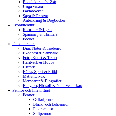
Bokslukaren 9-12 år
Unga vuxna
Faktaböcker
Saga & Present
Anteckning & Dagböcker
Skönlitteratur.
Romaner & Lyrik
Spänning & Thrillers
Pocket
Facklitteratur.
Djur, Natur & Trädgård
Ekonomi & Samhälle
Foto, Konst & Teater
Hantverk & Hobby
Historia
Hälsa, Sport & Fritid
Mat & Dryck
Memoarer & Biografier
Religion, Filosofi & Naturvetenskap
Pennor och finewriting
Pennor
Gelkulpennor
Bläck- och kulpennor
Fiberpennor
Stiftpennor