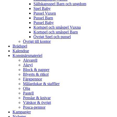
Sällskapsspel Barn och ungdom
Spel Baby
Pussel Vuxen
Pussel Barn
Pussel Baby
Kortspel och småspel Vuxna
Kortspel och småspel Barn
Övrigt Spel och pussel
Övrigt till kontor
Brädspel
Kalendrar
Konstnärsmateriel
Akvarell
Akryl
Block & papper
Blyerts & ritkol
Färgpennor
Målardukar & stafflier
Olja
Pastell
Penslar & knivar
Vätskor & övrigt
Posca-pennor
Kampanjer
Nyheter