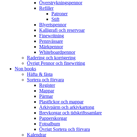
Överstrykningspennor
Refiller
Patroner
Stift
Blyertspennor
Kalligrafi och reservoar
Finewritning
Pennvässare
Märkpennor
Whiteboardpennor
Radering och korrigering
Övrigt Pennor och finewriting
Non books
Häfta & fästa
Sortera och förvara
Register
Mappar
Pärmar
Plastfickor och mappar
Arkivpärm och arkivkartong
Brevkorgar och tidskriftssamlare
Papperskorgar
Fotoalbum
Övrigt Sortera och förvara
Kalendrar