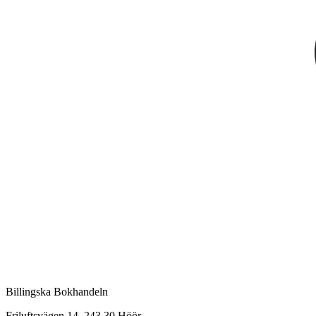
Billingska Bokhandeln
Friluftsvägen 14, 243 30 Höör