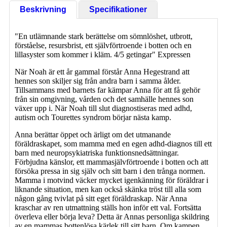
Beskrivning
Specifikationer
"En utlämnande stark berättelse om sömnlöshet, utbrott,
förståelse, resursbrist, ett självförtroende i botten och en
lillasyster som kommer i kläm. 4/5 getingar" Expressen
När Noah är ett år gammal förstår Anna Hegestrand att
hennes son skiljer sig från andra barn i samma ålder.
Tillsammans med barnets far kämpar Anna för att få gehör
från sin omgivning, vården och det samhälle hennes son
växer upp i. När Noah till slut diagnostiseras med adhd,
autism och Tourettes syndrom börjar nästa kamp.
Anna berättar öppet och ärligt om det utmanande
föräldraskapet, som mamma med en egen adhd-diagnos till ett
barn med neuropsykiatriska funktionsnedsättningar.
Förbjudna känslor, ett mammasjälvförtroende i botten och att
försöka pressa in sig själv och sitt barn i den trånga normen.
Mamma i motvind väcker mycket igenkänning för föräldrar i
liknande situation, men kan också skänka tröst till alla som
någon gång tvivlat på sitt eget föräldraskap. När Anna
kraschar av ren utmattning ställs hon inför ett val. Fortsätta
överleva eller börja leva? Detta är Annas personliga skildring
av en mammas bottenlösa kärlek till sitt barn. Om kampen