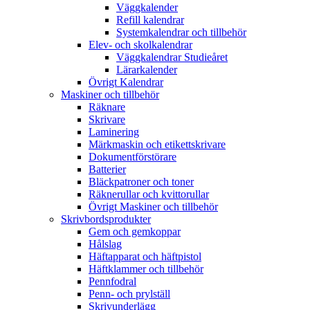
Väggkalender
Refill kalendrar
Systemkalendrar och tillbehör
Elev- och skolkalendrar
Väggkalendrar Studieåret
Lärarkalender
Övrigt Kalendrar
Maskiner och tillbehör
Räknare
Skrivare
Laminering
Märkmaskin och etikettskrivare
Dokumentförstörare
Batterier
Bläckpatroner och toner
Räknerullar och kvittorullar
Övrigt Maskiner och tillbehör
Skrivbordsprodukter
Gem och gemkoppar
Hålslag
Häftapparat och häftpistol
Häftklammer och tillbehör
Pennfodral
Penn- och prylställ
Skrivunderlägg