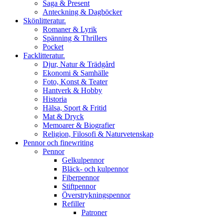
Saga & Present
Anteckning & Dagböcker
Skönlitteratur.
Romaner & Lyrik
Spänning & Thrillers
Pocket
Facklitteratur.
Djur, Natur & Trädgård
Ekonomi & Samhälle
Foto, Konst & Teater
Hantverk & Hobby
Historia
Hälsa, Sport & Fritid
Mat & Dryck
Memoarer & Biografier
Religion, Filosofi & Naturvetenskap
Pennor och finewriting
Pennor
Gelkulpennor
Bläck- och kulpennor
Fiberpennor
Stiftpennor
Överstrykningspennor
Refiller
Patroner