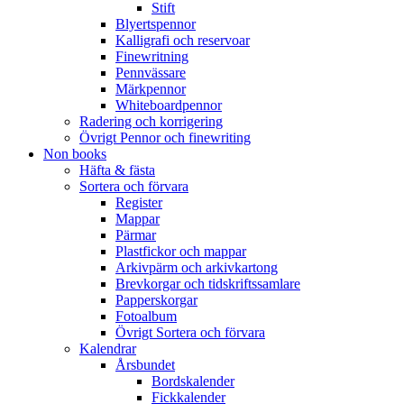
Stift
Blyertspennor
Kalligrafi och reservoar
Finewritning
Pennvässare
Märkpennor
Whiteboardpennor
Radering och korrigering
Övrigt Pennor och finewriting
Non books
Häfta & fästa
Sortera och förvara
Register
Mappar
Pärmar
Plastfickor och mappar
Arkivpärm och arkivkartong
Brevkorgar och tidskriftssamlare
Papperskorgar
Fotoalbum
Övrigt Sortera och förvara
Kalendrar
Årsbundet
Bordskalender
Fickkalender