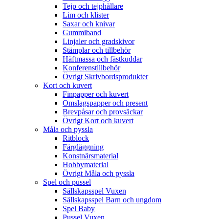
Tejp och tejphållare
Lim och klister
Saxar och knivar
Gummiband
Linjaler och gradskivor
Stämplar och tillbehör
Häftmassa och fästkuddar
Konferenstillbehör
Övrigt Skrivbordsprodukter
Kort och kuvert
Finpapper och kuvert
Omslagspapper och present
Brevpåsar och provsäckar
Övrigt Kort och kuvert
Måla och pyssla
Ritblock
Färgläggning
Konstnärsmaterial
Hobbymaterial
Övrigt Måla och pyssla
Spel och pussel
Sällskapsspel Vuxen
Sällskapsspel Barn och ungdom
Spel Baby
Pussel Vuxen