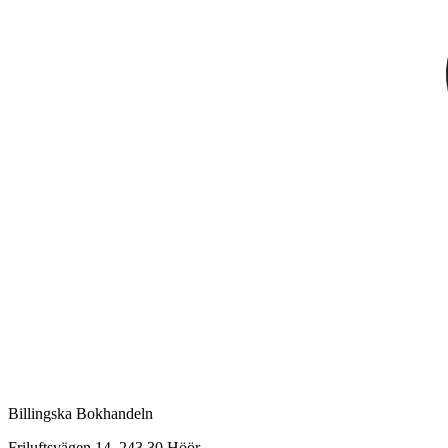
Billingska Bokhandeln
Friluftsvägen 14, 243 30 Höör