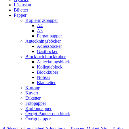
Läslustan
Biljetter
Papper
Kopieringspapper
A4
A3
Färgat papper
Anteckningsböcker
Adressböcker
Gästböcker
Block och blockkuber
Anteckningsblock
Kollegieblock
Blockkuber
Notisar
Blanketter
Kartong
Kuvert
Etiketter
Fotopapper
Karbonpapper
Övrigt Papper och block
Övrigt papper
Brädspel
>
Unmatched Adventures - Teenage Mutant Ninja Turtles