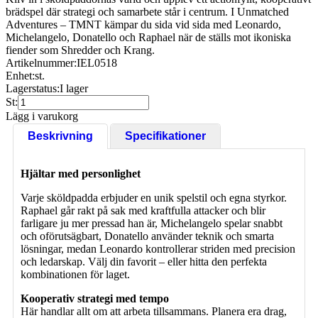
brädspel där strategi och samarbete står i centrum. I Unmatched
Adventures – TMNT kämpar du sida vid sida med Leonardo,
Michelangelo, Donatello och Raphael när de ställs mot ikoniska
fiender som Shredder och Krang.
Artikelnummer:
IEL0518
Enhet:
st.
Lagerstatus:
I lager
St:
Lägg i varukorg
Beskrivning
Specifikationer
Hjältar med personlighet
Varje sköldpadda erbjuder en unik spelstil och egna styrkor.
Raphael går rakt på sak med kraftfulla attacker och blir
farligare ju mer pressad han är, Michelangelo spelar snabbt
och oförutsägbart, Donatello använder teknik och smarta
lösningar, medan Leonardo kontrollerar striden med precision
och ledarskap. Välj din favorit – eller hitta den perfekta
kombinationen för laget.
Kooperativ strategi med tempo
Här handlar allt om att arbeta tillsammans. Planera era drag,