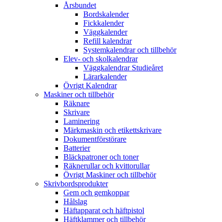
Årsbundet
Bordskalender
Fickkalender
Väggkalender
Refill kalendrar
Systemkalendrar och tillbehör
Elev- och skolkalendrar
Väggkalendrar Studieåret
Lärarkalender
Övrigt Kalendrar
Maskiner och tillbehör
Räknare
Skrivare
Laminering
Märkmaskin och etikettskrivare
Dokumentförstörare
Batterier
Bläckpatroner och toner
Räknerullar och kvittorullar
Övrigt Maskiner och tillbehör
Skrivbordsprodukter
Gem och gemkoppar
Hålslag
Häftapparat och häftpistol
Häftklammer och tillbehör