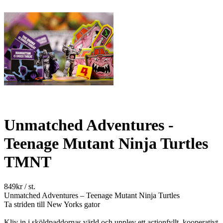
Unmatched Adventures -
Teenage Mutant Ninja Turtles
TMNT
849
kr
/ st.
Unmatched Adventures – Teenage Mutant Ninja Turtles
Ta striden till New Yorks gator
Kliv in i sköldpaddornas värld och upplev ett actionfyllt, kooperativt