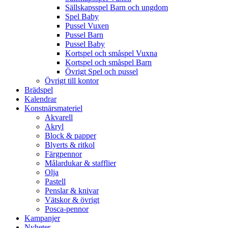
Sällskapsspel Barn och ungdom
Spel Baby
Pussel Vuxen
Pussel Barn
Pussel Baby
Kortspel och småspel Vuxna
Kortspel och småspel Barn
Övrigt Spel och pussel
Övrigt till kontor
Brädspel
Kalendrar
Konstnärsmateriel
Akvarell
Akryl
Block & papper
Blyerts & ritkol
Färgpennor
Målardukar & stafflier
Olja
Pastell
Penslar & knivar
Vätskor & övrigt
Posca-pennor
Kampanjer
Nyheter