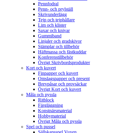
Pennfodral
Penn- och prylställ
Skrivunderlägg
Tejp och tejphållare
Lim och klister
Saxar och knivar
Gummiband
Linjaler och gradskivor
Stämplar och tillbehör
Häftmassa och fästkuddar
Konferenstillbehör
Övrigt Skrivbordsprodukter
Kort och kuvert
Finpapper och kuvert
Omslagspapper och present
Brevpåsar och provsäckar
Övrigt Kort och kuvert
Måla och pyssla
Ritblock
Färgläggning
Konstnärsmaterial
Hobbymaterial
Övrigt Måla och pyssla
Spel och pussel
Sällskapsspel Vuxen