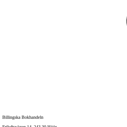
Billingska Bokhandeln
Friluftsvägen 14, 243 30 Höör