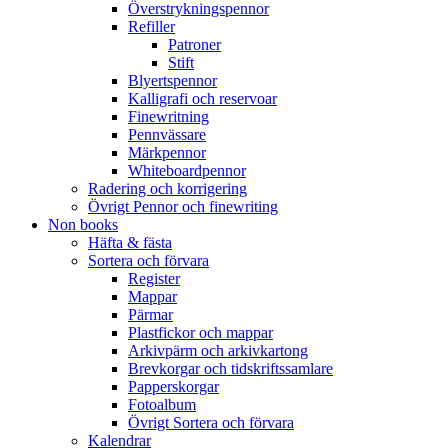
Överstrykningspennor
Refiller
Patroner
Stift
Blyertspennor
Kalligrafi och reservoar
Finewritning
Pennvässare
Märkpennor
Whiteboardpennor
Radering och korrigering
Övrigt Pennor och finewriting
Non books
Häfta & fästa
Sortera och förvara
Register
Mappar
Pärmar
Plastfickor och mappar
Arkivpärm och arkivkartong
Brevkorgar och tidskriftssamlare
Papperskorgar
Fotoalbum
Övrigt Sortera och förvara
Kalendrar