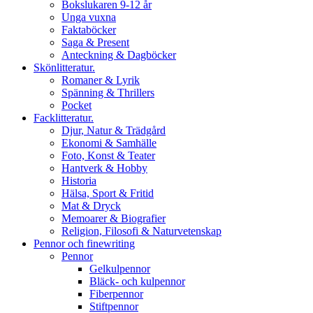
Bokslukaren 9-12 år
Unga vuxna
Faktaböcker
Saga & Present
Anteckning & Dagböcker
Skönlitteratur.
Romaner & Lyrik
Spänning & Thrillers
Pocket
Facklitteratur.
Djur, Natur & Trädgård
Ekonomi & Samhälle
Foto, Konst & Teater
Hantverk & Hobby
Historia
Hälsa, Sport & Fritid
Mat & Dryck
Memoarer & Biografier
Religion, Filosofi & Naturvetenskap
Pennor och finewriting
Pennor
Gelkulpennor
Bläck- och kulpennor
Fiberpennor
Stiftpennor