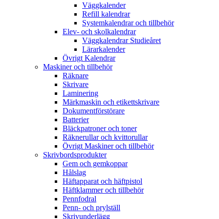
Väggkalender
Refill kalendrar
Systemkalendrar och tillbehör
Elev- och skolkalendrar
Väggkalendrar Studieåret
Lärarkalender
Övrigt Kalendrar
Maskiner och tillbehör
Räknare
Skrivare
Laminering
Märkmaskin och etikettskrivare
Dokumentförstörare
Batterier
Bläckpatroner och toner
Räknerullar och kvittorullar
Övrigt Maskiner och tillbehör
Skrivbordsprodukter
Gem och gemkoppar
Hålslag
Häftapparat och häftpistol
Häftklammer och tillbehör
Pennfodral
Penn- och prylställ
Skrivunderlägg