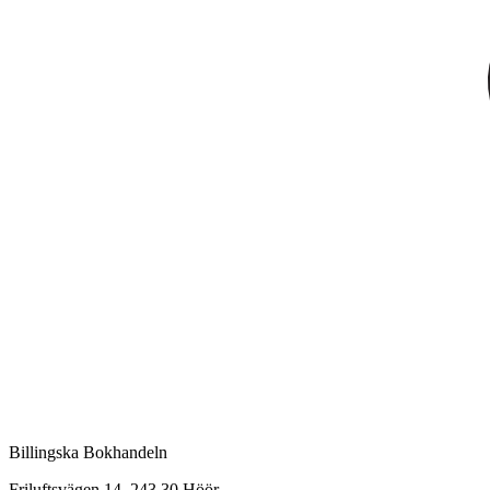
Billingska Bokhandeln
Friluftsvägen 14, 243 30 Höör