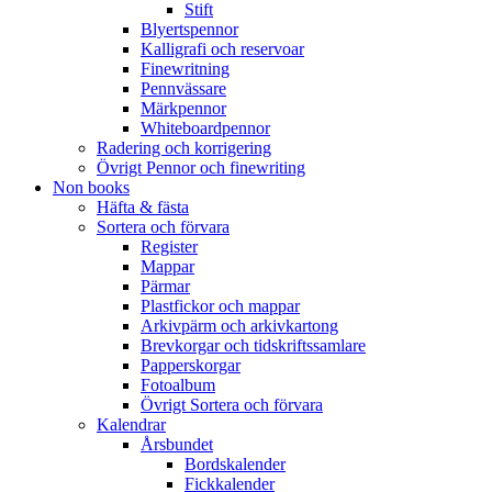
Stift
Blyertspennor
Kalligrafi och reservoar
Finewritning
Pennvässare
Märkpennor
Whiteboardpennor
Radering och korrigering
Övrigt Pennor och finewriting
Non books
Häfta & fästa
Sortera och förvara
Register
Mappar
Pärmar
Plastfickor och mappar
Arkivpärm och arkivkartong
Brevkorgar och tidskriftssamlare
Papperskorgar
Fotoalbum
Övrigt Sortera och förvara
Kalendrar
Årsbundet
Bordskalender
Fickkalender