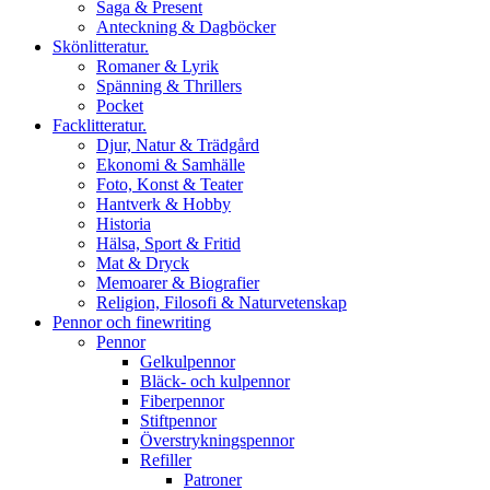
Saga & Present
Anteckning & Dagböcker
Skönlitteratur.
Romaner & Lyrik
Spänning & Thrillers
Pocket
Facklitteratur.
Djur, Natur & Trädgård
Ekonomi & Samhälle
Foto, Konst & Teater
Hantverk & Hobby
Historia
Hälsa, Sport & Fritid
Mat & Dryck
Memoarer & Biografier
Religion, Filosofi & Naturvetenskap
Pennor och finewriting
Pennor
Gelkulpennor
Bläck- och kulpennor
Fiberpennor
Stiftpennor
Överstrykningspennor
Refiller
Patroner