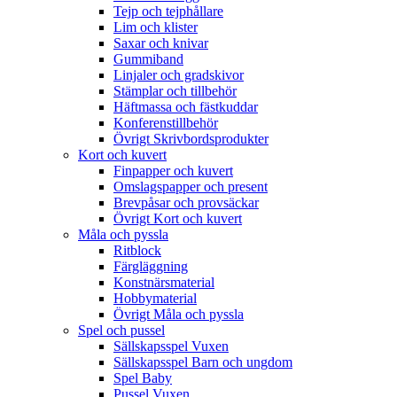
Tejp och tejphållare
Lim och klister
Saxar och knivar
Gummiband
Linjaler och gradskivor
Stämplar och tillbehör
Häftmassa och fästkuddar
Konferenstillbehör
Övrigt Skrivbordsprodukter
Kort och kuvert
Finpapper och kuvert
Omslagspapper och present
Brevpåsar och provsäckar
Övrigt Kort och kuvert
Måla och pyssla
Ritblock
Färgläggning
Konstnärsmaterial
Hobbymaterial
Övrigt Måla och pyssla
Spel och pussel
Sällskapsspel Vuxen
Sällskapsspel Barn och ungdom
Spel Baby
Pussel Vuxen