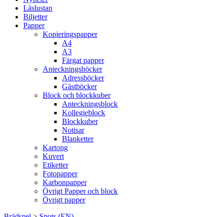
Läslustan
Biljetter
Papper
Kopieringspapper
A4
A3
Färgat papper
Anteckningsböcker
Adressböcker
Gästböcker
Block och blockkuber
Anteckningsblock
Kollegieblock
Blockkuber
Notisar
Blanketter
Kartong
Kuvert
Etiketter
Fotopapper
Karbonpapper
Övrigt Papper och block
Övrigt papper
Brädspel
>
Spots (EN)