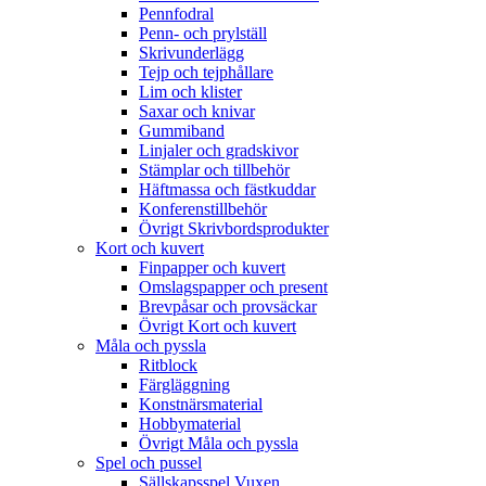
Pennfodral
Penn- och prylställ
Skrivunderlägg
Tejp och tejphållare
Lim och klister
Saxar och knivar
Gummiband
Linjaler och gradskivor
Stämplar och tillbehör
Häftmassa och fästkuddar
Konferenstillbehör
Övrigt Skrivbordsprodukter
Kort och kuvert
Finpapper och kuvert
Omslagspapper och present
Brevpåsar och provsäckar
Övrigt Kort och kuvert
Måla och pyssla
Ritblock
Färgläggning
Konstnärsmaterial
Hobbymaterial
Övrigt Måla och pyssla
Spel och pussel
Sällskapsspel Vuxen