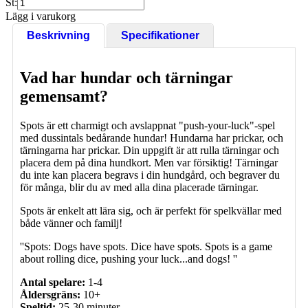
St:
Lägg i varukorg
Beskrivning
Specifikationer
Vad har hundar och tärningar
gemensamt?
Spots är ett charmigt och avslappnat "push-your-luck"-spel
med dussintals bedårande hundar! Hundarna har prickar, och
tärningarna har prickar. Din uppgift är att rulla tärningar och
placera dem på dina hundkort. Men var försiktig! Tärningar
du inte kan placera begravs i din hundgård, och begraver du
för många, blir du av med alla dina placerade tärningar.
Spots är enkelt att lära sig, och är perfekt för spelkvällar med
både vänner och familj!
''Spots: Dogs have spots. Dice have spots. Spots is a game
about rolling dice, pushing your luck...and dogs! ''
Antal spelare:
1-4
Åldersgräns:
10+
Speltid:
25-30 minuter