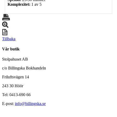
Komplexitet:
1 av 5
Tillbaka
Vår butik
Stolpahuset AB
c/o Billingska Bokhandeln
Friluftsvägen 14
243 30 Höör
Tel: 0413-690 66
E-post:
info@billingska.se