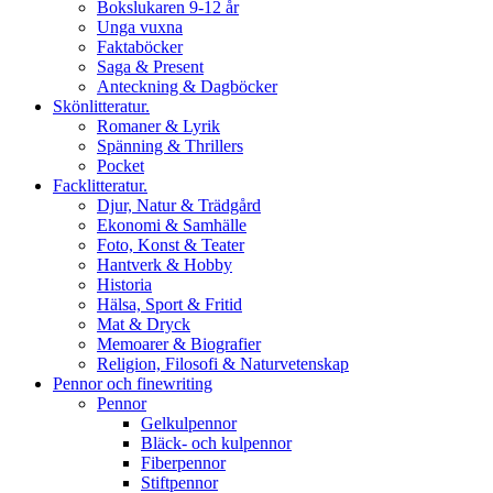
Bokslukaren 9-12 år
Unga vuxna
Faktaböcker
Saga & Present
Anteckning & Dagböcker
Skönlitteratur.
Romaner & Lyrik
Spänning & Thrillers
Pocket
Facklitteratur.
Djur, Natur & Trädgård
Ekonomi & Samhälle
Foto, Konst & Teater
Hantverk & Hobby
Historia
Hälsa, Sport & Fritid
Mat & Dryck
Memoarer & Biografier
Religion, Filosofi & Naturvetenskap
Pennor och finewriting
Pennor
Gelkulpennor
Bläck- och kulpennor
Fiberpennor
Stiftpennor