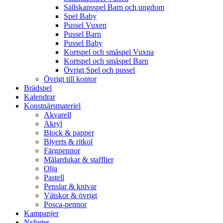
Sällskapsspel Barn och ungdom
Spel Baby
Pussel Vuxen
Pussel Barn
Pussel Baby
Kortspel och småspel Vuxna
Kortspel och småspel Barn
Övrigt Spel och pussel
Övrigt till kontor
Brädspel
Kalendrar
Konstnärsmateriel
Akvarell
Akryl
Block & papper
Blyerts & ritkol
Färgpennor
Målardukar & stafflier
Olja
Pastell
Penslar & knivar
Vätskor & övrigt
Posca-pennor
Kampanjer
Nyheter