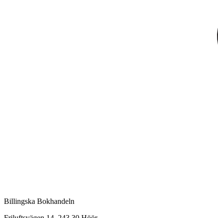
Billingska Bokhandeln
Friluftsvägen 14, 243 30 Höör