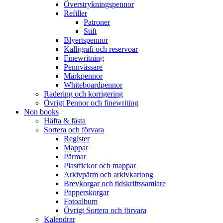
Överstrykningspennor
Refiller
Patroner
Stift
Blyertspennor
Kalligrafi och reservoar
Finewritning
Pennvässare
Märkpennor
Whiteboardpennor
Radering och korrigering
Övrigt Pennor och finewriting
Non books
Häfta & fästa
Sortera och förvara
Register
Mappar
Pärmar
Plastfickor och mappar
Arkivpärm och arkivkartong
Brevkorgar och tidskriftssamlare
Papperskorgar
Fotoalbum
Övrigt Sortera och förvara
Kalendrar