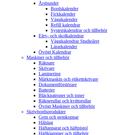
Årsbundet
Bordskalender
Fickkalender
Väggkalender
Refill kalendrar
Systemkalendrar och tillbehör
Elev- och skolkalendrar
Väggkalendrar Studieåret
Lärarkalender
Övrigt Kalendrar
Maskiner och tillbehör
Räknare
Skrivare
Laminering
Märkmaskin och etikettskrivare
Dokumentförstörare
Batterier
Bläckpatroner och toner
Räknerullar och kvittorullar
Övrigt Maskiner och tillbehör
Skrivbordsprodukter
Gem och gemkoppar
Hålslag
Häftapparat och häftpistol
Häftklammer och tillbehör