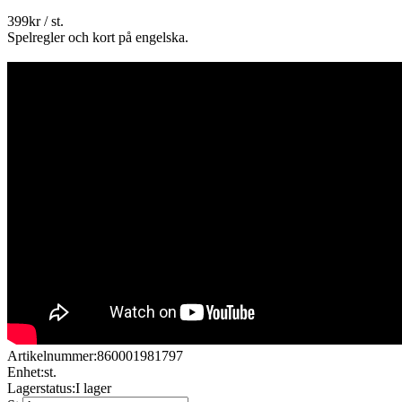
399
kr
/ st.
Spelregler och kort på engelska.
Artikelnummer:
860001981797
Enhet:
st.
Lagerstatus:
I lager