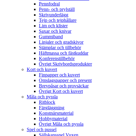
Pennfodral
Penn- och prylställ
Skrivunderlägg
Tejp och tejphållare
Lim och klister
Saxar och knivar
Gummiband
Linjaler och gradskivor
Stämplar och tillbehör
Häftmassa och fästkuddar
Konferenstillbehör
Övrigt Skrivbordsprodukter
Kort och kuvert
Finpapper och kuvert
Omslagspapper och present
Brevpåsar och provsäckar
Övrigt Kort och kuvert
Måla och pyssla
Ritblock
Färgläggning
Konstnärsmaterial
Hobbymaterial
Övrigt Måla och pyssla
Spel och pussel
Sällskapsspel Vuxen