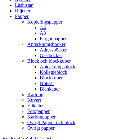
Läslustan
Biljetter
Papper
Kopieringspapper
A4
A3
Färgat papper
Anteckningsböcker
Adressböcker
Gästböcker
Block och blockkuber
Anteckningsblock
Kollegieblock
Blockkuber
Notisar
Blanketter
Kartong
Kuvert
Etiketter
Fotopapper
Karbonpapper
Övrigt Papper och block
Övrigt papper
Brädspel
>
Rubiks Twist