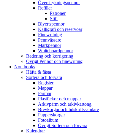
Överstrykningspennor
Refiller
Patroner
Stift
Blyertspennor
Kalligrafi och reservoar
Finewritning
Pennvässare
Märkpennor
Whiteboardpennor
Radering och korrigering
Övrigt Pennor och finewriting
Non books
Häfta & fästa
Sortera och förvara
Register
Mappar
Pärmar
Plastfickor och mappar
Arkivpärm och arkivkartong
Brevkorgar och tidskriftssamlare
Papperskorgar
Fotoalbum
Övrigt Sortera och förvara
Kalendrar