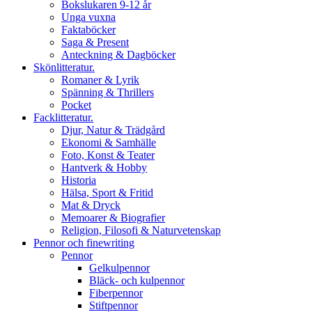
Bokslukaren 9-12 år
Unga vuxna
Faktaböcker
Saga & Present
Anteckning & Dagböcker
Skönlitteratur.
Romaner & Lyrik
Spänning & Thrillers
Pocket
Facklitteratur.
Djur, Natur & Trädgård
Ekonomi & Samhälle
Foto, Konst & Teater
Hantverk & Hobby
Historia
Hälsa, Sport & Fritid
Mat & Dryck
Memoarer & Biografier
Religion, Filosofi & Naturvetenskap
Pennor och finewriting
Pennor
Gelkulpennor
Bläck- och kulpennor
Fiberpennor
Stiftpennor