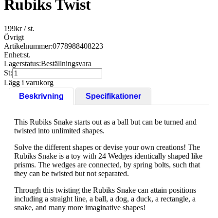
Rubiks Twist
199
kr
/ st.
Övrigt
Artikelnummer:
0778988408223
Enhet:
st.
Lagerstatus:
Beställningsvara
St:
Lägg i varukorg
Beskrivning
Specifikationer
This Rubiks Snake starts out as a ball but can be turned and
twisted into unlimited shapes.
Solve the different shapes or devise your own creations! The
Rubiks Snake is a toy with 24 Wedges identically shaped like
prisms. The wedges are connected, by spring bolts, such that
they can be twisted but not separated.
Through this twisting the Rubiks Snake can attain positions
including a straight line, a ball, a dog, a duck, a rectangle, a
snake, and many more imaginative shapes!