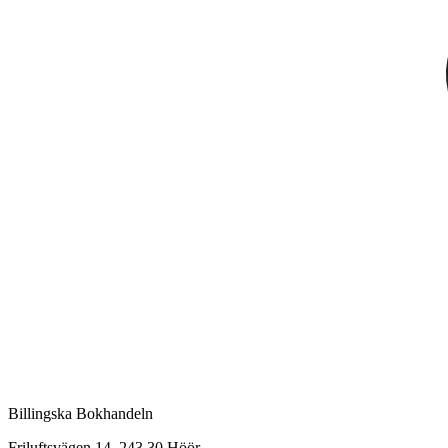
Billingska Bokhandeln
Friluftsvägen 14, 243 30 Höör