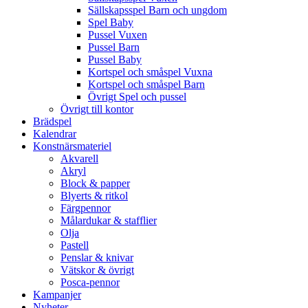
Sällskapsspel Barn och ungdom
Spel Baby
Pussel Vuxen
Pussel Barn
Pussel Baby
Kortspel och småspel Vuxna
Kortspel och småspel Barn
Övrigt Spel och pussel
Övrigt till kontor
Brädspel
Kalendrar
Konstnärsmateriel
Akvarell
Akryl
Block & papper
Blyerts & ritkol
Färgpennor
Målardukar & stafflier
Olja
Pastell
Penslar & knivar
Vätskor & övrigt
Posca-pennor
Kampanjer
Nyheter