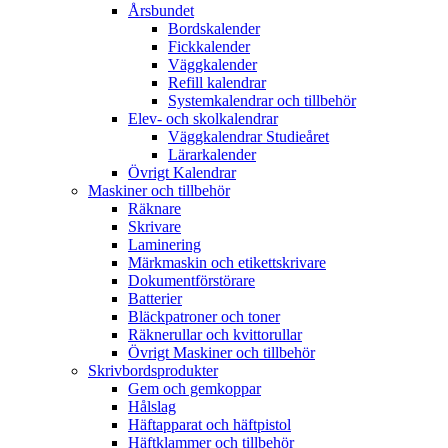
Årsbundet
Bordskalender
Fickkalender
Väggkalender
Refill kalendrar
Systemkalendrar och tillbehör
Elev- och skolkalendrar
Väggkalendrar Studieåret
Lärarkalender
Övrigt Kalendrar
Maskiner och tillbehör
Räknare
Skrivare
Laminering
Märkmaskin och etikettskrivare
Dokumentförstörare
Batterier
Bläckpatroner och toner
Räknerullar och kvittorullar
Övrigt Maskiner och tillbehör
Skrivbordsprodukter
Gem och gemkoppar
Hålslag
Häftapparat och häftpistol
Häftklammer och tillbehör