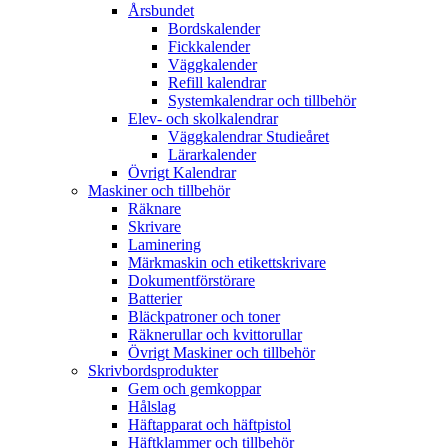
Årsbundet
Bordskalender
Fickkalender
Väggkalender
Refill kalendrar
Systemkalendrar och tillbehör
Elev- och skolkalendrar
Väggkalendrar Studieåret
Lärarkalender
Övrigt Kalendrar
Maskiner och tillbehör
Räknare
Skrivare
Laminering
Märkmaskin och etikettskrivare
Dokumentförstörare
Batterier
Bläckpatroner och toner
Räknerullar och kvittorullar
Övrigt Maskiner och tillbehör
Skrivbordsprodukter
Gem och gemkoppar
Hålslag
Häftapparat och häftpistol
Häftklammer och tillbehör