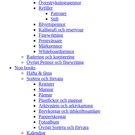
Överstrykningspennor
Refiller
Patroner
Stift
Blyertspennor
Kalligrafi och reservoar
Finewritning
Pennvässare
Märkpennor
Whiteboardpennor
Radering och korrigering
Övrigt Pennor och finewriting
Non books
Häfta & fästa
Sortera och förvara
Register
Mappar
Pärmar
Plastfickor och mappar
Arkivpärm och arkivkartong
Brevkorgar och tidskriftssamlare
Papperskorgar
Fotoalbum
Övrigt Sortera och förvara
Kalendrar