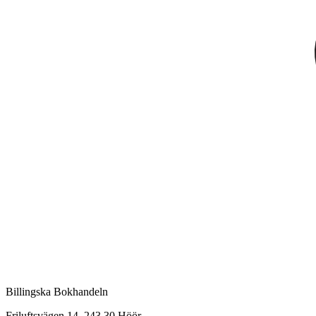
Billingska Bokhandeln
Friluftsvägen 14, 243 30 Höör