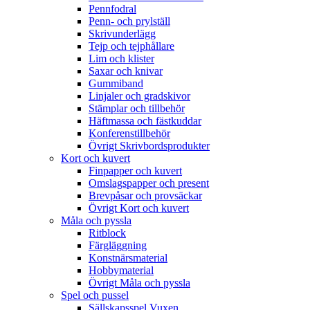
Pennfodral
Penn- och prylställ
Skrivunderlägg
Tejp och tejphållare
Lim och klister
Saxar och knivar
Gummiband
Linjaler och gradskivor
Stämplar och tillbehör
Häftmassa och fästkuddar
Konferenstillbehör
Övrigt Skrivbordsprodukter
Kort och kuvert
Finpapper och kuvert
Omslagspapper och present
Brevpåsar och provsäckar
Övrigt Kort och kuvert
Måla och pyssla
Ritblock
Färgläggning
Konstnärsmaterial
Hobbymaterial
Övrigt Måla och pyssla
Spel och pussel
Sällskapsspel Vuxen