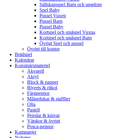
Sällskapsspel Barn och ungdom
Spel Baby
Pussel Vuxen
Pussel Barn
Pussel Baby
Kortspel och småspel Vuxna
Kortspel och småspel Barn
Övrigt Spel och pussel
Övrigt till kontor
Brädspel
Kalendrar
Konstnärsmateriel
Akvarell
Akryl
Block & papper
Blyerts & ritkol
Färgpennor
Målardukar & stafflier
Olja
Pastell
Penslar & knivar
Vätskor & övrigt
Posca-pennor
Kampanjer
Nyheter