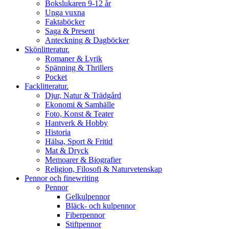
Bokslukaren 9-12 år
Unga vuxna
Faktaböcker
Saga & Present
Anteckning & Dagböcker
Skönlitteratur.
Romaner & Lyrik
Spänning & Thrillers
Pocket
Facklitteratur.
Djur, Natur & Trädgård
Ekonomi & Samhälle
Foto, Konst & Teater
Hantverk & Hobby
Historia
Hälsa, Sport & Fritid
Mat & Dryck
Memoarer & Biografier
Religion, Filosofi & Naturvetenskap
Pennor och finewriting
Pennor
Gelkulpennor
Bläck- och kulpennor
Fiberpennor
Stiftpennor