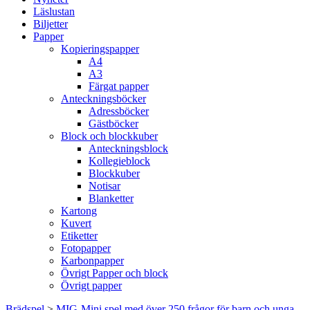
Läslustan
Biljetter
Papper
Kopieringspapper
A4
A3
Färgat papper
Anteckningsböcker
Adressböcker
Gästböcker
Block och blockkuber
Anteckningsblock
Kollegieblock
Blockkuber
Notisar
Blanketter
Kartong
Kuvert
Etiketter
Fotopapper
Karbonpapper
Övrigt Papper och block
Övrigt papper
Brädspel
>
MIG-Mini spel med över 250 frågor för barn och unga