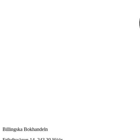
Billingska Bokhandeln
Friluftsvägen 14, 243 30 Höör