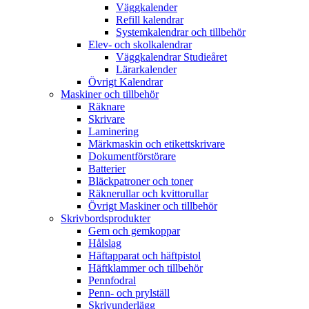
Väggkalender
Refill kalendrar
Systemkalendrar och tillbehör
Elev- och skolkalendrar
Väggkalendrar Studieåret
Lärarkalender
Övrigt Kalendrar
Maskiner och tillbehör
Räknare
Skrivare
Laminering
Märkmaskin och etikettskrivare
Dokumentförstörare
Batterier
Bläckpatroner och toner
Räknerullar och kvittorullar
Övrigt Maskiner och tillbehör
Skrivbordsprodukter
Gem och gemkoppar
Hålslag
Häftapparat och häftpistol
Häftklammer och tillbehör
Pennfodral
Penn- och prylställ
Skrivunderlägg