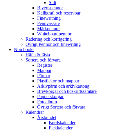
Stift
Blyertspennor
Kalligrafi och reservoar
Finewritning
Pennvässare
Märkpennor
Whiteboardpennor
Radering och korrigering
Övrigt Pennor och finewriting
Non books
Häfta & fästa
Sortera och förvara
Register
Mappar
Pärmar
Plastfickor och mappar
Arkivpärm och arkivkartong
Brevkorgar och tidskriftssamlare
Papperskorgar
Fotoalbum
Övrigt Sortera och förvara
Kalendrar
Årsbundet
Bordskalender
Fickkalender