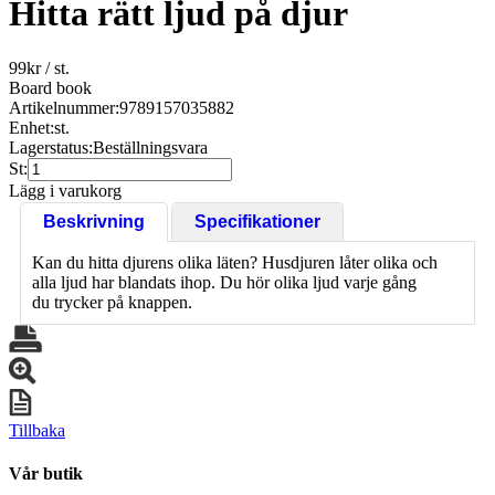
Hitta rätt ljud på djur
99
kr
/ st.
Board book
Artikelnummer:
9789157035882
Enhet:
st.
Lagerstatus:
Beställningsvara
St:
Lägg i varukorg
Beskrivning
Specifikationer
Kan du hitta djurens olika läten? Husdjuren låter olika och
alla ljud har blandats ihop. Du hör olika ljud varje gång
du trycker på knappen.
Tillbaka
Vår butik