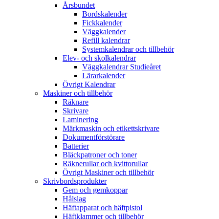
Årsbundet
Bordskalender
Fickkalender
Väggkalender
Refill kalendrar
Systemkalendrar och tillbehör
Elev- och skolkalendrar
Väggkalendrar Studieåret
Lärarkalender
Övrigt Kalendrar
Maskiner och tillbehör
Räknare
Skrivare
Laminering
Märkmaskin och etikettskrivare
Dokumentförstörare
Batterier
Bläckpatroner och toner
Räknerullar och kvittorullar
Övrigt Maskiner och tillbehör
Skrivbordsprodukter
Gem och gemkoppar
Hålslag
Häftapparat och häftpistol
Häftklammer och tillbehör