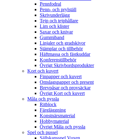
Pennfodral
Penn- och prylställ
Skrivunderlägg
Tejp och tejphållare
Lim och klister
Saxar och knivar
Gummiband
Linjaler och gradskivor
Stämplar och tillbehör
Häftmassa och fästkuddar
Konferenstillbehör
Övrigt Skrivbordsprodukter
Kort och kuvert
Finpapper och kuvert
Omslagspapper och present
Brevpåsar och provsäckar
Övrigt Kort och kuvert
Måla och pyssla
Ritblock
Färgläggning
Konstnärsmaterial
Hobbymaterial
Övrigt Måla och pyssla
Spel och pussel
Sällskapsspel Vuxen