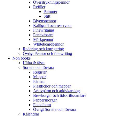
Överstrykningspennor
Refiller
Patroner
Stift
Blyertspennor
Kalligrafi och reservoar
Finewritning
Pennvässare
Märkpennor
Whiteboardpennor
Radering och korrigering
Övrigt Pennor och finewriting
Non books
Häfta & fästa
Sortera och förvara
Register
Mappar
Pärmar
Plastfickor och mappar
Arkivpärm och arkivkartong
Brevkorgar och tidskriftssamlare
Papperskorgar
Fotoalbum
Övrigt Sortera och förvara
Kalendrar