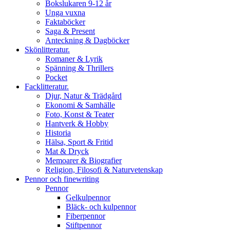
Bokslukaren 9-12 år
Unga vuxna
Faktaböcker
Saga & Present
Anteckning & Dagböcker
Skönlitteratur.
Romaner & Lyrik
Spänning & Thrillers
Pocket
Facklitteratur.
Djur, Natur & Trädgård
Ekonomi & Samhälle
Foto, Konst & Teater
Hantverk & Hobby
Historia
Hälsa, Sport & Fritid
Mat & Dryck
Memoarer & Biografier
Religion, Filosofi & Naturvetenskap
Pennor och finewriting
Pennor
Gelkulpennor
Bläck- och kulpennor
Fiberpennor
Stiftpennor