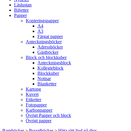
Läslustan
Biljetter
Papper
Kopieringspapper
A4
A3
Färgat papper
Anteckningsböcker
Adressböcker
Gästböcker
Block och blockkuber
Anteckningsblock
Kollegieblock
Blockkuber
Notisar
Blanketter
Kartong
Kuvert
Etiketter
Fotopapper
Karbonpapper
Övrigt Papper och block
Övrigt papper
Barnböcker
>
Pysselböcker
>
Hitta rätt ljud på djur