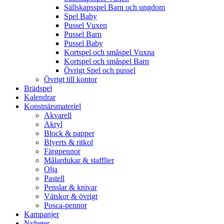
Sällskapsspel Barn och ungdom
Spel Baby
Pussel Vuxen
Pussel Barn
Pussel Baby
Kortspel och småspel Vuxna
Kortspel och småspel Barn
Övrigt Spel och pussel
Övrigt till kontor
Brädspel
Kalendrar
Konstnärsmateriel
Akvarell
Akryl
Block & papper
Blyerts & ritkol
Färgpennor
Målardukar & stafflier
Olja
Pastell
Penslar & knivar
Vätskor & övrigt
Posca-pennor
Kampanjer
Nyheter