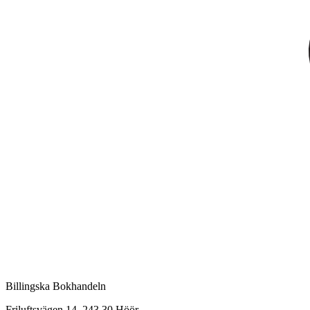
Billingska Bokhandeln
Friluftsvägen 14, 243 30 Höör