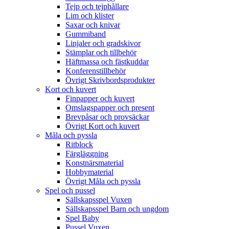
Tejp och tejphållare
Lim och klister
Saxar och knivar
Gummiband
Linjaler och gradskivor
Stämplar och tillbehör
Häftmassa och fästkuddar
Konferenstillbehör
Övrigt Skrivbordsprodukter
Kort och kuvert
Finpapper och kuvert
Omslagspapper och present
Brevpåsar och provsäckar
Övrigt Kort och kuvert
Måla och pyssla
Ritblock
Färgläggning
Konstnärsmaterial
Hobbymaterial
Övrigt Måla och pyssla
Spel och pussel
Sällskapsspel Vuxen
Sällskapsspel Barn och ungdom
Spel Baby
Pussel Vuxen