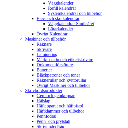
Väggkalender
Refill kalendrar
Systemkalendrar och tillbehör
Elev- och skolkalendrar
Väggkalendrar Studieåret
Lärarkalender
Övrigt Kalendrar
Maskiner och tillbehör
Räknare
Skrivare
Laminering
Märkmaskin och etikettskrivare
Dokumentförstörare
Batterier
Bläckpatroner och toner
Räknerullar och kvittorullar
Övrigt Maskiner och tillbehör
Skrivbordsprodukter
Gem och gemkoppar
Hålslag
Häftapparat och häftpistol
Häftklammer och tillbehör
Pennfodral
Penn- och prylställ
Skrivunderlägg