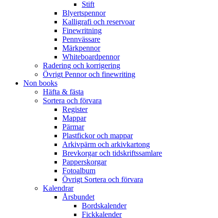
Stift
Blyertspennor
Kalligrafi och reservoar
Finewritning
Pennvässare
Märkpennor
Whiteboardpennor
Radering och korrigering
Övrigt Pennor och finewriting
Non books
Häfta & fästa
Sortera och förvara
Register
Mappar
Pärmar
Plastfickor och mappar
Arkivpärm och arkivkartong
Brevkorgar och tidskriftssamlare
Papperskorgar
Fotoalbum
Övrigt Sortera och förvara
Kalendrar
Årsbundet
Bordskalender
Fickkalender