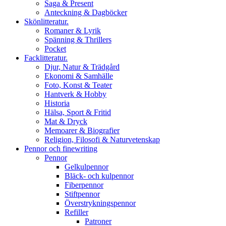
Saga & Present
Anteckning & Dagböcker
Skönlitteratur.
Romaner & Lyrik
Spänning & Thrillers
Pocket
Facklitteratur.
Djur, Natur & Trädgård
Ekonomi & Samhälle
Foto, Konst & Teater
Hantverk & Hobby
Historia
Hälsa, Sport & Fritid
Mat & Dryck
Memoarer & Biografier
Religion, Filosofi & Naturvetenskap
Pennor och finewriting
Pennor
Gelkulpennor
Bläck- och kulpennor
Fiberpennor
Stiftpennor
Överstrykningspennor
Refiller
Patroner