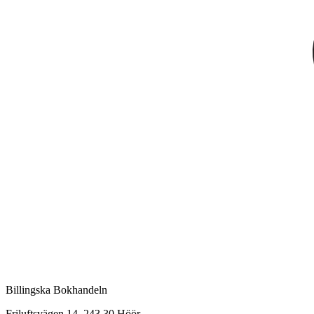
Billingska Bokhandeln
Friluftsvägen 14, 243 30 Höör