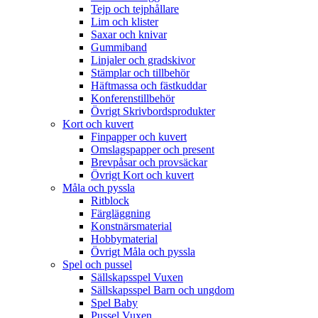
Tejp och tejphållare
Lim och klister
Saxar och knivar
Gummiband
Linjaler och gradskivor
Stämplar och tillbehör
Häftmassa och fästkuddar
Konferenstillbehör
Övrigt Skrivbordsprodukter
Kort och kuvert
Finpapper och kuvert
Omslagspapper och present
Brevpåsar och provsäckar
Övrigt Kort och kuvert
Måla och pyssla
Ritblock
Färgläggning
Konstnärsmaterial
Hobbymaterial
Övrigt Måla och pyssla
Spel och pussel
Sällskapsspel Vuxen
Sällskapsspel Barn och ungdom
Spel Baby
Pussel Vuxen