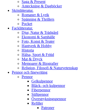
Saga & Present
Anteckning & Dagböcker
Skönlitteratur.
Romaner & Lyrik
Spänning & Thrillers
Pocket
Facklitteratur.
Djur, Natur & Trädgård
Ekonomi & Samhälle
Foto, Konst & Teater
Hantverk & Hobby
Historia
Hälsa, Sport & Fritid
Mat & Dryck
Memoarer & Biografier
Religion, Filosofi & Naturvetenskap
Pennor och finewriting
Pennor
Gelkulpennor
Bläck- och kulpennor
Fiberpennor
Stiftpennor
Överstrykningspennor
Refiller
Patroner