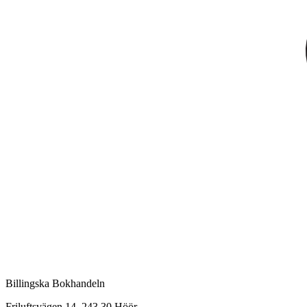
Billingska Bokhandeln
Friluftsvägen 14, 243 30 Höör