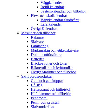
Väggkalender
Refill kalendrar
Systemkalendrar och tillbehör
Elev- och skolkalendrar
Väggkalendrar Studieåret
Lärarkalender
Övrigt Kalendrar
Maskiner och tillbehör
Räknare
Skrivare
Laminering
Märkmaskin och etikettskrivare
Dokumentförstörare
Batterier
Bläckpatroner och toner
Räknerullar och kvittorullar
Övrigt Maskiner och tillbehör
Skrivbordsprodukter
Gem och gemkoppar
Hålslag
Häftapparat och häftpistol
Häftklammer och tillbehör
Pennfodral
Penn- och prylställ
Skrivunderlägg