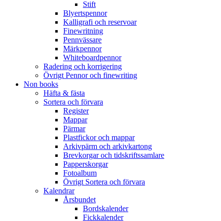
Stift
Blyertspennor
Kalligrafi och reservoar
Finewritning
Pennvässare
Märkpennor
Whiteboardpennor
Radering och korrigering
Övrigt Pennor och finewriting
Non books
Häfta & fästa
Sortera och förvara
Register
Mappar
Pärmar
Plastfickor och mappar
Arkivpärm och arkivkartong
Brevkorgar och tidskriftssamlare
Papperskorgar
Fotoalbum
Övrigt Sortera och förvara
Kalendrar
Årsbundet
Bordskalender
Fickkalender