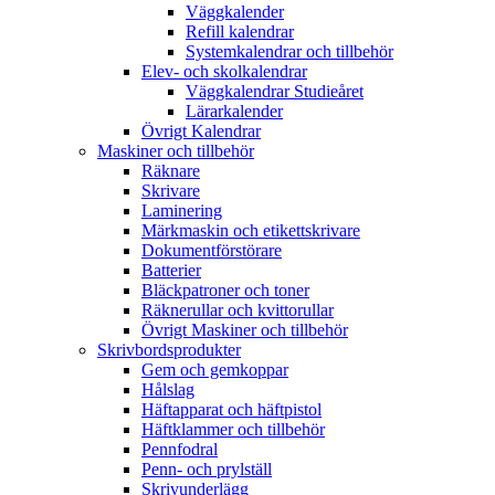
Väggkalender
Refill kalendrar
Systemkalendrar och tillbehör
Elev- och skolkalendrar
Väggkalendrar Studieåret
Lärarkalender
Övrigt Kalendrar
Maskiner och tillbehör
Räknare
Skrivare
Laminering
Märkmaskin och etikettskrivare
Dokumentförstörare
Batterier
Bläckpatroner och toner
Räknerullar och kvittorullar
Övrigt Maskiner och tillbehör
Skrivbordsprodukter
Gem och gemkoppar
Hålslag
Häftapparat och häftpistol
Häftklammer och tillbehör
Pennfodral
Penn- och prylställ
Skrivunderlägg