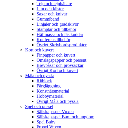
Tejp och tejphållare
Lim och klister
Saxar och knivar
Gummiband
Linjaler och gradskivor
Stämplar och tillbehör
Häftmassa och fästkuddar
Konferenstillbehör
Övrigt Skrivbordsprodukter
Kort och kuvert
Finpapper och kuvert
Omslagspapper och present
Brevpåsar och provsäckar
Övrigt Kort och kuvert
Måla och pyssla
Ritblock
Färgläggning
Konstnärsmaterial
Hobbymaterial
Övrigt Måla och pyssla
Spel och pussel
Sällskapsspel Vuxen
Sällskapsspel Barn och ungdom
Spel Baby
Pussel Vuxen