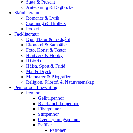
Saga & Present
Anteckning & Dagböcker
Skönlitteratur.
Romaner & Lyrik
Spänning & Thrillers
Pocket
Facklitteratur.
Djur, Natur & Trädgård
Ekonomi & Samhälle
Foto, Konst & Teater
Hantverk & Hobby
Historia
Hälsa, Sport & Fritid
Mat & Dryck
Memoarer & Biografier
Religion, Filosofi & Naturvetenskap
Pennor och finewriting
Pennor
Gelkulpennor
Bläck- och kulpennor
Fiberpennor
Stiftpennor
Överstrykningspennor
Refiller
Patroner