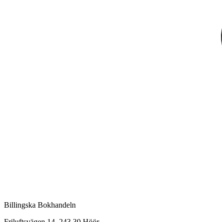
Billingska Bokhandeln
Friluftsvägen 14, 243 30 Höör