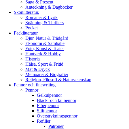
Saga & Present
Anteckning & Dagböcker
Skönlitteratur.
Romaner & Lyrik
Spänning & Thrillers
Pocket
Facklitteratur.
Djur, Natur & Trädgård
Ekonomi & Samhälle
Foto, Konst & Teater
Hantverk & Hobby
Historia
Hälsa, Sport & Fritid
Mat & Dryck
Memoarer & Biografier
Religion, Filosofi & Naturvetenskap
Pennor och finewriting
Pennor
Gelkulpennor
Bläck- och kulpennor
Fiberpennor
Stiftpennor
Överstrykningspennor
Refiller
Patroner