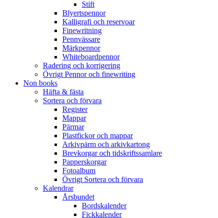
Stift
Blyertspennor
Kalligrafi och reservoar
Finewritning
Pennvässare
Märkpennor
Whiteboardpennor
Radering och korrigering
Övrigt Pennor och finewriting
Non books
Häfta & fästa
Sortera och förvara
Register
Mappar
Pärmar
Plastfickor och mappar
Arkivpärm och arkivkartong
Brevkorgar och tidskriftssamlare
Papperskorgar
Fotoalbum
Övrigt Sortera och förvara
Kalendrar
Årsbundet
Bordskalender
Fickkalender