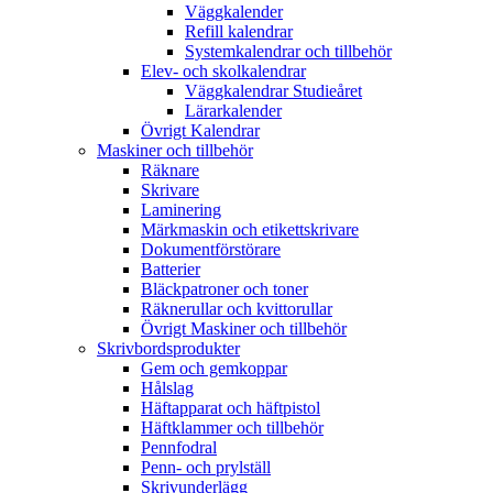
Väggkalender
Refill kalendrar
Systemkalendrar och tillbehör
Elev- och skolkalendrar
Väggkalendrar Studieåret
Lärarkalender
Övrigt Kalendrar
Maskiner och tillbehör
Räknare
Skrivare
Laminering
Märkmaskin och etikettskrivare
Dokumentförstörare
Batterier
Bläckpatroner och toner
Räknerullar och kvittorullar
Övrigt Maskiner och tillbehör
Skrivbordsprodukter
Gem och gemkoppar
Hålslag
Häftapparat och häftpistol
Häftklammer och tillbehör
Pennfodral
Penn- och prylställ
Skrivunderlägg