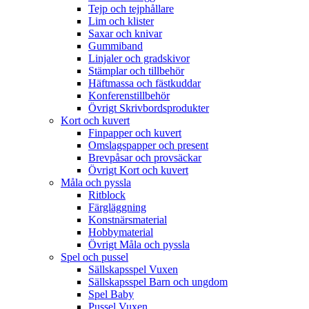
Tejp och tejphållare
Lim och klister
Saxar och knivar
Gummiband
Linjaler och gradskivor
Stämplar och tillbehör
Häftmassa och fästkuddar
Konferenstillbehör
Övrigt Skrivbordsprodukter
Kort och kuvert
Finpapper och kuvert
Omslagspapper och present
Brevpåsar och provsäckar
Övrigt Kort och kuvert
Måla och pyssla
Ritblock
Färgläggning
Konstnärsmaterial
Hobbymaterial
Övrigt Måla och pyssla
Spel och pussel
Sällskapsspel Vuxen
Sällskapsspel Barn och ungdom
Spel Baby
Pussel Vuxen