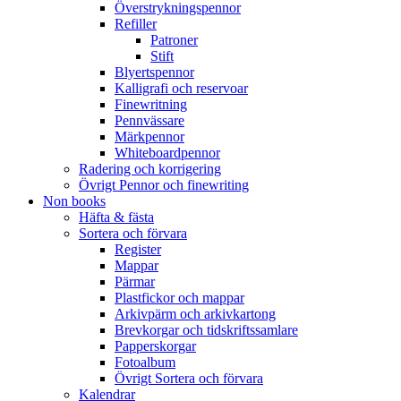
Överstrykningspennor
Refiller
Patroner
Stift
Blyertspennor
Kalligrafi och reservoar
Finewritning
Pennvässare
Märkpennor
Whiteboardpennor
Radering och korrigering
Övrigt Pennor och finewriting
Non books
Häfta & fästa
Sortera och förvara
Register
Mappar
Pärmar
Plastfickor och mappar
Arkivpärm och arkivkartong
Brevkorgar och tidskriftssamlare
Papperskorgar
Fotoalbum
Övrigt Sortera och förvara
Kalendrar