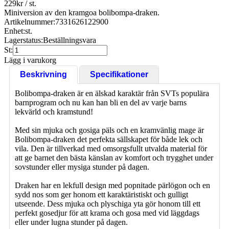
229
kr
/ st.
Miniversion av den kramgoa bolibompa-draken.
Artikelnummer:
7331626122900
Enhet:
st.
Lagerstatus:
Beställningsvara
St:
Lägg i varukorg
Beskrivning
Specifikationer
Bolibompa-draken är en älskad karaktär från SVTs populära
barnprogram och nu kan han bli en del av varje barns
lekvärld och kramstund!
Med sin mjuka och gosiga päls och en kramvänlig mage är
Bolibompa-draken det perfekta sällskapet för både lek och
vila. Den är tillverkad med omsorgsfullt utvalda material för
att ge barnet den bästa känslan av komfort och trygghet under
sovstunder eller mysiga stunder på dagen.
Draken har en lekfull design med popnitade pärlögon och en
sydd nos som ger honom ett karaktäristiskt och gulligt
utseende. Dess mjuka och plyschiga yta gör honom till ett
perfekt gosedjur för att krama och gosa med vid läggdags
eller under lugna stunder på dagen.