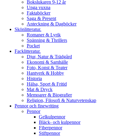
Bokslukaren 9-12 år
Unga vuxna
Faktaböcker
Saga & Present
Anteckning & Dagböcker
Skönlitteratur.
Romaner & Lyrik
Spänning & Thrillers
Pocket
Facklitteratur.
Djur, Natur & Trädgård
Ekonomi & Samhälle
Foto, Konst & Teater
Hantverk & Hobby
Historia
Hälsa, Sport & Fritid
Mat & Dryck
Memoarer & Biografier
Religion, Filosofi & Naturvetenskap
Pennor och finewriting
Pennor
Gelkulpennor
Bläck- och kulpennor
Fiberpennor
Stiftpennor