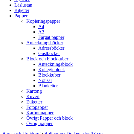
Läslustan
Biljetter
Papper
Kopieringspapper
A4
A3
Färgat papper
Anteckningsböcker
Adressböcker
Gästböcker
Block och blockkuber
Anteckningsblock
Kollegieblock
Blockkuber
Notisar
Blanketter
Kartong
Kuvert
Etiketter
Fotopapper
Karbonpapper
Övrigt Papper och block
Övrigt papper
Barn- och Ungdom
>
Bolibompa Draken, stor 33 cm