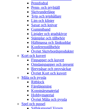
Pennfodral
Penn- och prylställ
Skrivunderlägg
Tejp och tejphållare
Lim och klister
Saxar och knivar
Gummiband
Linjaler och gradskivor
Stämplar och tillbehör
Häftmassa och fästkuddar
Konferenstillbehör
Övrigt Skrivbordsprodukter
Kort och kuvert
Finpapper och kuvert
Omslagspapper och present
Brevpåsar och provsäckar
Övrigt Kort och kuvert
Måla och pyssla
Ritblock
Färgläggning
Konstnärsmaterial
Hobbymaterial
Övrigt Måla och pyssla
Spel och pussel
Sällskapsspel Vuxen