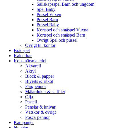
Sällskapsspel Barn och ungdom
Spel Baby
Pussel Vuxen
Pussel Barn
Pussel Baby
Kortspel och småspel Vuxna
Kortspel och småspel Barn
Övrigt Spel och pussel
Övrigt till kontor
Brädspel
Kalendrar
Konstnärsmateriel
Akvarell
Akryl
Block & papper
Blyerts & ritkol
Färgpennor
Målardukar & stafflier
Olja
Pastell
Penslar & knivar
Vätskor & övrigt
Posca-pennor
Kampanjer
Nyheter