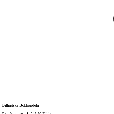
Billingska Bokhandeln
Friluftsvägen 14, 243 30 Höör