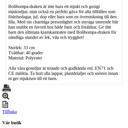
Bolibompa-draken är inte bara ett mjukt och gosigt
mjukisdjur, utan också en perfekt gåva för alla tillfällen som
födelsedagar, jul, dop eller bara som en överraskning till den
lilla. Med sin charmiga personlighet och mysiga utseende blir
han snabbt en favorit hos både barn och föräldrar. Ge ditt
barn den ultimata kramkamraten med Bolibompa-draken för
oändliga stunder av lek, vila och trygghet!
Storlek: 33 cm
Tvättbar: 40 grader
Material: Polyester
Alla våra gosedjur är testade och godkända enl. EN71 och
CE märkta. Ta bort alla lappar, plastdetaljer och snören innan
ni ger mjukisen till ett barn.
Tillbaka
Vår butik