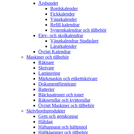
Årsbundet
Bordskalender
Fickkalender
Väggkalender
Refill kalendrar
Systemkalendrar och tillbehör
Elev- och skolkalendrar
Väggkalendrar Studieåret
Lärarkalender
Övrigt Kalendrar
Maskiner och tillbehör
Räknare
Skrivare
Laminering
Märkmaskin och etikettskrivare
Dokumentförstörare
Batterier
Bläckpatroner och toner
Räknerullar och kvittorullar
Övrigt Maskiner och tillbehör
Skrivbordsprodukter
Gem och gemkoppar
Hålslag
Häftapparat och häftpistol
Häftklammer och tillbehör