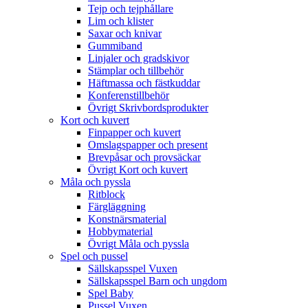
Tejp och tejphållare
Lim och klister
Saxar och knivar
Gummiband
Linjaler och gradskivor
Stämplar och tillbehör
Häftmassa och fästkuddar
Konferenstillbehör
Övrigt Skrivbordsprodukter
Kort och kuvert
Finpapper och kuvert
Omslagspapper och present
Brevpåsar och provsäckar
Övrigt Kort och kuvert
Måla och pyssla
Ritblock
Färgläggning
Konstnärsmaterial
Hobbymaterial
Övrigt Måla och pyssla
Spel och pussel
Sällskapsspel Vuxen
Sällskapsspel Barn och ungdom
Spel Baby
Pussel Vuxen