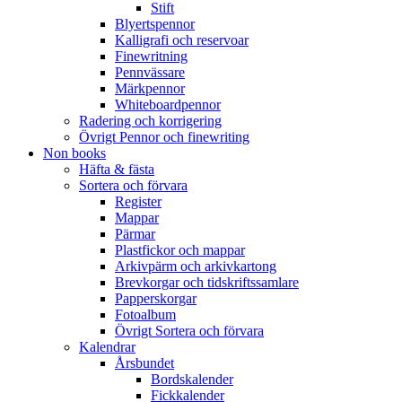
Stift
Blyertspennor
Kalligrafi och reservoar
Finewritning
Pennvässare
Märkpennor
Whiteboardpennor
Radering och korrigering
Övrigt Pennor och finewriting
Non books
Häfta & fästa
Sortera och förvara
Register
Mappar
Pärmar
Plastfickor och mappar
Arkivpärm och arkivkartong
Brevkorgar och tidskriftssamlare
Papperskorgar
Fotoalbum
Övrigt Sortera och förvara
Kalendrar
Årsbundet
Bordskalender
Fickkalender