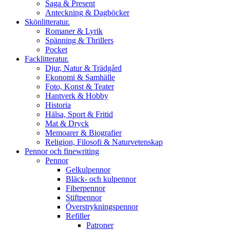
Saga & Present
Anteckning & Dagböcker
Skönlitteratur.
Romaner & Lyrik
Spänning & Thrillers
Pocket
Facklitteratur.
Djur, Natur & Trädgård
Ekonomi & Samhälle
Foto, Konst & Teater
Hantverk & Hobby
Historia
Hälsa, Sport & Fritid
Mat & Dryck
Memoarer & Biografier
Religion, Filosofi & Naturvetenskap
Pennor och finewriting
Pennor
Gelkulpennor
Bläck- och kulpennor
Fiberpennor
Stiftpennor
Överstrykningspennor
Refiller
Patroner