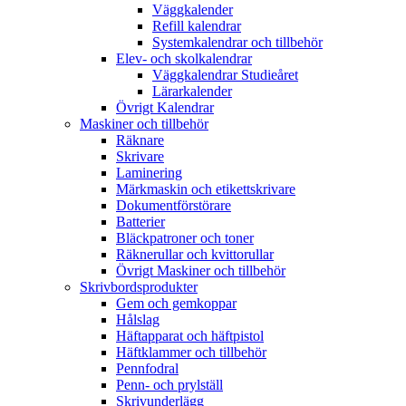
Väggkalender
Refill kalendrar
Systemkalendrar och tillbehör
Elev- och skolkalendrar
Väggkalendrar Studieåret
Lärarkalender
Övrigt Kalendrar
Maskiner och tillbehör
Räknare
Skrivare
Laminering
Märkmaskin och etikettskrivare
Dokumentförstörare
Batterier
Bläckpatroner och toner
Räknerullar och kvittorullar
Övrigt Maskiner och tillbehör
Skrivbordsprodukter
Gem och gemkoppar
Hålslag
Häftapparat och häftpistol
Häftklammer och tillbehör
Pennfodral
Penn- och prylställ
Skrivunderlägg