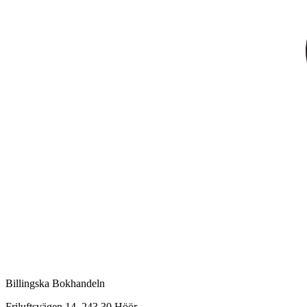
Billingska Bokhandeln
Friluftsvägen 14, 243 30 Höör