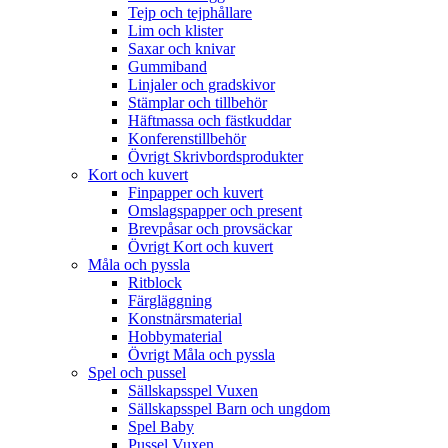
Tejp och tejphållare
Lim och klister
Saxar och knivar
Gummiband
Linjaler och gradskivor
Stämplar och tillbehör
Häftmassa och fästkuddar
Konferenstillbehör
Övrigt Skrivbordsprodukter
Kort och kuvert
Finpapper och kuvert
Omslagspapper och present
Brevpåsar och provsäckar
Övrigt Kort och kuvert
Måla och pyssla
Ritblock
Färgläggning
Konstnärsmaterial
Hobbymaterial
Övrigt Måla och pyssla
Spel och pussel
Sällskapsspel Vuxen
Sällskapsspel Barn och ungdom
Spel Baby
Pussel Vuxen