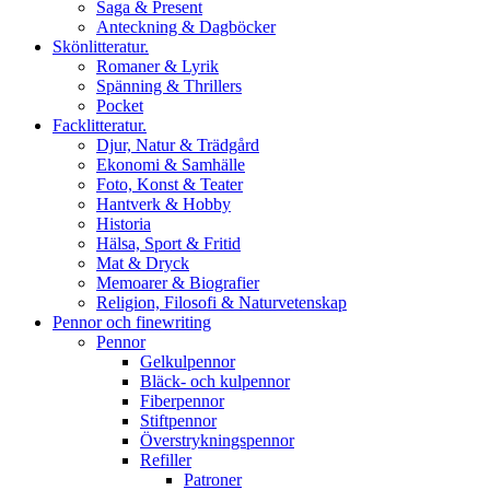
Saga & Present
Anteckning & Dagböcker
Skönlitteratur.
Romaner & Lyrik
Spänning & Thrillers
Pocket
Facklitteratur.
Djur, Natur & Trädgård
Ekonomi & Samhälle
Foto, Konst & Teater
Hantverk & Hobby
Historia
Hälsa, Sport & Fritid
Mat & Dryck
Memoarer & Biografier
Religion, Filosofi & Naturvetenskap
Pennor och finewriting
Pennor
Gelkulpennor
Bläck- och kulpennor
Fiberpennor
Stiftpennor
Överstrykningspennor
Refiller
Patroner