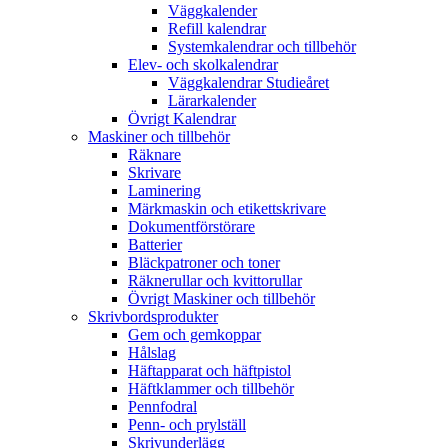
Väggkalender
Refill kalendrar
Systemkalendrar och tillbehör
Elev- och skolkalendrar
Väggkalendrar Studieåret
Lärarkalender
Övrigt Kalendrar
Maskiner och tillbehör
Räknare
Skrivare
Laminering
Märkmaskin och etikettskrivare
Dokumentförstörare
Batterier
Bläckpatroner och toner
Räknerullar och kvittorullar
Övrigt Maskiner och tillbehör
Skrivbordsprodukter
Gem och gemkoppar
Hålslag
Häftapparat och häftpistol
Häftklammer och tillbehör
Pennfodral
Penn- och prylställ
Skrivunderlägg