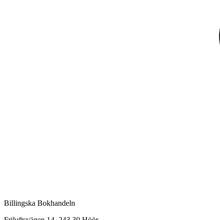
Billingska Bokhandeln
Friluftsvägen 14, 243 30 Höör