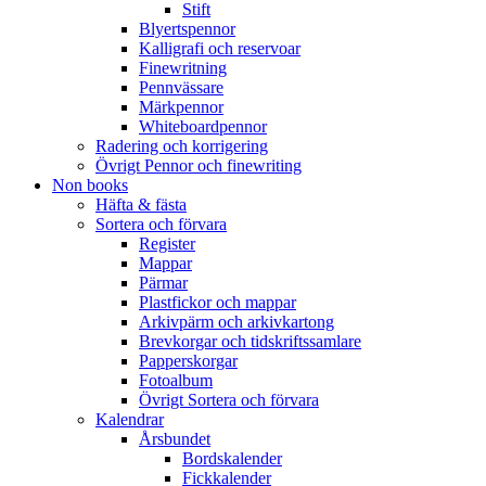
Stift
Blyertspennor
Kalligrafi och reservoar
Finewritning
Pennvässare
Märkpennor
Whiteboardpennor
Radering och korrigering
Övrigt Pennor och finewriting
Non books
Häfta & fästa
Sortera och förvara
Register
Mappar
Pärmar
Plastfickor och mappar
Arkivpärm och arkivkartong
Brevkorgar och tidskriftssamlare
Papperskorgar
Fotoalbum
Övrigt Sortera och förvara
Kalendrar
Årsbundet
Bordskalender
Fickkalender