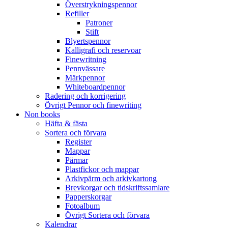
Överstrykningspennor
Refiller
Patroner
Stift
Blyertspennor
Kalligrafi och reservoar
Finewritning
Pennvässare
Märkpennor
Whiteboardpennor
Radering och korrigering
Övrigt Pennor och finewriting
Non books
Häfta & fästa
Sortera och förvara
Register
Mappar
Pärmar
Plastfickor och mappar
Arkivpärm och arkivkartong
Brevkorgar och tidskriftssamlare
Papperskorgar
Fotoalbum
Övrigt Sortera och förvara
Kalendrar