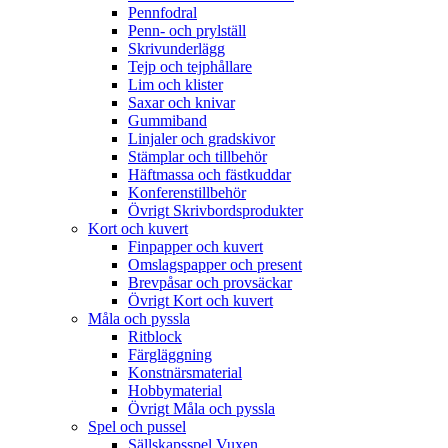
Pennfodral
Penn- och prylställ
Skrivunderlägg
Tejp och tejphållare
Lim och klister
Saxar och knivar
Gummiband
Linjaler och gradskivor
Stämplar och tillbehör
Häftmassa och fästkuddar
Konferenstillbehör
Övrigt Skrivbordsprodukter
Kort och kuvert
Finpapper och kuvert
Omslagspapper och present
Brevpåsar och provsäckar
Övrigt Kort och kuvert
Måla och pyssla
Ritblock
Färgläggning
Konstnärsmaterial
Hobbymaterial
Övrigt Måla och pyssla
Spel och pussel
Sällskapsspel Vuxen