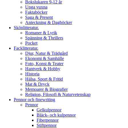
Bokslukaren 9-12 år
Unga vuxna
Faktaböcker
Saga & Present
Anteckning & Dagböcker
Skönlitteratur.
Romaner & Lyrik
Spänning & Thrillers
Pocket
Facklitteratur.
Djur, Natur & Trädgård
Ekonomi & Samhälle
Foto, Konst & Teater
Hantverk & Hobby
Historia
Hälsa, Sport & Fritid
Mat & Dryck
Memoarer & Biografier
Religion, Filosofi & Naturvetenskap
Pennor och finewriting
Pennor
Gelkulpennor
Bläck- och kulpennor
Fiberpennor
Stiftpennor