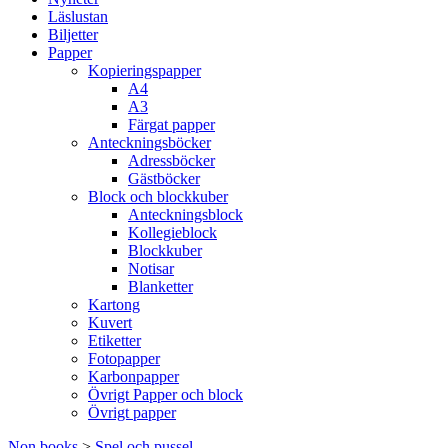
Läslustan
Biljetter
Papper
Kopieringspapper
A4
A3
Färgat papper
Anteckningsböcker
Adressböcker
Gästböcker
Block och blockkuber
Anteckningsblock
Kollegieblock
Blockkuber
Notisar
Blanketter
Kartong
Kuvert
Etiketter
Fotopapper
Karbonpapper
Övrigt Papper och block
Övrigt papper
Non books
>
Spel och pussel