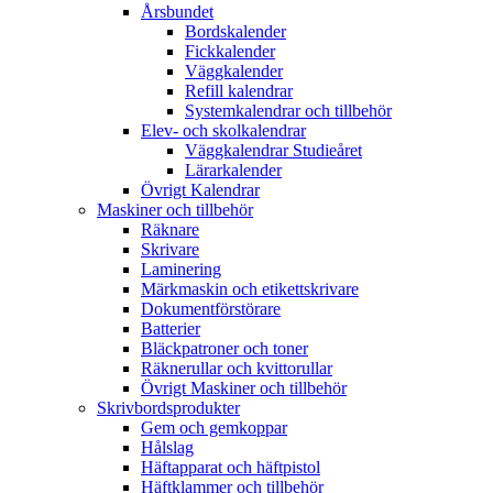
Årsbundet
Bordskalender
Fickkalender
Väggkalender
Refill kalendrar
Systemkalendrar och tillbehör
Elev- och skolkalendrar
Väggkalendrar Studieåret
Lärarkalender
Övrigt Kalendrar
Maskiner och tillbehör
Räknare
Skrivare
Laminering
Märkmaskin och etikettskrivare
Dokumentförstörare
Batterier
Bläckpatroner och toner
Räknerullar och kvittorullar
Övrigt Maskiner och tillbehör
Skrivbordsprodukter
Gem och gemkoppar
Hålslag
Häftapparat och häftpistol
Häftklammer och tillbehör