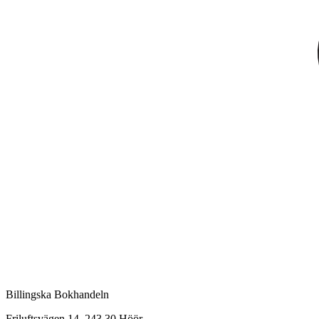
Billingska Bokhandeln
Friluftsvägen 14, 243 30 Höör