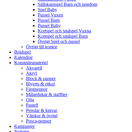
Sällskapsspel Barn och ungdom
Spel Baby
Pussel Vuxen
Pussel Barn
Pussel Baby
Kortspel och småspel Vuxna
Kortspel och småspel Barn
Övrigt Spel och pussel
Övrigt till kontor
Brädspel
Kalendrar
Konstnärsmateriel
Akvarell
Akryl
Block & papper
Blyerts & ritkol
Färgpennor
Målardukar & stafflier
Olja
Pastell
Penslar & knivar
Vätskor & övrigt
Posca-pennor
Kampanjer
Nyheter